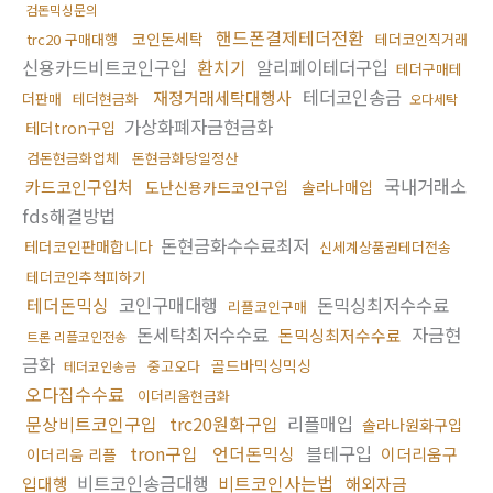
검돈믹싱문의
핸드폰결제테더전환
코인돈세탁
trc20 구매대행
테더코인직거래
신용카드비트코인구입
환치기
알리페이테더구입
테더구매테
테더코인송금
재정거래세탁대행사
더판매
테더현금화
오다세탁
가상화폐자금현금화
테더tron구입
검돈현금화업체
돈현금화당일정산
국내거래소
카드코인구입처
도난신용카드코인구입
솔라나매입
fds해결방법
돈현금화수수료최저
테더코인판매합니다
신세계상품권테더전송
테더코인추척피하기
테더돈믹싱
코인구매대행
돈믹싱최저수수료
리플코인구매
돈세탁최저수수료
자금현
돈믹싱최저수수료
트론 리플코인전송
금화
골드바믹싱믹싱
중고오다
테더코인송금
오다집수수료
이더리움현금화
문상비트코인구입
trc20원화구입
리플매입
솔라나원화구입
tron구입
언더돈믹싱
블테구입
이더리움구
이더리움 리플
비트코인송금대행
비트코인사는법
입대행
해외자금