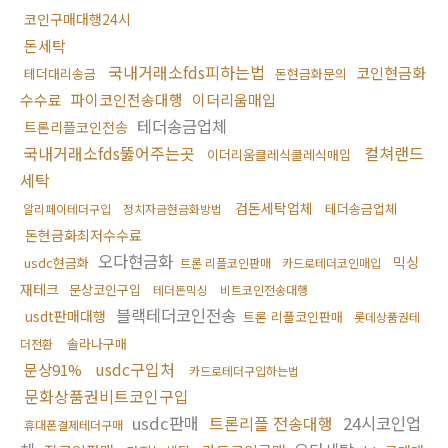
코인구매대행24시
돈세탁
국내거래소fds피하는법
코인현금화
테더대리송금
돈현금화문의
수수료
파이코인전송대행
이더리움매입
테더송금업체
트론리플코인전송
국내거래소fds뚫어주는곳
컬쳐랜드
이더리움클레식클레식매입
세탁
검돈세탁업체
테더송금업체
알리페이테더구입
정치자금현금화방법
돈현금화최저수수료
오다현금화
믹싱
usdc현금화
트론 리플코인판매
카드로테더코인매입
재테크
문상코인구입
테더돈믹싱
비트코인전송대행
블랙테더코인전송
usdt판매대행
트론 리플코인판매
롯데상품권테
솔라나구매
더전환
usdc구입처
문상91%
카드로테더구입하는법
문화상품권비트코인구입
usdc판매
트론리플 전송대행
24시코인업
휴대폰결제테더구매