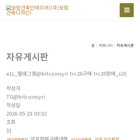
콘
텐
Mai
츠
Men
로
건
너
홈
커뮤니티
자유게시판
자유게시판
뛰
기
e1L_텔래그램@bitcoinsyri trc20구매 trc20판매_s2S
작성자
TG@bitcoinsyri
작성일
2026-05-23 03:02
조회
31
암호화폐구매대행
비트코인환전
테더원화환전
이더리움판매