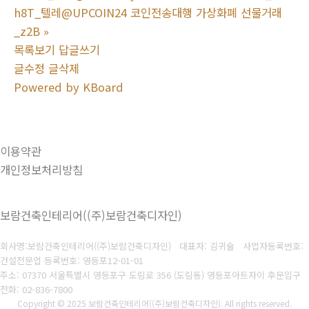
h8T_텔레@UPCOIN24 코인전송대행 가상화폐 선물거래
_z2B
»
목록보기
답글쓰기
글수정
글삭제
Powered by KBoard
이용약관
개인정보처리방침
보람건축인테리어((주)보람건축디자인)
회사명:보람건축인테리어((주)보람건축디자인) 대표자: 김귀술
사업자등록번호:
건설전문업 등록번호: 영등포12-01-01
주소: 07370 서울특별시 영등포구 도림로 356 (도림동) 영등포아트자이 후문입구
전화: 02-836-7800
Copyright © 2025 보람건축인테리어((주)보람건축디자인). All rights reserved.