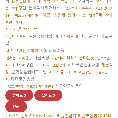
체
오다세탁
잡코인판매
카드코인구매
카지노세탁
btc구매대
xrp구입
돈세탁해외거래소
행
코인세탁최저수수료
코인송금대행
xrp구매
자금믹싱업체
장외거래소
휴대
비트코인개인거래
24시
폰결제세탁
이더리움전송대행
돈현금화방법
이더리움판매
휴대폰결제비트구
ssg페이세탁
입
비트코인전송대행
이더리움리플
자금믹싱
테더트론파는곳
컬쳐랜드테더전환
대검세탁
알트코인
tron구입
비트코인전송대행
핑돈믹
퀵거래
카드 비트코인현금화
문화상품권비트구입
싱
해외자금
카드로 코인구입
리플코인구
테더코인송금
매
자금현금화문의
알트코인구매
핸드폰결제테더구매
좋아요
0
싫어요
0
인쇄
«
m2B_텔레@bitcoinsyri 리플현금화 리플코인판매_f9M