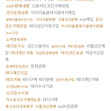
usdt판매대행
신용카드코인구매방법
언더돈현금화
이더리움클레식클레식매입
xrp매입
문상
이더리움판매
리플코인판매
문화상품권비트구입
코인구매방법
테더코인이체구입
이더리움클레식클레식판매
tron구입
소액결제세탁
테더돈믹싱
코인신용카드
리플코인매
테더현금화
솔라나구매
입
테더개인거래
테더코인송금
자금믹싱업
자금현금화업체
체
돈현금화
돈세탁당일정산
테더개인지갑
테더거래
테더구매 테더판매
테더개인거래
코인이체구입
테더수사기관
코인현금화수수료
오다집수수료
테더거래
카드로코인구매하는법
usdt현금화
중고오다대포통장
리플코인판매