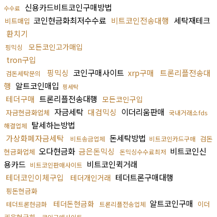
신용카드비트코인구매방법
수수료
코인현금화최저수수료
비트코인전송대행
세탁재테크
비트매입
환치기
모든코인고가매입
핑믹싱
tron구입
핑믹싱
코인구매사이트
xrp구매
트론리플전송대
검돈세탁문의
행
알트코인매입
핑세탁
테더구매
트론리플전송대행
모든코인구입
자금세탁
대검믹싱
이더리움판매
자금현금화업체
국내거래소fds
탈세하는방법
해결업체
가상화폐자금세탁
돈세탁방법
검돈
비트송금업체
비트코인카드구매
오다현금화
금은돈믹싱
비트코인신
현금화업체
돈믹싱수수료최저
용카드
비트코인퀵거래
비트코인판매사이트
테더코인이체구입
테더트론구매대행
테더개인거래
핑돈현금화
알트코인구매
테더돈현금화
이더
테더트론현금화
트론리플전송업체
리움현금화