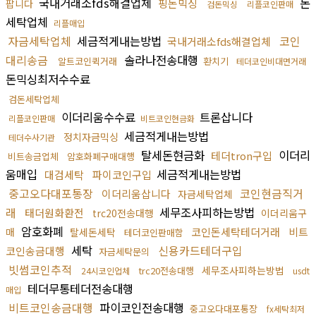
국내거래소fds해결업체
돈
핑돈믹싱
팝니다
검돈믹싱
리플코인판매
세탁업체
리플매입
자금세탁업체
세금적게내는방법
코인
국내거래소fds해결업체
대리송금
솔라나전송대행
알트코인퀵거래
환치기
테더코인비대면거래
돈믹싱최저수수료
검돈세탁업체
이더리움수수료
트론삽니다
리플코인판매
비트코인현금화
세금적게내는방법
정치자금믹싱
테더수사기관
탈세돈현금화
이더리
테더tron구입
비트송금업체
암호화폐구매대행
움매입
세금적게내는방법
대검세탁
파이코인구입
중고오다대포통장
코인현금직거
이더리움삽니다
자금세탁업체
래
세무조사피하는방법
태더원화환전
trc20전송대행
이더리움구
암호화폐
코인돈세탁테더거래
비트
매
탈세돈세탁
테더코인판매함
세탁
신용카드테더구입
코인송금대행
자금세탁문의
빗썸코인추적
세무조사피하는방법
trc20전송대행
24시코인업체
usdt
테더무통테더전송대행
매입
비트코인송금대행
파이코인전송대행
중고오다대포통장
fx세탁최저