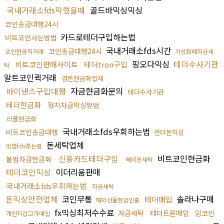
국내거래소fds막혔을때
골드바믹싱믹싱
코인송금대행24시
카드로테더구입하는법
비트코인사는방법
국내거래소fds시간
코인송금대행24시
코인현금직거래
가상화폐자금세
핑오다믹싱
테더수사기관
비트코인판매사이트
테더tron구입
탁
알트코인퀵거래
검돈현금화업체
바이낸스구입대행
자금현금화문의
테더수사기관
테더현금화
정치자금믹싱방법
리플현금화
국내거래소fds우회하는법
비트코인송금대행
언더돈믹싱
돈세탁업체
빗썸fds푸는법
신용카드테더구입
비트코인현금화
불법자금현금화
해외돈세탁
테더코인믹싱
이더리움판매
국내거래소fds우회하는법
자금세탁
돈믹싱안전업체
코인무통
솔라나구매
테더매입
해외선물현금인출
fx믹싱최저수수료
자금세탁
테더트론매입
밈코인
개인지갑고가매입