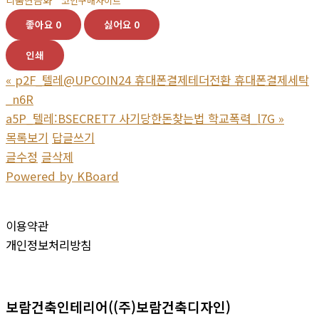
코인구매사이트
좋아요
0
싫어요
0
인쇄
«
p2F_텔레@UPCOIN24 휴대폰결제테더전환 휴대폰결제세탁
_n6R
a5P_텔레:BSECRET7 사기당한돈찾는법 학교폭력_l7G
»
목록보기
답글쓰기
글수정
글삭제
Powered by KBoard
이용약관
개인정보처리방침
보람건축인테리어((주)보람건축디자인)