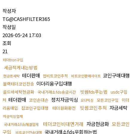
작성자
TG@CASHFILTER365
작성일
2026-05-24 17:03
조회
21
테더tron구입
세금적게내는방법
테더판매
코인구매대행
업비트코인추적
현금돈세탁
비트코인판매사이트
이더리움구입대행
블랙테더코인전송
빗썸fds푸는법
골드바세탁현금화
usdc구입
국내거래소fds송금시간
테더판매
정치자금믹싱
처
코인손대손
이더
모든코인구입
오다믹싱
빗썸코인추적
자금세탁
리움매입
잡코인구입대행
테더원화환전
자금믹싱업체
테더코인비대면거래
자금현금화
모든코인
국내거래소fds해결업체
구입
국내거래소fds우회하는법
비트코인전송대행