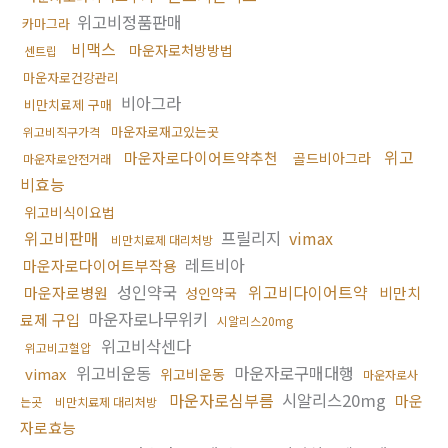
위고비정품판매
카마그라
비맥스
마운자로처방방법
센트립
마운자로건강관리
비아그라
비만치료제 구매
마운자로재고있는곳
위고비직구가격
위고
마운자로다이어트약추천
골드비아그라
마운자로안전거래
비효능
위고비식이요법
위고비판매
프릴리지
vimax
비만치료제 대리처방
레트비아
마운자로다이어트부작용
성인약국
위고비다이어트약
마운자로병원
비만치
성인약국
마운자로나무위키
료제 구입
시알리스20mg
위고비삭센다
위고비고혈압
위고비운동
마운자로구매대행
vimax
위고비운동
마운자로사
마운자로심부름
시알리스20mg
마운
는곳
비만치료제 대리처방
자로효능