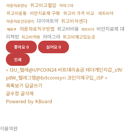
위고비고혈압
마운자로런닝
카마그라
위고비운동
비만치료제 구매
위고비 가격 비교
레트비아
다이어트약
위고비삭센다
마운자로건강관리
마운자로직구방법
위고비비용
비만치료제 대
해포쿠
레트비아
리처방
카마그라
위고비재고있는곳
위고비처방
좋아요
0
싫어요
0
인쇄
«
l3U_텔레@UPCOIN24 비트대리송금 테더개인지갑_s9V
p8W_텔레그램@bitcoinsyri 코인이체구입_i5P
»
목록보기
답글쓰기
글수정
글삭제
Powered by KBoard
이용약관