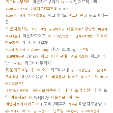
마운자로구매가
비만치료제 구매
위고비나무위키
vinix
vinix
마운자로정품판매
위고비다이어트약
위고비당뇨
위고비런닝
위고비파는
마운자로헬스
위고비직구가격
곳
마운자로처방
마운자로직구방법
위고비재고
마운자
위고비구입
마운자로재고
위고비
로국내출시
위고비처방방법
비만치료제 처방
위고비판매업체
약국가격
시알리스20mg
센트립
위고비건강관리
비아그라100mg
vimax
위고비대리구매
위고비식
위고비효능
위고비파는곳
단
위고비나무위키
아드레닌
마운자로효능
위고비처방
위고비효과
위고비성인병
마운자로
마운자로용량
비닉스
구매대행
위고비삭센다
비닉스
위고비다
이어트약추천
마운자로정품판매
다이어트약추천
다이어트
마운자로정품판매
약
wegovy
마운자로비용
마운자로다이어트
위고비구매후기
마운자로용량
비만치료제 대리구매
해포쿠
마
센트립
wegovy
위고비삭센다
운자로약국
칵스타
골드시알리스