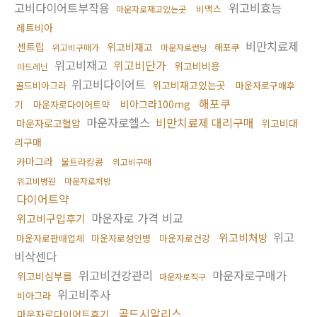
고비다이어트부작용
위고비효능
비맥스
마운자로재고있는곳
레트비아
비만치료제
센트립
위고비재고
해포쿠
위고비구매가
마운자로런닝
위고비재고
위고비단가
위고비비용
아드레닌
위고비다이어트
위고비재고있는곳
골드비아그라
마운자로구매후
해포쿠
비아그라100mg
기
마운자로다이어트약
마운자로헬스
비만치료제 대리구매
마운자로고혈압
위고비대
리구매
카마그라
울트라킹콩
위고비구매
위고비병원
마운자로처방
다이어트약
마운자로 가격 비교
위고비구입후기
위고
위고비처방
마운자로판매업체
마운자로성인병
마운자로건강
비삭센다
위고비건강관리
마운자로구매가
위고비심부름
마운자로직구
위고비주사
비아그라
골드시알리스
마운자로다이어트후기