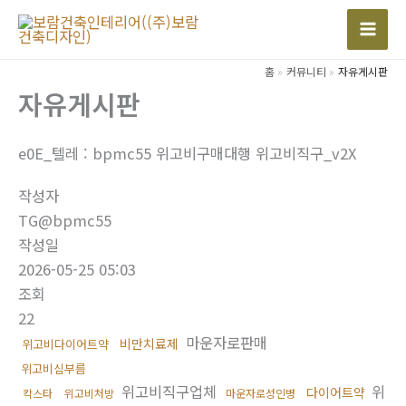
콘
텐
Mai
츠
홈
커뮤니티
자유게시판
Men
로
자유게시판
건
너
e0E_텔레 : bpmc55 위고비구매대행 위고비직구_v2X
뛰
기
작성자
TG@bpmc55
작성일
2026-05-25 05:03
조회
22
마운자로판매
비만치료제
위고비다이어트약
위고비심부름
위고비직구업체
위
다이어트약
칵스타
위고비처방
마운자로성인병