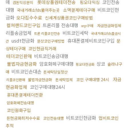
매
롯데상품권테더전송
코인전송
핑오다믹싱
검돈믹싱문의
대행
비트코인현
소액결제테더구매
국내거래소fds뚫어주는곳
금화
오다집수수료
신세계상품권코인구매방법
컬쳐랜드코인구입
트론리플 전송대행
xrp구매
자금현금화업체
리플송금업체
비트코인세탁
트론 리플코인전송
국내거래소fds출금시
usdt현금화
휴대폰결제비트코인구입
문
문상코인구매방법
간
상테더구매
코인현금직거래
테더코인판매
비트코인송금대행
불법자금현금화
암호화폐구매대행
상코
솔라나구
핑오다현금화
비트코인손대손
매
돈세탁당일정산
자금
코인 구매대행 24시
불법자금현금화
돈세탁업체
리플코인판매
현금화업체
코인구매대행24시
휴대폰결제테더전환
암호화폐전송대행
코인원화구입
비트코인현금화
업비트코인
돈현금화최저수수료
코인전송대행
추적