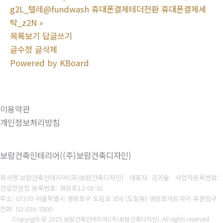
g2L_텔레@fundwash 휴대폰결제테더전환 휴대폰결제세
탁_z2N
»
목록보기
답글쓰기
글수정
글삭제
Powered by KBoard
이용약관
개인정보처리방침
보람건축인테리어((주)보람건축디자인)
회사명:보람건축인테리어((주)보람건축디자인) 대표자: 김귀술
사업자등록번호:
건설전문업 등록번호: 영등포12-01-01
주소: 07370 서울특별시 영등포구 도림로 356 (도림동) 영등포아트자이 후문입구
전화: 02-836-7800
Copyright © 2025 보람건축인테리어((주)보람건축디자인). All rights reserved.