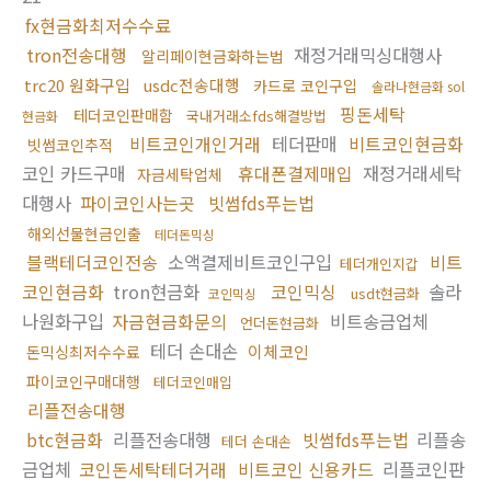
fx현금화최저수수료
tron전송대행
재정거래믹싱대행사
알리페이현금화하는법
trc20 원화구입
usdc전송대행
카드로 코인구입
솔라나현금화 sol
핑돈세탁
테더코인판매함
국내거래소fds해결방법
현금화
비트코인개인거래
테더판매
비트코인현금화
빗썸코인추적
코인 카드구매
휴대폰결제매입
재정거래세탁
자금세탁업체
대행사
파이코인사는곳
빗썸fds푸는법
해외선물현금인출
테더돈믹싱
블랙테더코인전송
소액결제비트코인구입
비트
테더개인지갑
코인현금화
tron현금화
코인믹싱
솔라
usdt현금화
코인믹싱
나원화구입
자금현금화문의
비트송금업체
언더돈현금화
테더 손대손
이체코인
돈믹싱최저수수료
파이코인구매대행
테더코인매입
리플전송대행
btc현금화
리플전송대행
빗썸fds푸는법
리플송
테더 손대손
금업체
코인돈세탁테더거래
비트코인 신용카드
리플코인판