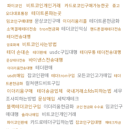
비트코인개인거래
카드로코인구매가능한곳
파이코인
중고
테더트론파는곳
오다대포통장
문상코인구매
테더트론현금화
이더리움리플
밈코인구매대행
테더코인믹싱
소액결제테더전송
tron현금화
핸드폰결제테더전송
테더전송대행
비트코인사는방법
암호화폐
테더 손대손
usdc구입대행
테더무통 테더전송대행
테더판매
바이낸스전송대행
문상테더전송
테더판매
이더리움전송대행
잡코인판매
모든코인고가매입
usdt매입
테더tron구입
테더
컬쳐랜드비트구입
트론현금화
이더리움구매
테더송금업체
국내거래소fds피하는법
세무
조사피하는방법
문상매입
세탁재테크
블랙테더코인구입
이더리움현금화
밈코인구
코인 현금화 수수료
매대행
비트코인개인거래
솔라나매입
카드로테더구입하는법
잡코인구입대행
파이코인판매
재테크자금