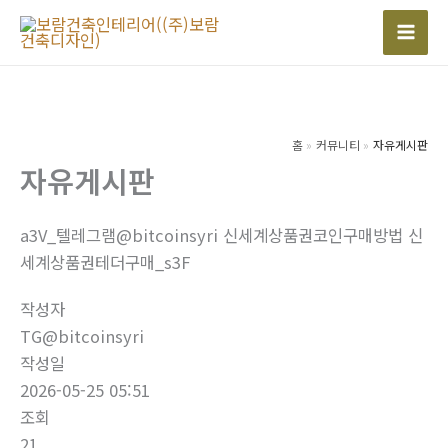
콘
텐
Mai
츠
Men
로
건
너
홈
커뮤니티
자유게시판
자유게시판
뛰
기
a3V_텔레그램@bitcoinsyri 신세계상품권코인구매방법 신
세계상품권테더구매_s3F
작성자
TG@bitcoinsyri
작성일
2026-05-25 05:51
조회
21