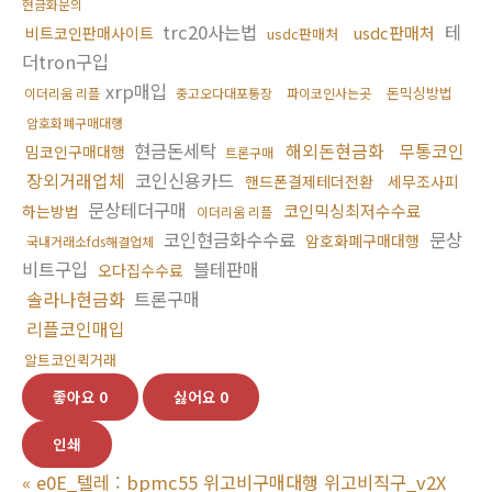
현금화문의
trc20사는법
테
usdc판매처
비트코인판매사이트
usdc판매처
더tron구입
xrp매입
돈믹싱방법
이더리움 리플
중고오다대포통장
파이코인사는곳
암호화폐구매대행
현금돈세탁
해외돈현금화
무통코인
밈코인구매대행
트론구매
장외거래업체
코인신용카드
핸드폰결제테더전환
세무조사피
문상테더구매
코인믹싱최저수수료
하는방법
이더리움 리플
코인현금화수수료
문상
암호화폐구매대행
국내거래소fds해결업체
비트구입
블테판매
오다집수수료
솔라나현금화
트론구매
리플코인매입
알트코인퀵거래
좋아요
0
싫어요
0
인쇄
«
e0E_텔레 : bpmc55 위고비구매대행 위고비직구_v2X