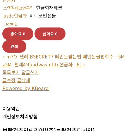
현금화재테크
소액결제코인구입
usdc현금화
비트코인선물
usdc매입
좋아요
0
싫어요
0
인쇄
«
m7O_텔레:BSECRET7 떼인돈받는법 떼인돈불법회수_r5M
z5M_텔레@fundwash btc현금화_i6L
»
목록보기
답글쓰기
글수정
글삭제
Powered by KBoard
이용약관
개인정보처리방침
보람건축인테리어((주)보람건축디자인)