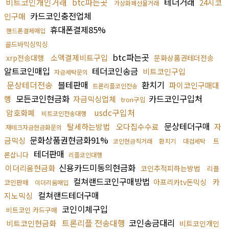
비트코인개인거래
btc파는곳
테더거래
24시코
가상화폐선물거래
카드코인충전업체
인구매
휴대폰결제85%
핸드폰결제매입
골드바믹싱믹싱
btc파는곳
소액결제비트구입
xrp전송대행
문화상품권테더전송
알트코인매입
테더코인송금
비트코인구입
자금세탁문의
문상테더전송
블테판매
환치기
파이코인구매대
트론리플코인전송
모든코인현금화
카드코인구입처
행
자금믹싱업체
tron구입
usdc구입처
암호화폐
비트코인전송대행
문상테더구매
탈세하는방법
오다집수수료
자
재테크자금현금화문의
문화상품권현금화91%
금믹싱
트
코인현금직거래
환치기
대검세탁
테더판매
론삽니다
리플코인대행
신용카드미동의현금화
이더리움현금화
코인추적피하는방법
리플
컬쳐랜드코인구매방법
카
아프리카tv돈믹싱
코인판매
이더리움매입
컬쳐랜드테더구매
지노믹싱
코인이체구입
비트코인 카드구매
트론리플 전송대행
코인송금대리
비트코인현금화
비트코인개인