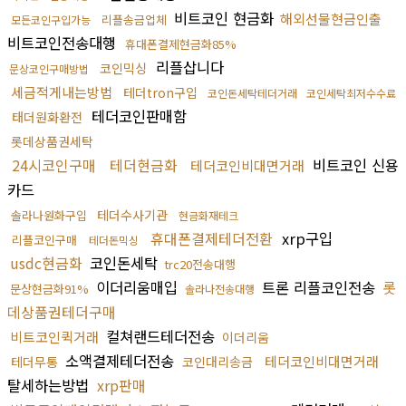
비트코인 현금화
해외선물현금인출
리플송금업체
모든코인구입가능
비트코인전송대행
휴대폰결제현금화85%
리플삽니다
코인믹싱
문상코인구매방법
세금적게내는방법
테더tron구입
코인돈세탁테더거래
코인세탁최저수수료
테더코인판매함
태더원화환전
롯데상품권세탁
24시코인구매
테더현금화
비트코인 신용
테더코인비대면거래
카드
테더수사기관
솔라나원화구입
현금화재테크
휴대폰결제테더전환
xrp구입
리플코인구매
테더돈믹싱
usdc현금화
코인돈세탁
trc20전송대행
이더리움매입
트론 리플코인전송
롯
문상현금화91%
솔라나전송대행
데상품권테더구매
컬쳐랜드테더전송
비트코인퀵거래
이더리움
소액결제테더전송
테더코인비대면거래
테더무통
코인대리송금
탈세하는방법
xrp판매