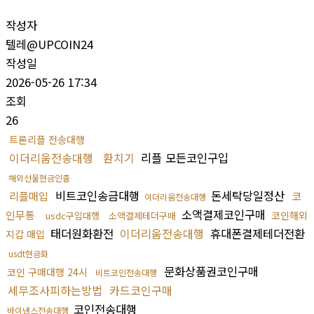
작성자
텔레@UPCOIN24
작성일
2026-05-26 17:34
조회
26
트론리플 전송대행
이더리움전송대행
환치기
리플 모든코인구입
해외선물현금인출
비트코인송금대행
돈세탁당일정산
리플매입
코
이더리움전송대행
소액결제코인구매
인무통
코인해외
usdc구입대행
소액결제테더구매
태더원화환전
이더리움전송대행
휴대폰결제테더전환
지갑 매입
usdt현금화
문화상품권코인구매
코인 구매대행 24시
비트코인전송대행
세무조사피하는방법
카드코인구매
코인전송대행
바이낸스전송대행