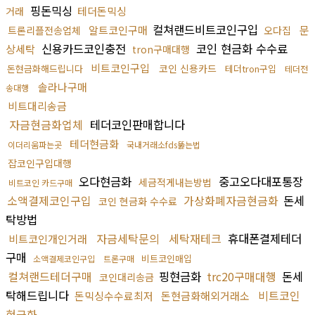
핑돈믹싱
테더돈믹싱
거래
컬쳐랜드비트코인구입
알트코인구매
문
트론리플전송업체
오다집
신용카드코인충전
코인 현금화 수수료
상세탁
tron구매대행
비트코인구입
코인 신용카드
돈현금화해드립니다
테더tron구입
테더전
솔라나구매
송대행
비트대리송금
자금현금화업체
테더코인판매합니다
테더현금화
이더리움파는곳
국내거래소fds뚫는법
잡코인구입대행
오다현금화
중고오다대포통장
세금적게내는방법
비트코인 카드구매
소액결제코인구입
가상화폐자금현금화
돈세
코인 현금화 수수료
탁방법
자금세탁문의
세탁재테크
휴대폰결제테더
비트코인개인거래
구매
비트코인매입
소액결제코인구입
트론구매
컬쳐랜드테더구매
핑현금화
trc20구매대행
돈세
코인대리송금
탁해드립니다
비트코인
돈믹싱수수료최저
돈현금화해외거래소
현금화