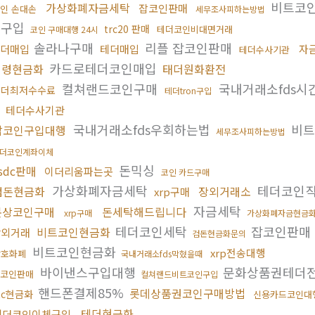
비트코
가상화폐자금세탁
잡코인판매
인 손대손
세무조사피하는방법
인구입
trc20 판매
테더코인비대면거래
코인 구매대행 24시
솔라나구매
리플 잡코인판매
테더매입
테더매입
자
테더수사기관
카드로테더코인매입
횡령현금화
태더원화환전
컬쳐랜드코인구매
국내거래소fds시
테더최저수수료
테더tron구입
테더수사기관
래
국내거래소fds우회하는법
비트
잡코인구입대행
세무조사피하는방법
더코인계좌이체
돈믹싱
sdc판매
이더리움파는곳
코인 카드구매
가상화폐자금세탁
테더코인
검돈현금화
장외거래소
xrp구매
자금세탁
문상코인구매
돈세탁해드립니다
xrp구매
가상화폐자금현금
테더코인세탁
잡코인판매
비트코인현금화
장외거래
검돈현금화문의
비트코인현금화
xrp전송대행
암호화폐
국내거래소fds막혔을때
바이낸스구입대행
문화상품권테더
코인판매
컬쳐랜드비트코인구입
핸드폰결제85%
롯데상품권코인구매방법
tc현금화
신용카드코인대
테더현금화
테더코인이체구입