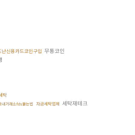
무통코인
도난신용카드코인구입
행
세탁
세탁재테크
자금세탁업체
국내거래소fds뚫는법