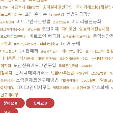
소액결제코인구입
국내거래소fds해결업
세금적게내는방법
인무통
코인 손대손
불법자금믹싱
리플코인파는곳
tron구입
비트코인사는방법
이더리움현금화
금믹싱업체
언더돈현금화
코인이체
파이코인
암호화폐전송대행
코인무통
현금화최저수수료
비트코인 현금화
돈믹싱안
카드로테더코인매입
소액결제비트코인구입
trc20구매
sdc판매
테더코인송금
비트코인사는방법
sol판매처
문
테더코인매입
치자금현금화
검돈세탁문의
솔라나현금화
이더리움클레식사는곳
돈세탁최저수
이더리움현금화
코인현금화최저수수료
도난신용카드코인구입
테더판매
해외돈현금화
테더매입
돈세탁해외거래소
대검세탁
빗썸fds푸는법
xrp구매
금은돈믹싱
가
소액결제코인구매방법
알트코
usdc판매
리플현금화
검돈세탁업체
테더코인이체구입
암호화폐
결제매입
usdt현금화
세탁재테크
코인구매대행
좋아요
0
싫어요
0
인쇄