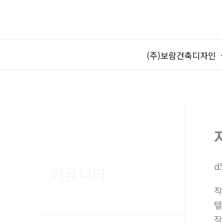
콘
텐
츠
로
(주)보람건축디자인
건
너
뛰
기
d
커뮤니티
텔