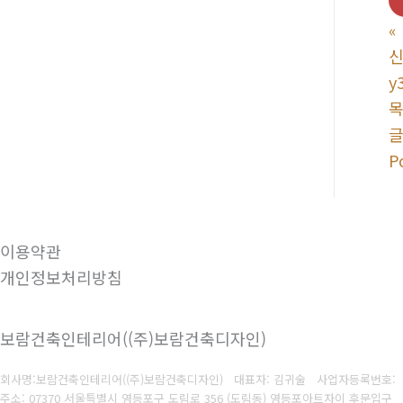
«
신
y
P
이용약관
개인정보처리방침
보람건축인테리어((주)보람건축디자인)
회사명:보람건축인테리어((주)보람건축디자인) 대표자: 김귀술
사업자등록번호:
주소: 07370 서울특별시 영등포구 도림로 356 (도림동) 영등포아트자이 후문입구