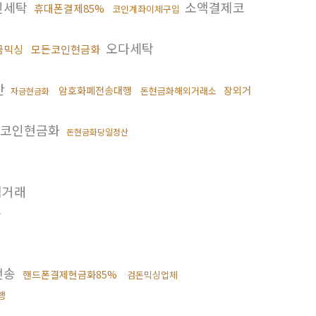
인세탁
소액결제코
휴대폰결제85%
코인계좌이체구입
오다세탁
금믹싱
모든코인현금화
간
암호화폐전송대행
장외거
돈현금화해외거래소
자금현금화
코인현금화
돈현금화당일정산
직거래
화
전송
핸드폰결제현금화85%
검돈믹싱업체
행