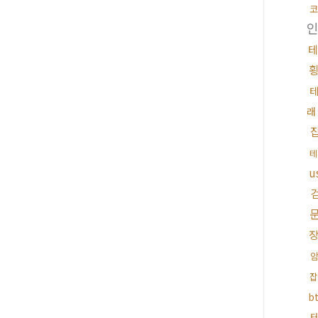
코
테
u
잡
b