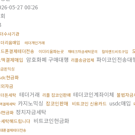
026-05-27 00:26
조회
8
더수사기관
이더리움매입
테더개인거래
핸드폰결제테더전송
이더리움파는곳
재테크자금세탁문의
컬쳐랜드비트구입
암호화폐 구매대행
파이코인전송대
소액결제매입
리플송금업체
현금돈믹싱
sdc현금화
해외자금
테더거래
테더코인계좌이체
불법자금
언더돈세탁
리플 잡코인판매
카지노믹싱
usdc매입
잡코인판매
비트코인 신용카드
액결제세탁
정치자금세탁
ol현금화
비트코인현금화
돈세탁해드립니다
대폰결제테더전송