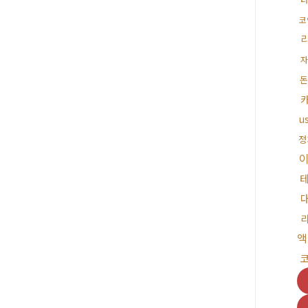
코
자
돈
u
정
액