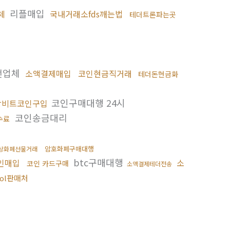
리플매입
체
국내거래소fds깨는법
테더트론파는곳
전업체
소액결제매입
코인현금직거래
테더돈현금화
코인구매대행 24시
상비트코인구입
코인송금대리
수료
암호화폐구매대행
상화폐선물거래
btc구매대행
인매입
소
코인 카드구매
소액결제테더전송
sol판매처