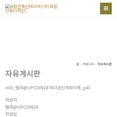
콘
텐
Mai
츠
Men
로
건
너
뛰
기
홈
커뮤니티
자유게시판
자유게시판
m0I_텔레@UPCOIN24 테더코인계좌이체_p4C
작성자
텔레@UPCOIN24
작성일