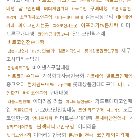
현금화재테크
대행
잡코인판매
구매대행
테더개인거래
tron구입
트론 리플 전
검돈믹싱문의
소액결제코인구입
테더개인
송업체
테더구매테더판매
아프리카tv돈세탁
테더
파이코인사는곳
거래
파이코인사는곳
트론구매대행
알트코인퀵거래
코인송금대행 24시
비트코인전송대행
세무
usdt현금화
검돈세탁업체
롯데상품권코인구입
검돈믹싱업체
조사피하는방법
바이낸스구입대행
문상비트구입
가상화폐자금현금화
비트코인 손대손
알트코인매입
리플매입
중고오다
롯데상품권테더구매
컬쳐랜드91%
비트코
xrp구매
구매대행
인환전
파이코인구입
이더리움 리플
카드로테더코인매
리플코인판매
이더리움현금화
입
trc20코인전송대행
모든
코인 카드구매
리플현금화
자금믹싱
코인현금화
테더트론구매대행
돈세탁안전업체
언더돈세탁
신
블랙테더코인구입
이더리움
용카드테더구입
이더리움현금화
코인해외지갑매
빗썸코인추적
문상테더전송