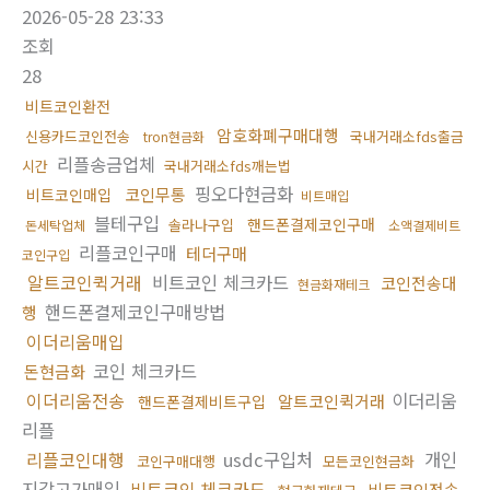
2026-05-28 23:33
조회
28
비트코인환전
암호화폐구매대행
신용카드코인전송
국내거래소fds출금
tron현금화
리플송금업체
시간
국내거래소fds깨는법
핑오다현금화
코인무통
비트코인매입
비트매입
블테구입
핸드폰결제코인구매
솔라나구입
돈세탁업체
소액결제비트
리플코인구매
테더구매
코인구입
알트코인퀵거래
비트코인 체크카드
코인전송대
현금화재테크
핸드폰결제코인구매방법
행
이더리움매입
코인 체크카드
돈현금화
이더리움전송
이더리움
알트코인퀵거래
핸드폰결제비트구입
리플
리플코인대행
usdc구입처
개인
코인구매대행
모든코인현금화
지갑고가매입
비트코인 체크카드
비트코인전송