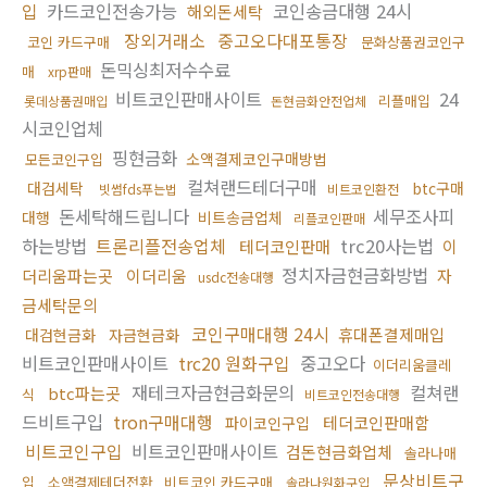
입
카드코인전송가능
코인송금대행 24시
해외돈세탁
장외거래소
중고오다대포통장
코인 카드구매
문화상품권코인구
돈믹싱최저수수료
매
xrp판매
비트코인판매사이트
24
리플매입
롯데상품권매입
돈현금화안전업체
시코인업체
핑현금화
소액결제코인구매방법
모든코인구입
컬쳐랜드테더구매
대검세탁
btc구매
빗썸fds푸는법
비트코인환전
돈세탁해드립니다
세무조사피
대행
비트송금업체
리플코인판매
하는방법
트론리플전송업체
trc20사는법
테더코인판매
이
정치자금현금화방법
더리움파는곳
이더리움
자
usdc전송대행
금세탁문의
코인구매대행 24시
휴대폰결제매입
대검현금화
자금현금화
비트코인판매사이트
trc20 원화구입
중고오다
이더리움클레
재테크자금현금화문의
컬쳐랜
btc파는곳
식
비트코인전송대행
드비트구입
tron구매대행
테더코인판매함
파이코인구입
비트코인구입
비트코인판매사이트
검돈현금화업체
솔라나매
문상비트구
입
소액결제테더전환
비트코인 카드구매
솔라나원화구입