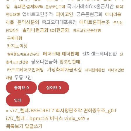
입
국내거래소fds출금시간
휴대폰결제85%
테더
문상코인구매
업비트코인추적
파이코인
금은돈현금화
이더리움
전송대행
돈믹싱문의
중고오다대포통장
테더트론파는곳
리플
돈믹싱
솔라나현금화 sol현금화
비트코인전송대행
당일정산
구매대행
카지노믹싱
테더구매 테더판매
컬쳐랜드테더전환
컬쳐랜드비트코인구입
신
핑오다현금화
잡코인판매
용카드코인전송
가상화폐자금믹싱
카드로테더코인매입
테더원화환전
테더코인판
무통코인
매함
좋아요
0
싫어요
0
인쇄
«
s7Z_텔레:BSECRET7 회사평판조작 면허증위조_g0J
i2U_텔레 : bpmc55 비닉스 vinix_s4Y
»
목록보기
답글쓰기