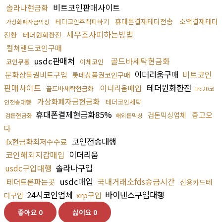
비트코인판매사이트
솔라나현금화
휴대폰결제테더전송
소액결제테더
테더코인추척피하기
가상화폐자금믹싱
세무조사피하는방법
전환
테더원화환전
컬쳐랜드코인구매
usdc판매처
골드바세탁현금화
코인무통
이체코인
이더리움구매
비트코인
문화상품권비트구입
롯데상품권코인구매
판매사이트
테더원화환전
이더리움매입
골드바세탁현금화
trc20코
가상화폐자금현금화
테더코인세탁
인전송대행
휴대폰결제현금화85%
중고오
검돈믹싱업체
검돈현금화
해외돈믹싱
다
코인전송대행
fx현금화최저수수료
코인해외지갑매입
이더리움
usdc구입대행
솔라나구입
usdc매입
국내거래소fds송금시간
테더트론파는곳
신용카드테
24시코인업체
바이낸스구입대행
xrp구입
더구입
좋아요
0
싫어요
0