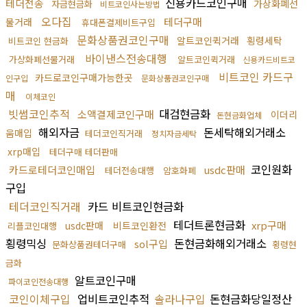
신용카드코인구매
테더전송
가상화폐선
자금현금화
비트코인사는방법
오다집
테더구매
물거래
휴대폰결제비트구입
문화상품권코인구매
알트코인퀵거래
횡령세탁
비트코인 현금화
바이낸스전송대행
가상화폐선물거래
알트코인퀵거래
신용카드비트코
비트코인 카드구
카드로코인구매가능한곳
인구입
문화상품권코인구매
매
이체코인
빗썸코인추적
대검현금화
소액결제코인구매
이더리
돈현금화업체
해외자금
돈세탁해외거래소
움매입
테더코인직거래
정치자금세탁
xrp매입
테더구매 테더판매
코인원화
카드로테더코인매입
usdc판매
테더전송대행
암호화폐
구입
테더코인직거래
카드 비트코인현금화
테더트론현금화
xrp구매
usdc판매
비트코인환전
리플코인대행
횡령믹싱
돈현금화해외거래소
sol구입
문화상품권테더구매
횡령현
금화
알트코인구매
파이코인전송대행
코인이체구입
업비트코인추적
솔라나구입
돈현금화당일정산