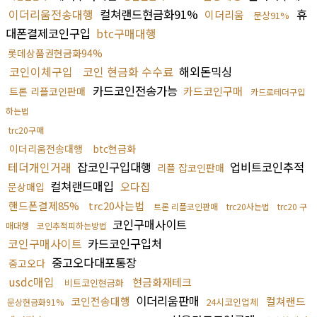
이더리움전송대행
컬쳐랜드현금화91%
휴
이더리움
문상91%
대폰결제코인구입
btc구매대행
롯데상품권현금화94%
코인이체구입
코인 현금화 수수료
해외돈믹싱
카드코인전송가능
카드코인구매
트론 리플코인판매
카드로테더구입
하는법
trc20구매
이더리움전송대행
btc현금화
테더개인거래
잡코인구입대행
업비트코인추적
리플 잡코인판매
컬쳐랜드매입
오다집
문상매입
핸드폰결제85%
trc20사는법
트론 리플코인판매
trc20사는법
trc20 구
코인구매사이트
매대행
코인추적피하는방법
코인구매사이트
카드코인구입처
중고오다대포통장
중고오다
usdc매입
현금화재테크
비트코인현금화
이더리움판매
코인전송대행
컬쳐랜드
24시코인업체
문상현금화91%