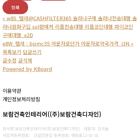
인쇄
«
w8S_텔레@CASHFILTER365 솔라나구매 솔라나전송대행 솔
라나원화구입 sol판매처 리플전송대행 리플코인대행 파이코인
구매대행_x2D
e8W_텔레 : bpmc55 마운자로단가 마운자로약국가격_i3N
»
목록보기
답글쓰기
글수정
글삭제
Powered by KBoard
이용약관
개인정보처리방침
보람건축인테리어((주)보람건축디자인)
회사명:보람건축인테리어((주)보람건축디자인) 대표자: 김귀술
사업자등록번호:
건설전문업 등록번호: 영등포12-01-01