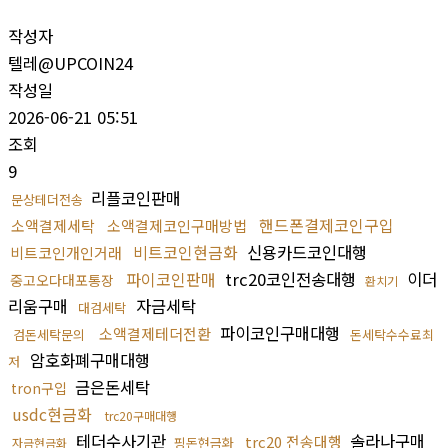
작성자
텔레@UPCOIN24
작성일
2026-06-21 05:51
조회
9
리플코인판매
문상테더전송
핸드폰결제코인구입
소액결제세탁
소액결제코인구매방법
비트코인현금화
신용카드코인대행
비트코인개인거래
파이코인판매
trc20코인전송대행
이더
중고오다대포통장
환치기
리움구매
자금세탁
대검세탁
파이코인구매대행
소액결제테더전환
검돈세탁문의
돈세탁수수료최
암호화폐구매대행
저
금은돈세탁
tron구입
usdc현금화
trc20구매대행
테더수사기관
솔라나구매
trc20 전송대행
핑돈현금화
자금현금화