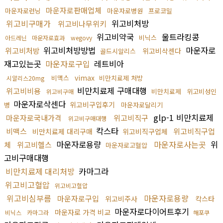
마운자로판매업체
마운자로런닝
마운자로병원
프로코밀
위고비구매가
위고비처방
위고비나무위키
위고비약국
울트라킹콩
비닉스
아드레닌
마운자로효과
wegovy
위고비처방방법
마운자로
위고비처방
위고비삭센다
골드시알리스
재고있는곳
마운자로구입
레트비아
vimax
비맥스
비만치료제 처방
시알리스20mg
비만치료제 구매대행
위고비비용
비만치료제
위고비성인
위고비구매
마운자로삭센다
위고비구입후기
병
마운자로달리기
glp-1 비만치료제
마운자로국내가격
위고비직구
위고비구매대행
칵스타
비맥스
위고비직구업
비만치료제 대리구매
위고비직구업체
마운자로용량
마운자로사는곳
위
체
위고비헬스
마운자로고혈압
고비구매대행
비만치료제 대리처방
카마그라
위고비고혈압
위고비고혈압
위고비심부름
마운자로용량
마운자로구입
위고비주사
칵스타
마운자로다이어트후기
마운자로 가격 비교
비닉스
카마그라
해포쿠