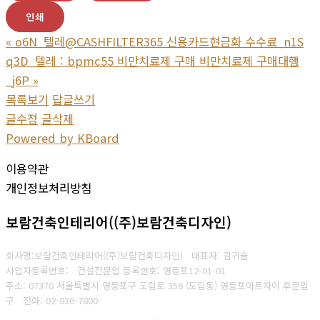
인쇄
«
o6N_텔레@CASHFILTER365 신용카드현금화 수수료_n1S
q3D_텔레 : bpmc55 비만치료제 구매 비만치료제 구매대행
_j6P
»
목록보기
답글쓰기
글수정
글삭제
Powered by KBoard
이용약관
개인정보처리방침
보람건축인테리어((주)보람건축디자인)
회사명:보람건축인테리어((주)보람건축디자인) 대표자: 김귀술
사업자등록번호:
건설전문업 등록번호: 영등포12-01-01
주소: 07370 서울특별시 영등포구 도림로 356 (도림동) 영등포아트자이 후문입
구
전화: 02-836-7800