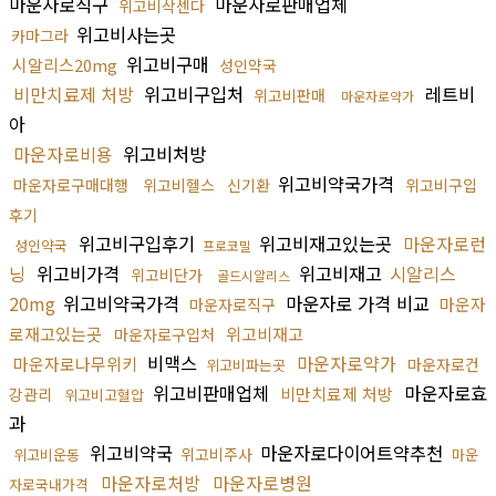
마운자로직구
마운자로판매업체
위고비삭센다
위고비사는곳
카마그라
위고비구매
시알리스20mg
성인약국
비만치료제 처방
위고비구입처
레트비
위고비판매
마운자로약가
아
마운자로비용
위고비처방
위고비약국가격
마운자로구매대행
위고비헬스
신기환
위고비구입
후기
위고비구입후기
위고비재고있는곳
마운자로런
성인약국
프로코밀
닝
위고비가격
위고비재고
시알리스
위고비단가
골드시알리스
20mg
위고비약국가격
마운자로 가격 비교
마운자
마운자로직구
로재고있는곳
위고비재고
마운자로구입처
비맥스
마운자로약가
마운자로나무위키
마운자로건
위고비파는곳
위고비판매업체
마운자로효
비만치료제 처방
강관리
위고비고혈압
과
위고비약국
마운자로다이어트약추천
위고비주사
위고비운동
마운
마운자로처방
마운자로병원
자로국내가격