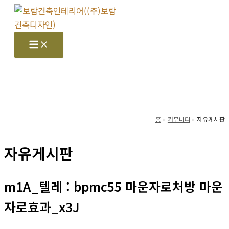
콘
텐
츠
Main
Menu
로
건
너
뛰
기
홈
커뮤니티
자유게시판
자유게시판
m1A_텔레 : bpmc55 마운자로처방 마운
자로효과_x3J