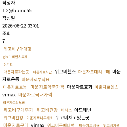
작성자
TG@bpmc55
작성일
2026-06-22 03:01
조회
7
위고비구매대행
glp-1 비만치료제
신기환
위고비헬스
마운
마운자로대리구매
마운자로파는곳
마운자로식단
자로운동
마운자로부작용
마운자로약국가격
마운자로효과
마운자로효능
마운자로헬스
vimax
마운자로국내가격
마운자로심부름
위고비구매후기
위고비건강
아드레닌
비닉스
위고비재고있는곳
위고비건강
마운자로나무위키
마운자로구매
vimax
위고비구매대행
마운자로비용
위고비가격