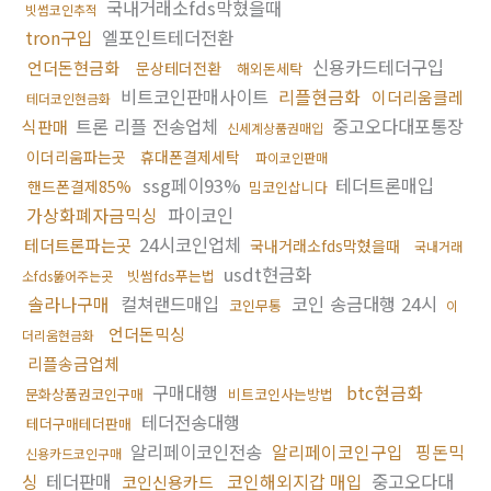
국내거래소fds막혔을때
빗썸코인추적
tron구입
엘포인트테더전환
신용카드테더구입
언더돈현금화
문상테더전환
해외돈세탁
비트코인판매사이트
리플현금화
이더리움클레
테더코인현금화
트론 리플 전송업체
중고오다대포통장
식판매
신세계상품권매입
이더리움파는곳
휴대폰결제세탁
파이코인판매
ssg페이93%
테더트론매입
핸드폰결제85%
밈코인삽니다
가상화폐자금믹싱
파이코인
24시코인업체
테더트론파는곳
국내거래소fds막혔을때
국내거래
usdt현금화
빗썸fds푸는법
소fds뚫어주는곳
솔라나구매
컬쳐랜드매입
코인 송금대행 24시
코인무통
이
언더돈믹싱
더리움현금화
리플송금업체
구매대행
btc현금화
문화상품권코인구매
비트코인사는방법
테더전송대행
테더구매테더판매
알리페이코인전송
알리페이코인구입
핑돈믹
신용카드코인구매
싱
테더판매
코인해외지갑 매입
중고오다대
코인신용카드