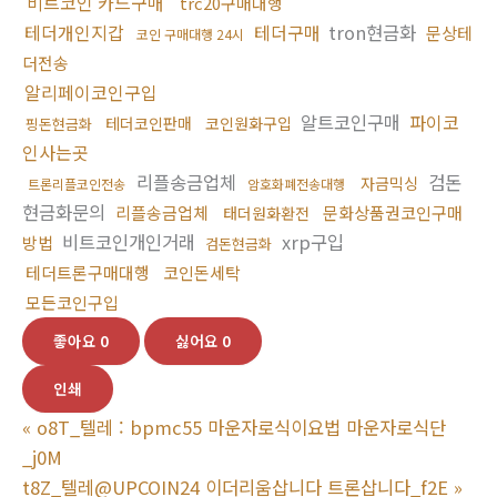
비트코인 카드구매
trc20구매대행
테더개인지갑
테더구매
tron현금화
문상테
코인 구매대행 24시
더전송
알리페이코인구입
알트코인구매
파이코
테더코인판매
코인원화구입
핑돈현금화
인사는곳
리플송금업체
검돈
자금믹싱
트론리플코인전송
암호화폐전송대행
현금화문의
리플송금업체
문화상품권코인구매
태더원화환전
비트코인개인거래
xrp구입
방법
검돈현금화
테더트론구매대행
코인돈세탁
모든코인구입
좋아요
0
싫어요
0
인쇄
«
o8T_텔레 : bpmc55 마운자로식이요법 마운자로식단
_j0M
t8Z_텔레@UPCOIN24 이더리움삽니다 트론삽니다_f2E
»