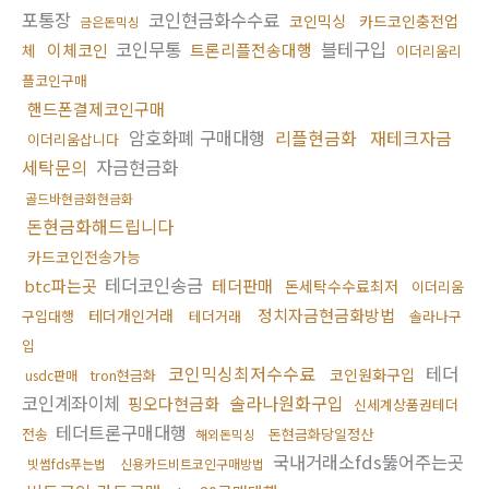
포통장
코인현금화수수료
코인믹싱
카드코인충전업
금은돈믹싱
코인무통
블테구입
이체코인
트론리플전송대행
체
이더리움리
플코인구매
핸드폰결제코인구매
암호화폐 구매대행
리플현금화
재테크자금
이더리움삽니다
세탁문의
자금현금화
골드바현금화현금화
돈현금화해드립니다
카드코인전송가능
테더코인송금
btc파는곳
테더판매
돈세탁수수료최저
이더리움
정치자금현금화방법
테더개인거래
구입대행
테더거래
솔라나구
입
코인믹싱최저수수료
테더
코인원화구입
tron현금화
usdc판매
코인계좌이체
솔라나원화구입
핑오다현금화
신세계상품권테더
테더트론구매대행
전송
돈현금화당일정산
해외돈믹싱
국내거래소fds뚫어주는곳
빗썸fds푸는법
신용카드비트코인구매방법