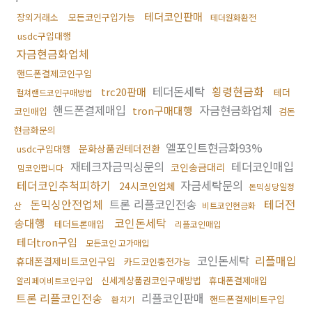
테더코인판매
장외거래소
모든코인구입가능
테더원화환전
usdc구입대행
자금현금화업체
핸드폰결제코인구입
테더돈세탁
횡령현금화
trc20판매
테더
컬쳐랜드코인구매방법
핸드폰결제매입
자금현금화업체
tron구매대행
코인매입
검돈
현금화문의
엘포인트현금화93%
문화상품권테더전환
usdc구입대행
재테크자금믹싱문의
테더코인매입
코인송금대리
밈코인팝니다
테더코인추척피하기
자금세탁문의
24시코인업체
돈믹싱당일정
돈믹싱안전업체
트론 리플코인전송
테더전
산
비트코인현금화
송대행
코인돈세탁
테더트론매입
리플코인매입
테더tron구입
모든코인 고가매입
코인돈세탁
리플매입
휴대폰결제비트코인구입
카드코인충전가능
신세계상품권코인구매방법
휴대폰결제매입
알리페이비트코인구입
트론 리플코인전송
리플코인판매
핸드폰결제비트구입
환치기