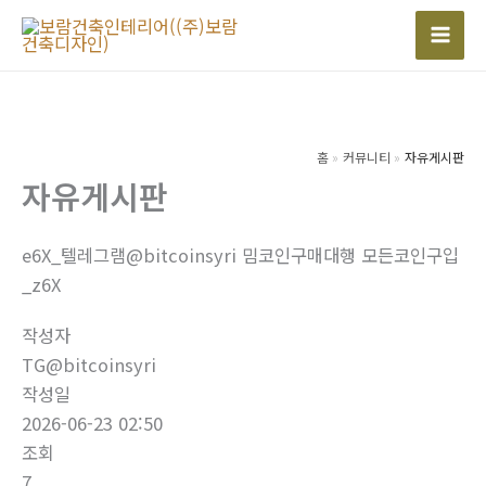
콘
텐
Mai
츠
Men
로
건
너
홈
커뮤니티
자유게시판
자유게시판
뛰
기
e6X_텔레그램@bitcoinsyri 밈코인구매대행 모든코인구입
_z6X
작성자
TG@bitcoinsyri
작성일
2026-06-23 02:50
조회
7