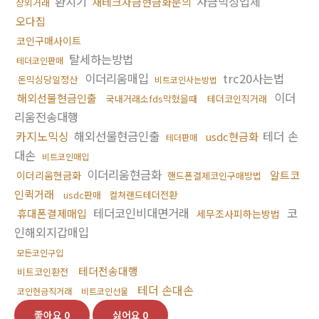
환치기
자금믹싱업체
재테크자금현금화문의
장외거래
오다집
코인구매사이트
탈세하는방법
테더코인판매
이더리움매입
trc20사는법
돈믹싱당일정산
비트코인사는방법
이더
해외선물현금인출
국내거래소fds막혔을때
테더코인직거래
리움전송대행
카지노믹싱
해외선물현금인출
테더 손
usdc현금화
테더판매
대손
비트코인매입
이더리움현금화
알트코
이더리움현금화
핸드폰결제코인구매방법
인퀵거래
usdc판매
컬쳐랜드테더전환
테더코인비대면거래
코
휴대폰결제매입
세무조사피하는방법
인해외지갑매입
모든코인구입
테더전송대행
비트코인환전
테더 손대손
코인현금직거래
비트코인선물
좋아요
0
싫어요
0