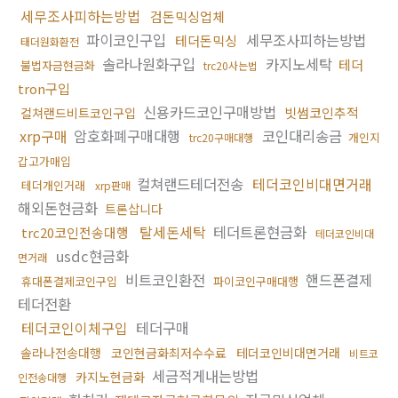
세무조사피하는방법
검돈믹싱업체
파이코인구입
세무조사피하는방법
테더돈믹싱
태더원화환전
솔라나원화구입
카지노세탁
테더
불법자금현금화
trc20사는법
tron구입
신용카드코인구매방법
빗썸코인추적
컬쳐랜드비트코인구입
xrp구매
암호화폐구매대행
코인대리송금
개인지
trc20구매대행
갑고가매입
컬쳐랜드테더전송
테더코인비대면거래
테더개인거래
xrp판매
해외돈현금화
트론삽니다
탈세돈세탁
테더트론현금화
trc20코인전송대행
테더코인비대
usdc현금화
면거래
비트코인환전
핸드폰결제
휴대폰결제코인구입
파이코인구매대행
테더전환
테더코인이체구입
테더구매
솔라나전송대행
코인현금화최저수수료
테더코인비대면거래
비트코
세금적게내는방법
카지노현금화
인전송대행