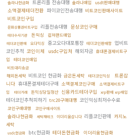
트론리플 전송대행
솔라나매입
usdt판매대행
솔라나현금화
소액결제테더전환
파이코인전송대행
비트코인판매사이트
비트코인구입
리플전송대행
문상코인구매
문화상품권비트구입
돈믹싱
컬쳐랜드매입
테더수사기관
중고오다대포통장
업비트
오다믹싱
테더코인판매함
테더코인판매
코인추적
코인이체
usdc구입처
해외자금
휴대폰결제비트구
입
테더코인매입
비트대리송금
비트코인 현금화
트론삽
금은돈세탁
해외돈세탁
테더코인믹싱
니다
휴대폰결제테더구매
소액결제코인구매
소액결제비트구
신용카드테더구입
돈믹싱당일정산
입
xrp판매 xrp매입
테더거래
테더코인추척피하기
코인믹싱최저수수료
trc20구매대행
코인구매대행
코인구매사이트
리플코인판매
솔라나현금화
카지노
이더리움삽니다
세탁재테크
세탁
btc현금화
테더돈현금화
이더리움현금화
usdc현금화