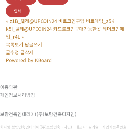
인쇄
«
z1B_텔레@UPCOIN24 비트코인구입 비트매입_z5K
k5I_텔레@UPCOIN24 카드로코인구매가능한곳 테더코인매
입_r4L
»
목록보기
답글쓰기
글수정
글삭제
Powered by KBoard
이용약관
개인정보처리방침
보람건축인테리어((주)보람건축디자인)
회사명:보람건축인테리어((주)보람건축디자인) 대표자: 김귀술
사업자등록번호: