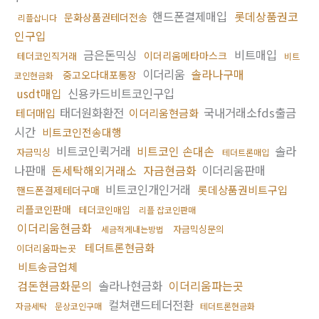
핸드폰결제매입
롯데상품권코
문화상품권테더전송
리플삽니다
인구입
금은돈믹싱
비트매입
이더리움메타마스크
테더코인직거래
비트
이더리움
솔라나구매
중고오다대포통장
코인현금화
usdt매입
신용카드비트코인구입
태더원화환전
국내거래소fds출금
테더매입
이더리움현금화
시간
비트코인전송대행
비트코인퀵거래
비트코인 손대손
솔라
자금믹싱
테더트론매입
나판매
돈세탁해외거래소
자금현금화
이더리움판매
비트코인개인거래
롯데상품권비트구입
핸드폰결제테더구매
리플코인판매
테더코인매입
리플 잡코인판매
이더리움현금화
자금믹싱문의
세금적게내는방법
테더트론현금화
이더리움파는곳
비트송금업체
검돈현금화문의
솔라나현금화
이더리움파는곳
컬쳐랜드테더전환
자금세탁
문상코인구매
테더트론현금화