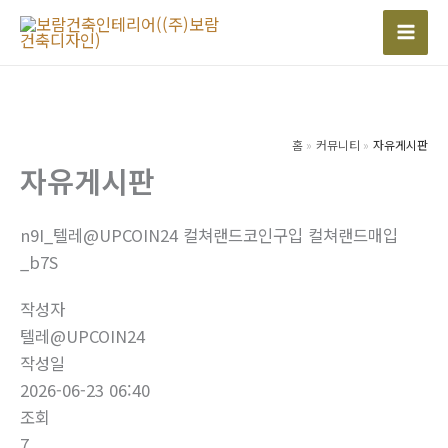
콘
텐
Mai
츠
Men
로
건
너
홈
커뮤니티
자유게시판
자유게시판
뛰
기
n9I_텔레@UPCOIN24 컬쳐랜드코인구입 컬쳐랜드매입
_b7S
작성자
텔레@UPCOIN24
작성일
2026-06-23 06:40
조회
7