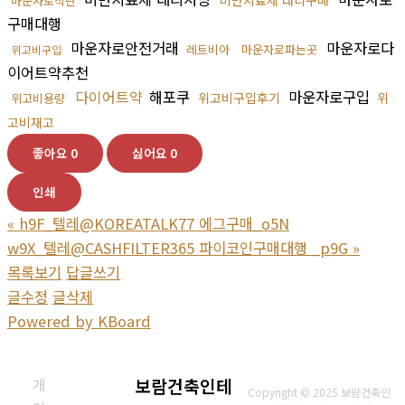
마운자로식단
구매대행
마운자로안전거래
마운자로다
레트비아
마운자로파는곳
위고비구입
이어트약추천
다이어트약
해포쿠
마운자로구입
위고비구입후기
위
위고비용량
고비재고
좋아요
0
싫어요
0
인쇄
«
h9F_텔레@KOREATALK77 에그구매_o5N
w9X_텔레@CASHFILTER365 파이코인구매대행 _p9G
»
목록보기
답글쓰기
글수정
글삭제
Powered by KBoard
개
보람건축인테
Copyright © 2025 보람건축인