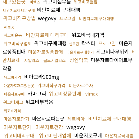
재고있는곳
위고비심부름
위고비고혈압
비맥스
비만치료제 구매대행
비만치료제 대리구매
위고비직구방법
wegovy
프로코밀
비만치료제 구매대행
vinix
비만치료제 대리구매
위고비국내가격
위고비운동
위고비구매대행
칵스타
마운자
프로코밀
위고비직구업체
센트립
로정품판매
위고비나무위키
마운자로정품판매
비
마운자로구매후기
성인약국
마운자로다이어트부
만치료제
시알리스
골드시알리스
작용
비아그라100mg
위고비가격
위고비직구가격
마운자로주사
마운자로재고있는곳
카마그라
위고비정품판매
vimax
마운자로구매
위고비부작용
위고비재고
위고비가격
마운자로파는곳
비만치료제 구매대행
마운자로단가
레트비아
마운자로단가
마운자로건강
wegovy
위고비판매업체
마운자로구매
위고비대리구매
마운자로국내출