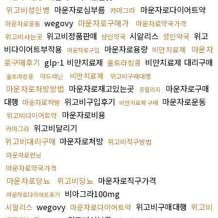
위고비성인병
마운자로심부름
마운자로다이어트약
카마그라
wegovy
마운자로구매가
마운자로약국가격
마운자로운동
위고비정품판매
시알리스
위고
성인약국
위고비사는곳
성인약국
비다이어트부작용
마운자로용량
마운자
비만치료제
마운자로구입
로구매후기
glp-1 비만치료제
비만치료제 대리구매
울트라킹콩
비만치료제
아드레닌
위고비구매대행
울트라킹콩
마운자로처방방법
마운자로재고있는곳
마운자로구매
프릴리지
대행
위고비구입후기
마운자로운동
마운자로처방
비만치료제 구매
마운자로비용
위고비다이어트약
위고비달리기
카마그라
위고비대리구매
마운자로처방
위고비직구방법
마운자로런닝
마운자로약국가격
마운자로당뇨
위고비당뇨
마운자로직구가격
비아그라100mg
마운자로다이어트후기
wegovy
위고비구매대행
위고비
시알리스
마운자로다이어트약