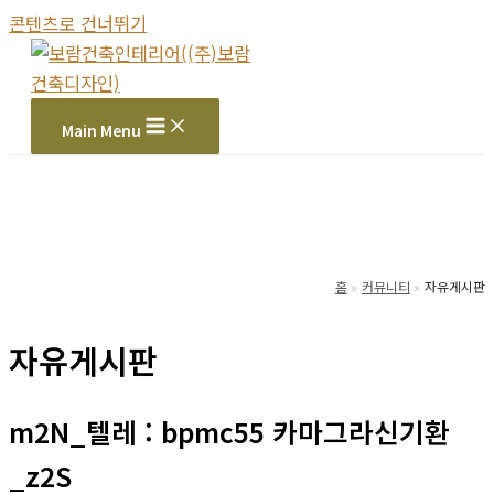
콘텐츠로 건너뛰기
Main Menu
홈
커뮤니티
자유게시판
자유게시판
m2N_텔레 : bpmc55 카마그라신기환
_z2S