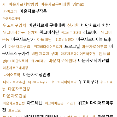
vimax
마운자로처방방법
마운자로구매대행
시
마운자로부작용
카마그라
마운자로처방
위고비구입처
비만치료제 구매대행
신기환
비만치료제 처방
위고비식단
레트비아
위고비사는곳
위고비
신기환
위고비구매대행
마운자로단가
마운자로다이어트후
운동
아드레닌
위고비삭센다
기
프로코밀
마
마운자로구입
마운자로심부름
위고비다이어트후기
운자로직구가격
센트립
비만치료제 구매
마운자로다이어트약추천
마운자로삭센다
마운자로식이요법
glp-1 비만치료제
위고비직구
마운자로구매대행
마운자로성인병
다이어트약
위고비구매
다이어트약추천
위고비다이어트약
위고비효
위고비나무위키
마운자로건강
능
마운자로런닝
아드레닌
위고비다이어트약추
마운자로성인병
위고비파는곳
칵스타
천
프로코밀
비만치료제 대리처방
마운자로
비만치료제 대리구매