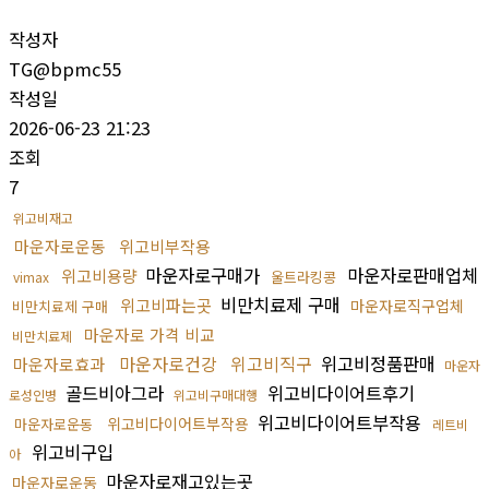
작성자
TG@bpmc55
작성일
2026-06-23 21:23
조회
7
위고비재고
마운자로운동
위고비부작용
마운자로구매가
마운자로판매업체
위고비용량
울트라킹콩
vimax
비만치료제 구매
위고비파는곳
마운자로직구업체
비만치료제 구매
마운자로 가격 비교
비만치료제
마운자로건강
위고비직구
위고비정품판매
마운자로효과
마운자
골드비아그라
위고비다이어트후기
로성인병
위고비구매대행
위고비다이어트부작용
위고비다이어트부작용
마운자로운동
레트비
위고비구입
아
마운자로재고있는곳
마운자로운동