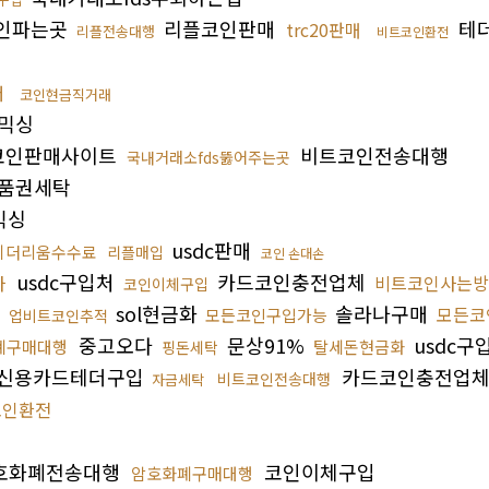
인파는곳
리플코인판매
테
trc20판매
리플전송대행
비트코인환전
저
코인현금직거래
믹싱
코인판매사이트
비트코인전송대행
국내거래소fds뚫어주는곳
품권세탁
믹싱
usdc판매
이더리움수수료
리플매입
코인 손대손
usdc구입처
카드코인충전업체
사
비트코인사는방
코인이체구입
래
sol현금화
솔라나구매
모든코
모든코인구입가능
업비트코인추적
중고오다
문상91%
usdc구
폐구매대행
탈세돈현금화
핑돈세탁
신용카드테더구입
카드코인충전업
비트코인전송대행
자금세탁
코인환전
호화폐전송대행
코인이체구입
암호화폐구매대행