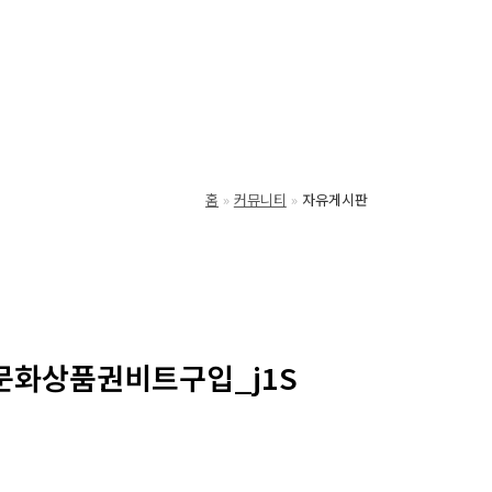
홈
커뮤니티
자유게시판
 문화상품권비트구입_j1S