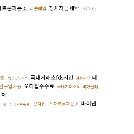
더트론파는곳
정치자금세탁
리플매입
trc20사는
국내거래소fds시간
테
법
검돈세탁
빗썸코인추적
오다집수수료
인구입가능
국내거래소fds막혔을때
입처
체
바이낸
오다집
테더트론파는곳
돈믹싱최저수수료