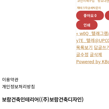
코인이체구입
핑오다
재테크자금세탁문의
좋아요
0
인쇄
«
w0Q_텔래그램@
y7E_텔레@UPC
목록보기
답글쓰
글수정
글삭제
Powered by KB
이용약관
개인정보처리방침
보람건축인테리어((주)보람건축디자인)