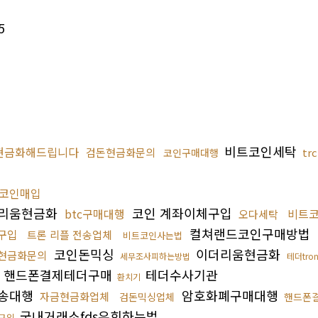
5
비트코인세탁
현금화해드립니다
검돈현금화문의
tr
코인구매대행
코인매입
리움현금화
코인 계좌이체구입
btc구매대행
비트
오다세탁
컬쳐랜드코인구매방법
화구입
트론 리플 전송업체
비트코인사는법
코인돈믹싱
이더리움현금화
현금화문의
세무조사피하는방법
테더tro
핸드폰결제테더구매
테더수사기관
환치기
송대행
암호화폐구매대행
자금현금화업체
검돈믹싱업체
핸드폰
국내거래소fds우회하는법
n구입