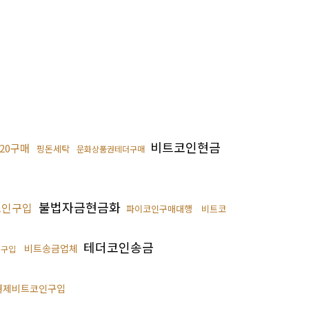
비트코인현금
c20구매
핑돈세탁
문화상품권테더구매
불법자금현금화
코인구입
파이코인구매대행
비트코
테더코인송금
비트송금업체
n구입
결제비트코인구입