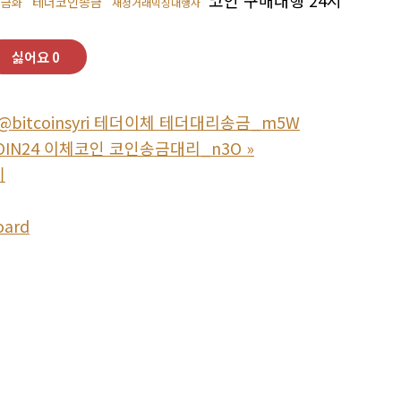
코인 구매대행 24시
테더코인송금
현금화
재정거래믹싱대행사
싫어요
0
bitcoinsyri 테더이체 테더대리송금_m5W
OIN24 이체코인 코인송금대리_n3O
»
기
oard