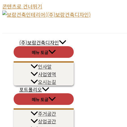
콘텐츠로 건너뛰기
(주)보람건축디자인
메뉴 토글
인사말
사업영역
오시는길
포트폴리오
메뉴 토글
주거공간
상업공간