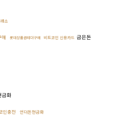
거래소
금은돈
구매
비트코인 신용카드
롯데상품권테더구매
현금화
코인충전
언더돈현금화