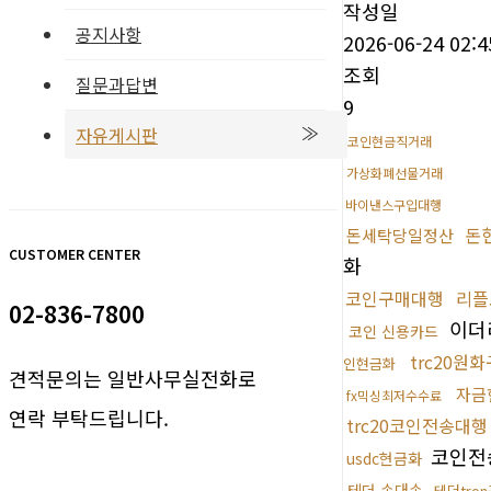
작성일
공지사항
2026-06-24 02:4
조회
질문과답변
9
자유게시판
코인현금직거래
가상화폐선물거래
바이낸스구입대행
돈
돈세탁당일정산
CUSTOMER CENTER
화
코인구매대행
리플
02-836-7800
이더
코인 신용카드
trc20원
인현금화
견적문의는 일반사무실전화로
자금
fx믹싱최저수수료
연락 부탁드립니다.
trc20코인전송대행
코인전
usdc현금화
테더 손대손
테더tro