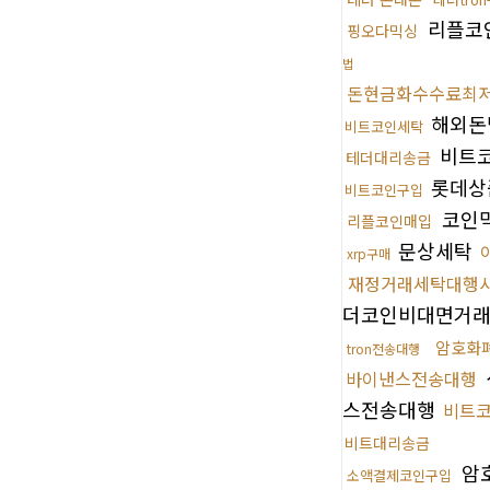
리플코
핑오다믹싱
법
돈현금화수수료최
해외돈
비트코인세탁
비트
테더대리송금
롯데상
비트코인구입
코인
리플코인매입
문상세탁
xrp구매
재정거래세탁대행
더코인비대면거
암호화
tron전송대행
바이낸스전송대행
스전송대행
비트
비트대리송금
암
소액결제코인구입