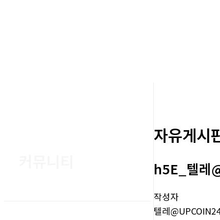
자유게시
커뮤니티
h5E_텔레
작성자
텔레@UPCOIN2