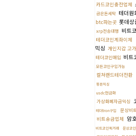
카드코인충전업체
테더원
금은돈세탁
롯데상
btc파는곳
비트
xrp전송대행
테더코인계좌이체
믹싱
개인지갑 고
비트
테더코인매입
모든코인구입가능
컬쳐랜드테더전환
핑돈믹싱
usdc현금화
가상화폐자금믹싱
문상비
테더tron구입
암
비트송금업체
비트코인퀵거래
문상코인