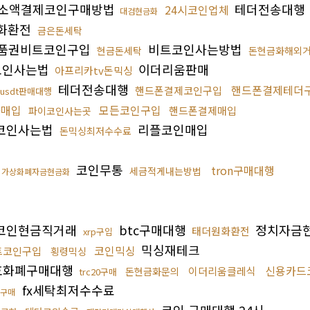
소액결제코인구매방법
테더전송대행
24시코인업체
대검현금화
화환전
금은돈세탁
품권비트코인구입
비트코인사는방법
현금돈세탁
돈현금화해외
코인사는법
이더리움판매
아프리카tv돈믹싱
테더전송대행
핸드폰결제테더
핸드폰결제코인구입
usdt판매대행
가매입
모든코인구입
핸드폰결제매입
파이코인사는곳
코인사는법
리플코인매입
돈믹싱최저수수료
코인무통
tron구매대행
세금적게내는방법
가상화폐자금현금화
코인현금직거래
btc구매대행
정치자금
태더원화환전
xrp구입
믹싱재테크
코인믹싱
트코인구입
횡령믹싱
호화폐구매대행
신용카드
이더리움클레식
돈현금화문의
trc20구매
fx세탁최저수수료
구매