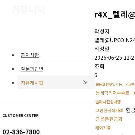
커뮤니티
r4X_텔레@
작성자
텔레@UPCOIN2
작성일
공지사항
2026-06-25 12:2
조회
질문과답변
6
자유게시판
모든코인구입가능
xrp판
돈세탁최저수수료
솔라나전송대행
현
코인현금직거래
CUSTOMER CENTER
금은돈현금화
해외자금
02-836-7800