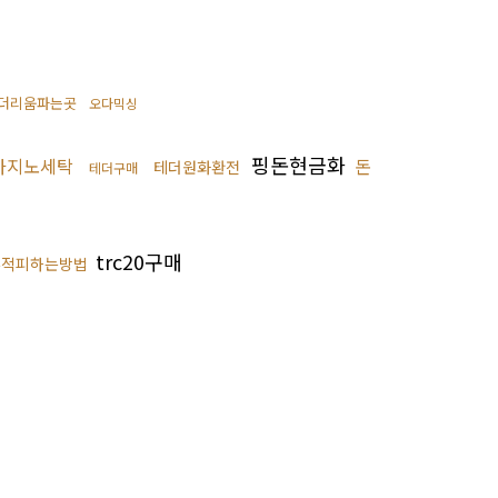
더리움파는곳
오다믹싱
핑돈현금화
카지노세탁
돈
테더원화환전
테더구매
trc20구매
추적피하는방법