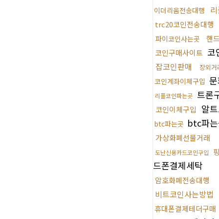
리
이더리움전송대행
trc20코인전송대행
핸
파이코인사는곳
코인
코인구매사이트
잡코인판매
장외거
문
코인계좌이체구입
트론
리플코인파는곳
알트
코인이체구입
btc파
btc파는곳
가상화폐선물거래
도난신용카드코인구입
드폰결제세탁
암호화폐전송대행
비트코인사는방법
휴대폰결제테더구매