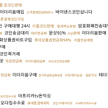
플 잡코인판매
이더리움매입
바이낸스코인삽니다
소액결제현금화85%
드폰결제코인구입
 구매대행 24시
암호화폐전송대
리플코인판매
탈세하는방법
코인송금대리
문상91%
이더리움판매
xrp판매
테더현금화
래
화상품권비트구입
롯데상품권현금화94%
리플전송대행
구매
코인퀵거래
는곳
자금현금화
이더리움현금화
비트코인전송대행
이더리움구매
테더
핑현금화
비트대리송금
검돈믹싱
정치자금현금화방법
아프리카tv돈믹싱
오다집수수료
오다집수수료
휴대폰결제세탁
코인구매사이트
fx세탁최저수수료