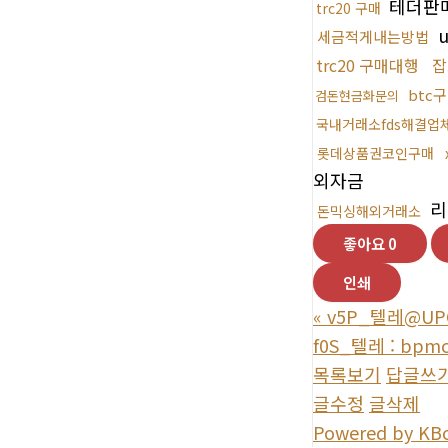
테더판
trc20 구매
u
세금적게내는방법
trc20 구매대행
잡
btc
검돈현금화문의
국내거래소fds해결업
롯데상품권코인구매
외자금
리
돈믹싱해외거래소
좋아요
0
인쇄
«
v5P_텔레@UP
f0S_텔레 : b
목록보기
답글쓰
글수정
글삭제
Powered by KB