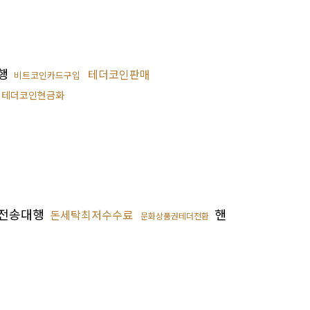
행
테더코인판매
비트코인카드구입
테더코인현금화
전송대행
핸
돈세탁최저수수료
문화상품권테더전환