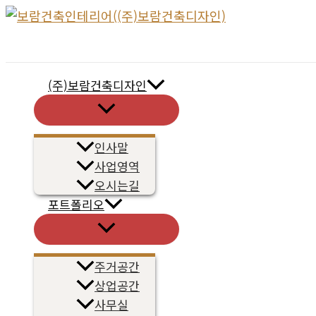
콘
텐
츠
로
(주)보람건축디자인
건
메
너
뉴
토
뛰
글
인사말
기
사업영역
오시는길
포트폴리오
메
뉴
토
글
주거공간
상업공간
사무실