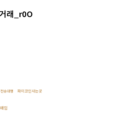
거래_r0O
파이코인사는곳
 전송대행
 매입