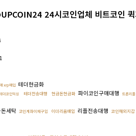
UPCOIN24 24시코인업체 비트코인 퀵
4
1
테더현금화
매 xrp매입
파이코인구매대행
테더전송대행
현금돈현금화
테더코인믹싱
트론리플
금돈세탁
리플전송대행
이더리움매입
코인해외지갑
코인계좌이체구입