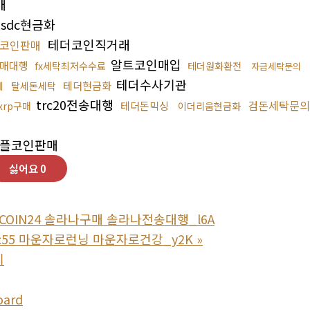
매
sdc현금화
테더코인직거래
코인판매
알트코인매입
구매대행
fx세탁최저수수료
테더원화환전
자금세탁문의
테더수사기관
테더현금화
체
탈세돈세탁
trc20전송대행
검돈세탁문의
테더돈믹싱
xrp구매
이더리움현금화
플코인판매
싫어요
0
COIN24 솔라나구매 솔라나전송대행_l6A
pmc55 마운자로런닝 마운자로건강_y2K
»
기
oard