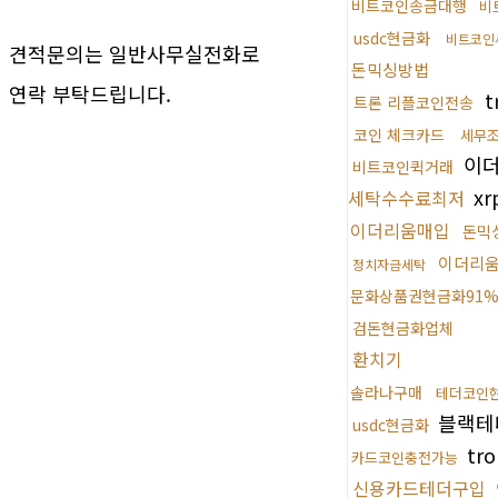
비트코인송금대행
비
usdc현금화
비트코인
견적문의는 일반사무실전화로
돈믹싱방법
연락 부탁드립니다.
t
트론 리플코인전송
코인 체크카드
세무
이
비트코인퀵거래
x
세탁수수료최저
이더리움매입
돈믹
이더리
정치자금세탁
문화상품권현금화91
검돈현금화업체
환치기
솔라나구매
테더코인
블랙테
usdc현금화
tr
카드코인충전가능
신용카드테더구입