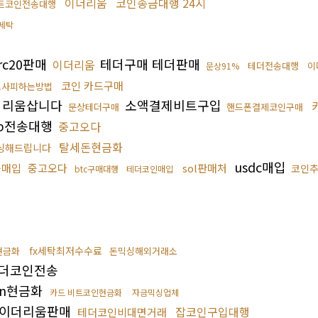
이더리움
코인송금대행 24시
트코인전송대행
세탁
rc20판매
테더구매 테더판매
이더리움
테더전송대행
이
문상91%
코인 카드구매
조사피하는방법
더리움삽니다
소액결제비트구입
문상테더구매
핸드폰결제코인구매
rp전송대행
중고오다
탈세돈현금화
싱해드립니다
usdc매입
움매입
중고오다
sol판매처
코인
btc구매대행
테더코인매입
%
fx세탁최저수수료
현금화
돈믹싱해외거래소
더코인전송
on현금화
카드 비트코인현금화
자금믹싱업체
이더리움판매
잡코인구입대행
테더코인비대면거래