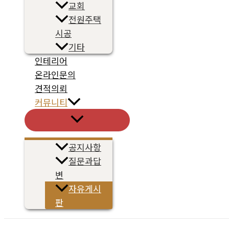
교회
전원주택
시공
기타
인테리어
온라인문의
견적의뢰
커뮤니티
메
뉴
토
글
공지사항
질문과답
변
자유게시
판