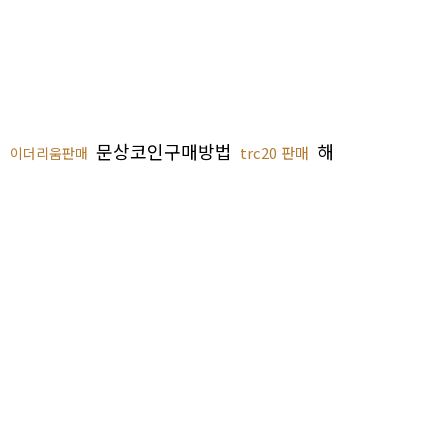
문상코인구매방법
해
trc20 판매
이더리움판매