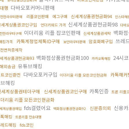
다바오포커머니판매
매대행
신세계상품권현금화94
리플코인판매
에그구매
전한라우터판매
인스타해
신세계상품권현금화98
신세계상품권코인구입
언더키워드 가격
다바
이더리움 리플 잡코인판매
백화점
신세계상품권세탁
전한라우터구매
쓰레
카톡계정업체톡ID구매
암호화폐구입
해킹가격
보안라우터판매
전면허증제작
백화점상품권현금화100
24시
세계상품권현금화93
카카오톡해킹
유튜브해킹
해외송금
다바오포커구입
카톡해커
비트코인환전
이더리움 리플 모든코인현금화
튜브해킹
카톡인증
신세계상품권테더구매
신세계상품권코인구매
트론 리플
더리움 리플 모든코인현금화
fds걸렸어요
신용카
신분증의뢰
세계상품권매입
백화점상품권현금화92
카톡해킹
트론리플 전송대행
쓰레드해킹
fds코인