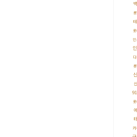
롯
테
롯
인
다
롯
91
롯
카