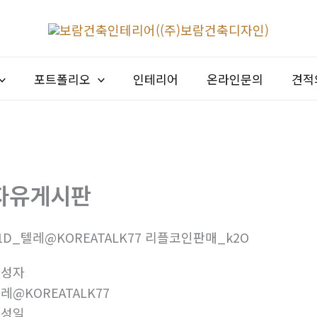
포트폴리오
인테리어
온라인문의
견적
자유게시판
1D_텔레@KOREATALK77 리플코인판매_k2O
작성자
레@KOREATALK77
작성일