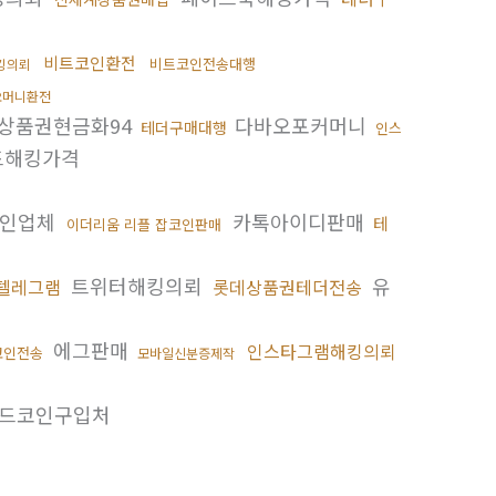
비트코인환전
비트코인전송대행
킹의뢰
오머니환전
상품권현금화94
다바오포커머니
테더구매대행
인스
드해킹가격
코인업체
카톡아이디판매
테
이더리움 리플 잡코인판매
트위터해킹의뢰
유
텔레그램
롯데상품권테더전송
에그판매
인스타그램해킹의뢰
코인전송
모바일신분증제작
드코인구입처