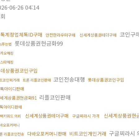
026-06-26 04:14
조회
코인구
톡계정업체톡ID구매
안전한라우터구매
신세계상품권테더구매
롯데상품권현금화99
ds푸는법
카오해킹
스타해킹
롯데상품권코인구입
코인전송대행
롯데상품권코인구입
트코인퀵거래
트론 리플코인판매
톡아이디판매
리플코인판매
세계상품권현금화91
톡아이디판매
신세계상품권현금
신세계상품권테더구매
구글찌라시 가격
랙키워드 의뢰
바오포커머니
구글찌라시 
비트코인개인거래
다바오포커머니판매
론 리플코인전송