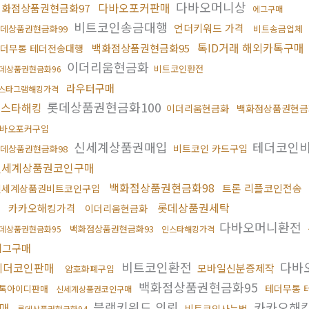
다바오머니상
다바오포커판매
백화점상품권현금화97
에그구매
비트코인송금대행
언더키워드 가격
데상품권현금화99
비트송금업체
톡ID거래 해외카톡구매
백화점상품권현금화95
더무통 테더전송대행
이더리움현금화
비트코인환전
데상품권현금화96
라우터구매
스타그램해킹가격
롯데상품권현금화100
인스타해킹
이더리움현금화
백화점상품권현금
바오포커구입
신세계상품권매입
테더코인
비트코인 카드구입
데상품권현금화98
신세계상품권코인구매
백화점상품권현금화98
트론 리플코인전송
신세계상품권비트코인구입
롯데상품권세탁
카카오해킹가격
이더리움현금화
다바오머니환전
백화점상품권현금화93
데상품권현금화95
인스타해킹가격
에그구매
비트코인환전
다바
테더코인판매
모바일신분증제작
암호화폐구입
백화점상품권현금화95
테더무통 
톡아이디판매
신세계상품권코인구매
블랙키워드 의뢰
카카오해
구매
비트코인사는법
롯데상품권현금화94