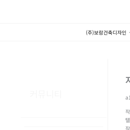
콘
텐
츠
로
(주)보람건축디자인
건
너
뛰
기
커뮤니티
a
텔