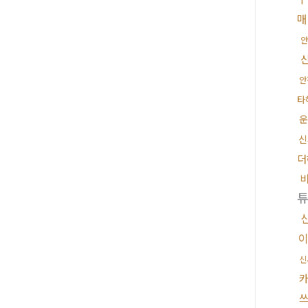
안
안
타
운
신
더
이
신