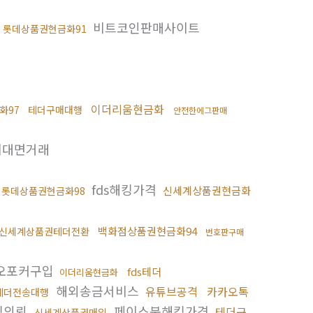
비트코인판매사이트
롯데상품권현금화91
이더리움현금화
화97
테더구매대행
안전한에그판매
비대면거래
fds해킹가격
신세계상품권현금화
롯데상품권현금화98
백화점상품권현금화94
신세계상품권테더전환
번호판구매
오포커구입
fds테더
이더리움현금화
해외송금서비스
유튜브공격
카카오톡
테더전송대행
킹의뢰
페이스북해킹가격
테더구
신세계상품권매입