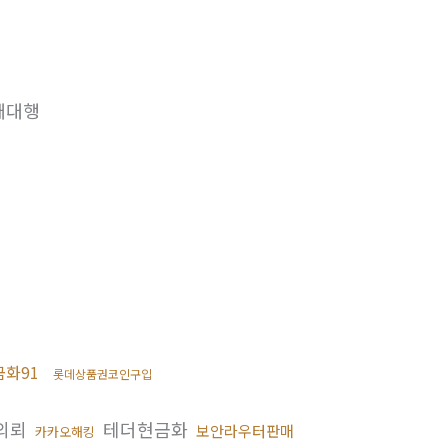
매대행
화91
롯데상품권코인구입
의뢰
테더현금화
보안라우터판매
카카오해킹