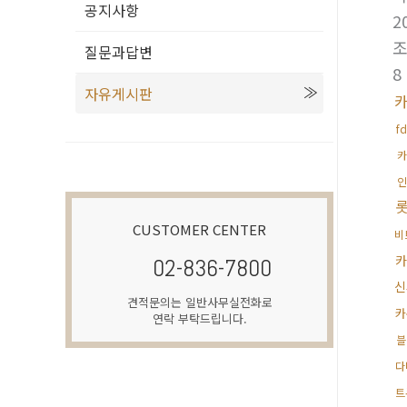
공지사항
2
질문과답변
8
자유게시판
카
f
카
인
CUSTOMER CENTER
비
카
02-836-7800
신
견적문의는 일반사무실전화로
카
연락 부탁드립니다.
블
다
트