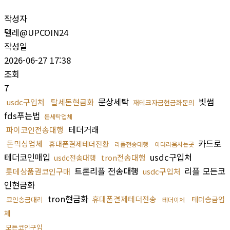
작성자
텔레@UPCOIN24
작성일
2026-06-27 17:38
조회
7
문상세탁
빗썸
usdc구입처
탈세돈현금화
재테크자금현금화문의
fds푸는법
돈세탁업체
테더거래
파이코인전송대행
카드로
돈믹싱업체
휴대폰결제테더전환
리플전송대행
이더리움사는곳
테더코인매입
usdc구입처
tron전송대행
usdc전송대행
트론리플 전송대행
리플 모든코
롯데상품권코인구매
usdc구입처
인현금화
tron현금화
휴대폰결제테더전송
테더송금업
코인송금대리
테더이체
체
모든코인구입