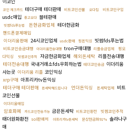
이코인
테더구매 테더판매
비트코인선물
비트코인구입
코인 체크카드
오다집
usdc매입
블테판매
중고오다
돈현금화업체
테더현금화
빗썸fds푸는법
핸드폰결제매입
24시코인업체
빗썸fds푸는법
이더리움판매
usdc판매
핑돈믹싱
tron구매대행
비트코인송금대행
핑오
리플송금업체
이더리움전송대행
자금현금화업체
해외돈세탁
리플전송대행
다믹싱
빗썸코인추적
테더전송대행
국내거래소fds우회하는법
이더리움
테더코인송금
사는곳
코인믹싱
이더리움 리플
xrp구매
아프리카tv돈믹싱
테더구매 테더판매
언더돈믹싱
비트
돈세탁업체
돈세탁해드립니다
코인선물
이더리움매입
암호화폐
금은돈세탁
빗썸코인추적
비트코인환전
카드코인전송가능
태더원화환전
솔라나구
sol판매처
문상현금화91%
아프리카tv돈세탁
매