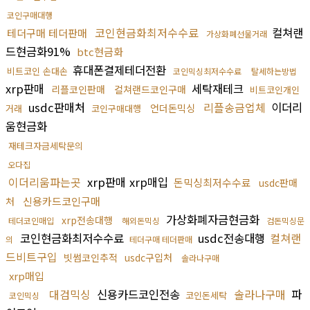
코인구매대행
코인현금화최저수수료
컬쳐랜
테더구매 테더판매
가상화폐선물거래
드현금화91%
btc현금화
휴대폰결제테더전환
비트코인 손대손
코인믹싱최저수수료
탈세하는방법
xrp판매
세탁재테크
리플코인판매
컬쳐랜드코인구매
비트코인개인
usdc판매처
리플송금업체
이더리
언더돈믹싱
거래
코인구매대행
움현금화
재테크자금세탁문의
오다집
이더리움파는곳
xrp판매 xrp매입
돈믹싱최저수수료
usdc판매
신용카드코인구매
처
가상화폐자금현금화
xrp전송대행
테더코인매입
해외돈믹싱
검돈믹싱문
코인현금화최저수수료
usdc전송대행
컬쳐랜
의
테더구매 테더판매
드비트구입
빗썸코인추적
usdc구입처
솔라나구매
xrp매입
대검믹싱
신용카드코인전송
솔라나구매
파
코인돈세탁
코인믹싱