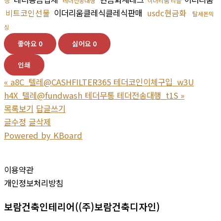
행
테더전송대행
이더리움 리플
비트코인선물
이더리움클레식클레식판매
usdc현금화
탈세돈믹
싱
좋아요
0
싫어요
0
인쇄
«
a8C_텔레@CASHFILTER365 테더코인이체구입_w3U
h4X_텔레@fundwash 테더무통 테더전송대행_t1S
»
목록보기
답글쓰기
글수정
글삭제
Powered by KBoard
이용약관
개인정보처리방침
보람건축인테리어((주)보람건축디자인)