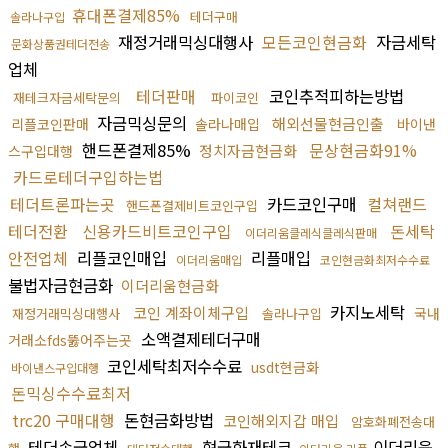
휴대폰결제85%
테더구매
솔라나구입
재정거래믹싱대행사
모든코인현금화
자금세탁
문화상품권테더전송
업체
테더판매
코인추적피하는방법
재테크자금세탁문의
파이코인
자금믹싱문의
해외선물현금인출
리플코인판매
솔라나매입
바이낸
핸드폰결제85%
문상현금화91%
정치자금현금화
스구입대행
카드로테더구입하는법
테더트론파는곳
카드코인구매
컬쳐랜드
핸드폰결제비트코인구입
테더전환
신용카드비트코인구입
돈세탁
이더리움클레식클레식판매
안전업체
리플코인매입
리플매입
이더리움매입
코인현금화최저수수료
불법자금현금화
이더리움현금화
카지노세탁
코인 계좌이체구입
국내
재정거래믹싱대행사
솔라나구입
소액결제테더구매
거래소fds뚫어주는곳
코인세탁최저수수료
usdt현금화
바이낸스구입대행
돈믹싱수수료최저
trc20 구매대행
돈현금화방법
코인해외지갑 매입
암호화폐전송대
테더송금업체
현금화재테크
이더리움