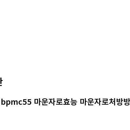
판
 : bpmc55 마운자로효능 마운자로처방