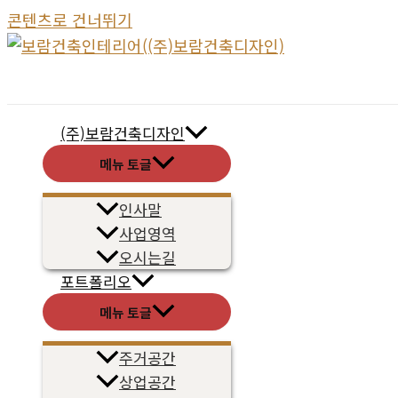
콘텐츠로 건너뛰기
(주)보람건축디자인
메뉴 토글
인사말
사업영역
오시는길
포트폴리오
메뉴 토글
주거공간
상업공간