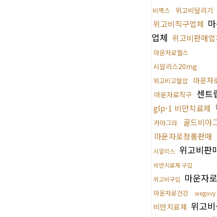
위고비달리기
비맥스
마
위고비직구업체
업체
위고비판매업
마운자로헬스
시알리스20mg
마운자
위고비고혈압
센트
마운자로직구
glp-1 비만치료제
골드비아
카마그라
마운자로정품판매
위고비판
시알리스
비만치료제 구입
마운자
위고비구입
마운자로건강
wegovy
위고비
비만치료제