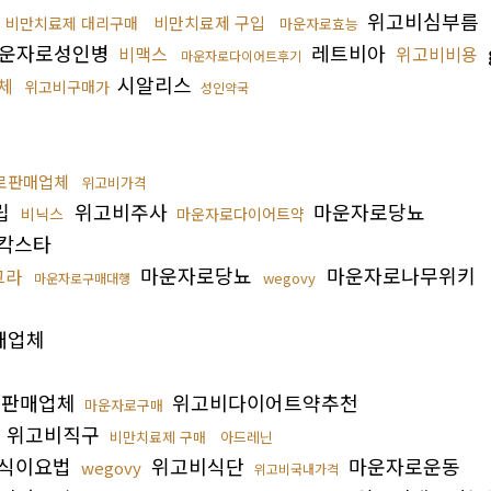
위고비심부름
비만치료제 구입
비만치료제 대리구매
마운자로효능
운자로성인병
레트비아
비맥스
위고비비용
마운자로다이어트후기
시알리스
체
위고비구매가
성인약국
로판매업체
위고비가격
립
위고비주사
마운자로당뇨
비닉스
마운자로다이어트약
칵스타
마운자로당뇨
마운자로나무위키
그라
wegovy
마운자로구매대행
매업체
로판매업체
위고비다이어트약추천
마운자로구매
위고비직구
비만치료제 구매
아드레닌
식이요법
위고비식단
마운자로운동
wegovy
위고비국내가격