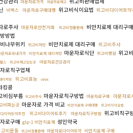
건강관리
위고비판매업체
마운자로가격
마운자로재고
닌
위고비식이요법
위고비다이어트약
비맥스
마운자로구매대행
자로주사
비만치료제 대리구
마운자로안전거래
위고비정품판매
방방법
비나무위키
비만치료제 대리구매
위고비주사
위고비처방
마운자로식단
위고비
위고비병원
마운자로국내가격
비만치료제 대리처방
마운자로건강관리
헬스
위고비재고있는곳
자로직구업체
위고비효능
vinix
대리처방
라킹콩
고비심부름
마운자로직구방법
마운자로
마운자로구매
위고비주사
마운자로 가격 비교
고비파는곳
비만치료제 구매대행
위고비식이요법
위고비직구
위고비다이어트후기
마운자로직구방법
로다이어트약추천
자로구매
성인약국
glp-1 비만치료제
위고비운동
비만치료제 구매
마운자로다이어트약
위고비정품판매