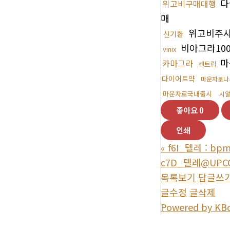
다
위고비구매대행
매
위고비주
신기환
비아그라10
vinix
마
카마그라
센트립
다이어트약
마운자로나
마운자로국내출시
시알
좋아요
0
인쇄
«
f6I_텔레 : 
c7D_텔레@UPC
목록보기
답글쓰
글수정
글삭제
Powered by KB