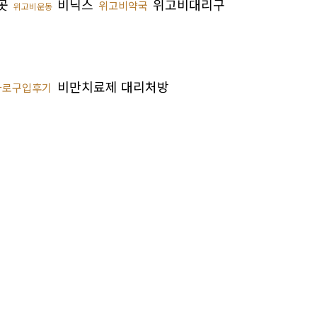
곳
비닉스
위고비대리구
위고비약국
위고비운동
비만치료제 대리처방
자로구입후기