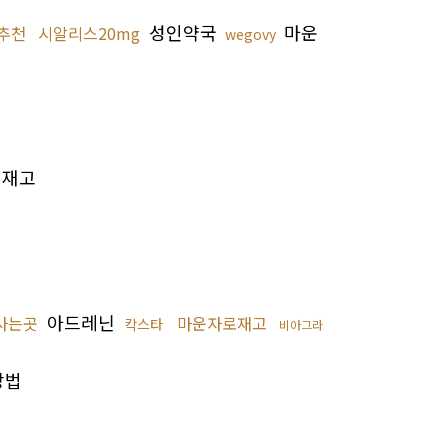
성인약국
마운
추천
시알리스20mg
wegovy
매
재고
아드레닌
사는곳
마운자로재고
칵스타
비아그라
방법