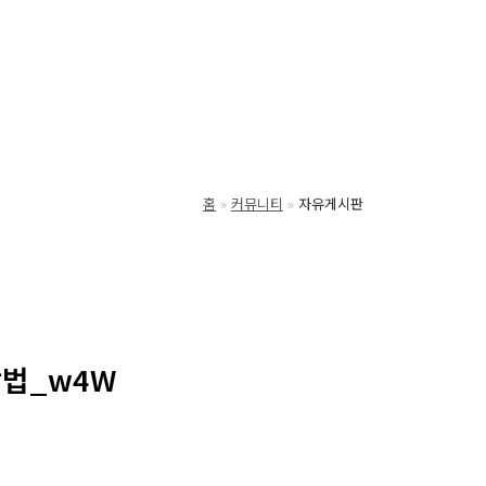
홈
커뮤니티
자유게시판
방법_w4W