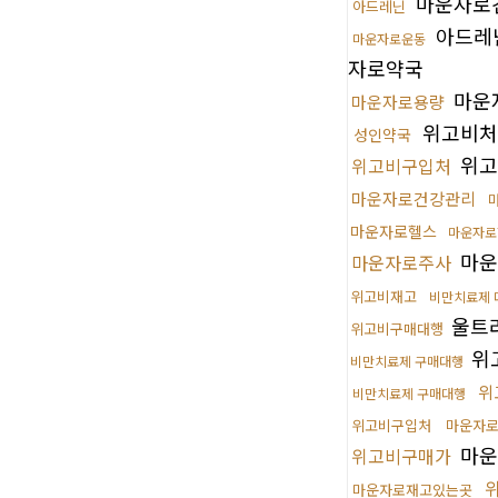
마운자로
아드레닌
아드레
마운자로운동
자로약국
마운
마운자로용량
위고비처
성인약국
위고
위고비구입처
마운자로건강관리
마운자로헬스
마운자로
마운
마운자로주사
위고비재고
비만치료제 
울트
위고비구매대행
위
비만치료제 구매대행
위
비만치료제 구매대행
위고비구입처
마운자
마운
위고비구매가
마운자로재고있는곳