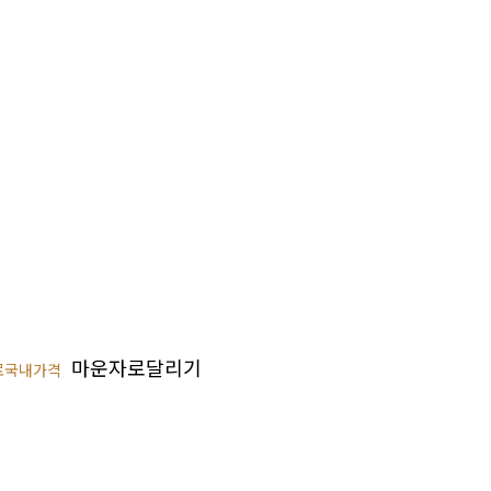
마운자로달리기
로국내가격