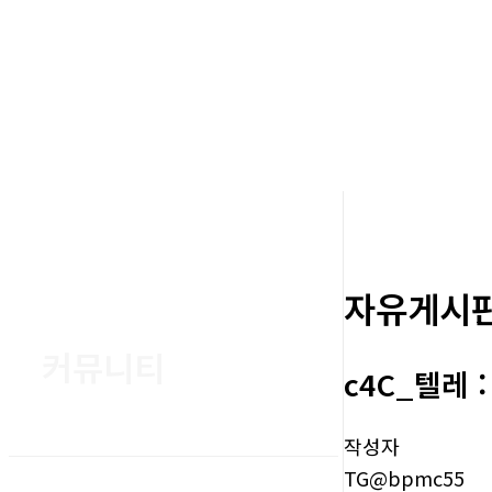
자유게시
커뮤니티
c4C_텔레
작성자
TG@bpmc55