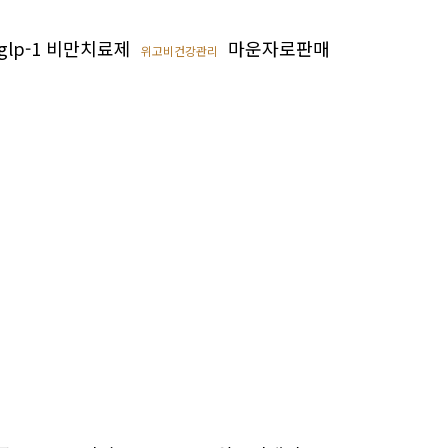
glp-1 비만치료제
마운자로판매
위고비건강관리