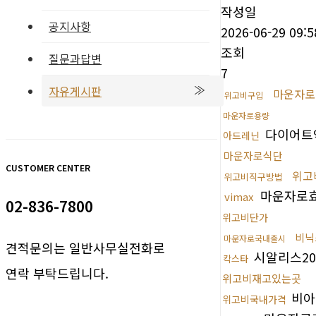
작성일
공지사항
2026-06-29 09:5
조회
질문과답변
7
자유게시판
마운자로
위고비구입
마운자로용량
다이어트
아드레닌
마운자로식단
CUSTOMER CENTER
위고
위고비직구방법
마운자로
vimax
02-836-7800
위고비단가
비닉
마운자로국내출시
견적문의는 일반사무실전화로
시알리스20
칵스타
연락 부탁드립니다.
위고비재고있는곳
비아
위고비국내가격