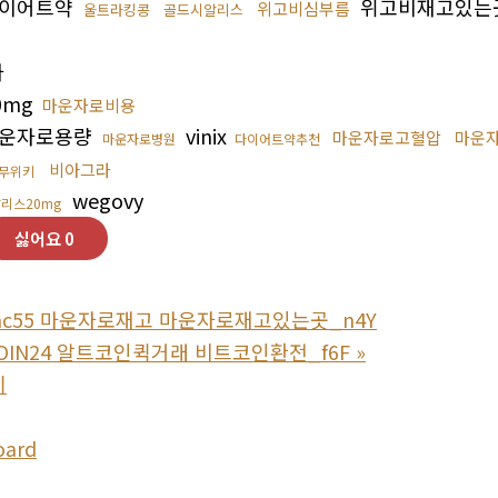
이어트약
위고비재고있는
위고비심부름
울트라킹콩
골드시알리스
사
0mg
마운자로비용
운자로용량
vinix
마운자로고혈압
마운
마운자로병원
다이어트약추천
비아그라
무위키
wegovy
리스20mg
싫어요
0
bpmc55 마운자로재고 마운자로재고있는곳_n4Y
OIN24 알트코인퀵거래 비트코인환전_f6F
»
기
oard