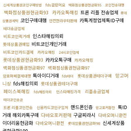
fds걸렸어요
신세계상품권코인구매방법
백화점상품권현금화95
코인전송대행
백화점상품권현금화93
카카오톡해킹
트론 리플 전송업체
롯데
코인구매대행
카톡계정업체톡ID구매
안전한라우터판매
상품권세탁
테더송금업체
인스타해킹의뢰
비트코인퀵거래
비트코인개인거래
롯데상품권매입
비트코인카드결제
카카오해킹
24시코인업체
롯데상품권현금화93
카카오톡구매
카카오해킹
백화점상품권현금화97
백화점상품권현금화97
톡아이디거래
망고머
롯데상품권테더구매
암호화폐결제대행
fds테더
니상
fds해킹의뢰
롯데상품권테더구매
페이스북해킹
리플송금업체
인스타해킹가격
fds해킹의뢰
테더코인송금
핸드폰인증
톡ID
트론 리플코인전송
신용카드코인구입처
망고포커환전
거래 해외카톡구매
다바오포커판매
구글찌라시
다바오머니환전
이더리움현금화
신세계상품
다바오머니환전
롯데상품권현금화98
권현금화100