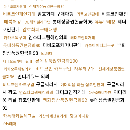
신세계상품권현금화94
다바오포커판매
암호화폐 구매대행
비트코인환전
비트코인개인거래
리플코인판매
페북해킹
롯데상품권현금화96
테더
유튜브해킹
DB해커텔레그램
코인판매
암호화폐구매대행
인스타그램해킹의뢰
카카오톡구매
테더코인직거래
다바오포커머니판매
백화
롯데상품권현금화90
카톡아이디파는곳
점상품권현금화98
fds테더
롯데상품권현금화100
다바오포커머니판매
비트코인 카드구입
라우터구매
신세계상품권현
카카오톡해킹의뢰
언더키워드 의뢰
금화96
구글찌라시
구글찌라
비트코인 카드구입
이더리움 리플 잡코인판매
시 광고
테더코인직거래
이더리
인스타그램해킹의뢰
다바오머니환전
움 리플 잡코인판매
백화점상품권현금화92
롯데상품권현금화
91
카톡해커텔레그램
망고머니상
가상화폐선물거래
fds테더