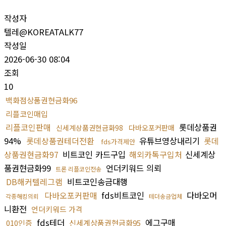
작성자
텔레@KOREATALK77
작성일
2026-06-30 08:04
조회
10
백화점상품권현금화96
리플코인매입
리플코인판매
롯데상품권
신세계상품권현금화98
다바오포커판매
94%
롯데상품권테더전환
유튜브영상내리기
롯데
fds가격제안
상품권현금화97
비트코인 카드구입
해외카톡구입처
신세계상
품권현금화99
언더키워드 의뢰
트론 리플코인전송
DB해커텔레그램
비트코인송금대행
다바오포커판매
fds비트코인
다바오머
각종해킹의뢰
테더송금업체
니환전
언더키워드 가격
fds테더
에그구매
010인증
신세계상품권현금화95