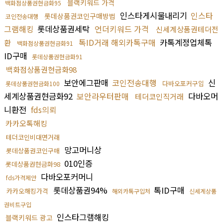
블랙키워드 가격
백화점상품권현금화95
인스타게시물내리기
인스타
롯데상품권코인구매방법
코인전송대행
그램해킹
롯데상품권세탁
언더키워드 가격
신세계상품권테더전
톡ID거래 해외카톡구매
카톡계정업체톡
환
백화점상품권현금화91
ID구매
롯데상품권현금화91
백화점상품권현금화98
보안에그판매
코인전송대행
신
다바오포커구입
롯데상품권현금화100
세계상품권현금화92
보안라우터판매
다바오머
테더코인직거래
니환전
fds의뢰
카카오톡해킹
테더코인비대면거래
망고머니상
롯데상품권코인구매
010인증
롯데상품권현금화98
다바오포커머니
fds가격제안
롯데상품권94%
톡ID구매
카카오해킹가격
해외카톡구입처
신세계상품
권비트구입
인스타그램해킹
블랙키워드 광고