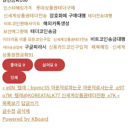
롯데상품권테더구매
인스타해킹가격
신세계상품권테더전송
암호화폐 구매대행
테더전송대행
해외카톡생성
비트코인판매사이트
테더코인송금
보안에그판매
비트코인송금대행
이더리움 리플 모든코인구입
신세계상품권테더전송
구글찌라시
신용카드코인구입처
페북해킹
신세계
테더송금업체
상품권현금화91
좋아요
0
싫어요
0
인쇄
«
e0N_텔레 : bpmc55 마운자로파는곳 마운자로사는곳_q9T
o7M_텔레@KOREATALK77 신세계상품권테더전환_x7K
»
목록보기
답글쓰기
글수정
글삭제
Powered by KBoard