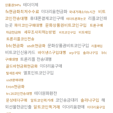
테더이체
상품권94%
fx현금화최저수수료
이더리움현금화
비트
국내거래소fds시간
코인전송대행
휴대폰결제코인구매
리플코인파
테더트론파는곳
는곳
문화상품권비트코인구입
파이코인구매대행
트론구매
세무조사피하는방법
자금현금화
비트매입
비트코인구입
트론리플코인전송
btc현금화
문화상품권비트코인구입
usdt현금화
리플매입
비트코인신용카드
바이낸스구입대행
btc
xrp구입
솔라나구입
트론리플 전송대행
구매대행
이더리움구매
골드바현금화현금화
엘포인트코인구입
탈세돈세탁
usdt판매대행
tron현금화
테더원화환전
trc20코인전송대행
코인송금대리
솔라나구입
해
문상테더구매
알트코인퀵거래
외선물현금인출
알트코인퀵거래
이더리움판매
이더리움구입