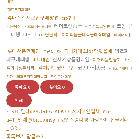
대행
핸드폰결제매입
휴대폰결제코인구매방법
xrp구매
테더코인송금
코인 구
트론리플코인판매
검돈믹싱
암호화폐전송대행
매대행 24시
tron현금화
이더리움클레식클레식매입
테더대리송
금
롯데상품권매입
국내거래소fds막혔을때
암호화
트론삽니다
폐구매대행
신세계상품권매입
비트매입
이더리움현금화
아
컬쳐랜드코인구입
코인대리송금
프리카tv돈세탁
휴대폰결제테더
전환
테더코인판매합니다
코인구매대행
좋아요
0
싫어요
0
인쇄
«
j9H_텔레@KOREATALK77 24시코인업체_d5F
a4T_텔래@bitcoinsyri 코인전송대행 가상화폐 선물거래
_r3R
»
목록보기
답글쓰기