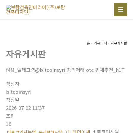
콘
텐
Mai
츠
Men
로
건
너
홈
커뮤니티
자유게시판
자유게시판
뛰
기
f4M_텔래그램@bitcoinsyri 장외거래 otc 업체추천_h1T
작성자
bitcoinsyri
작성일
2026-07-02 11:37
조회
16
테더이체
비트코인선물
비트코인사는법
돈세탁해드립니다