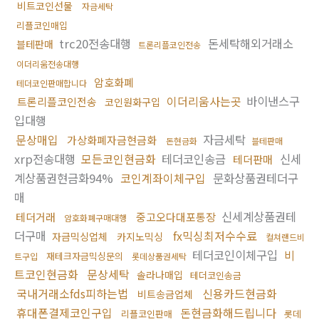
비트코인선물
자금세탁
리플코인매입
trc20전송대행
돈세탁해외거래소
블테판매
트론리플코인전송
이더리움전송대행
암호화폐
테더코인판매합니다
이더리움사는곳
바이낸스구
트론리플코인전송
코인원화구입
입대행
문상매입
자금세탁
가상화폐자금현금화
돈현금화
블테판매
xrp전송대행
모든코인현금화
테더코인송금
신세
테더판매
계상품권현금화94%
코인계좌이체구입
문화상품권테더구
매
신세계상품권테
테더거래
중고오다대포통장
암호화폐구매대행
더구매
fx믹싱최저수수료
자금믹싱업체
카지노믹싱
컬쳐랜드비
테더코인이체구입
비
재테크자금믹싱문의
트구입
롯데상품권세탁
트코인현금화
문상세탁
솔라나매입
테더코인송금
국내거래소fds피하는법
신용카드현금화
비트송금업체
휴대폰결제코인구입
돈현금화해드립니다
리플코인판매
롯데