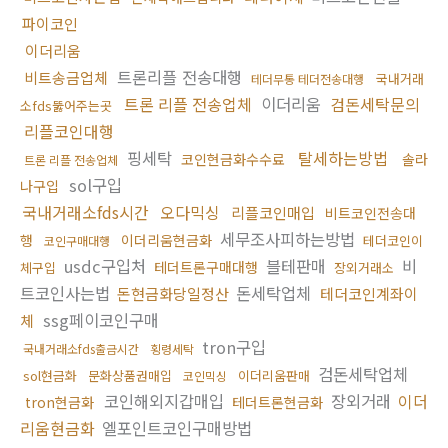
파이코인
이더리움
트론리플 전송대행
비트송금업체
국내거래
테더무통 테더전송대행
트론 리플 전송업체
이더리움
검돈세탁문의
소fds뚫어주는곳
리플코인대행
핑세탁
탈세하는방법
코인현금화수수료
솔라
트론 리플 전송업체
sol구입
나구입
국내거래소fds시간
오다믹싱
리플코인매입
비트코인전송대
세무조사피하는방법
행
이더리움현금화
테더코인이
코인구매대행
usdc구입처
블테판매
비
테더트론구매대행
체구입
장외거래소
트코인사는법
돈세탁업체
돈현금화당일정산
테더코인계좌이
ssg페이코인구매
체
tron구입
국내거래소fds출금시간
횡령세탁
검돈세탁업체
sol현금화
문화상품권매입
이더리움판매
코인믹싱
코인해외지갑매입
장외거래
이더
tron현금화
테더트론현금화
리움현금화
엘포인트코인구매방법