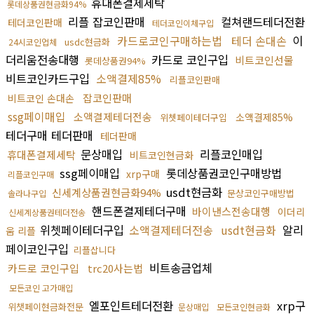
휴대폰결제세탁
롯데상품권현금화94%
리플 잡코인판매
컬쳐랜드테더전환
테더코인판매
테더코인이체구입
카드로코인구매하는법
테더 손대손
이
usdc현금화
24시코인업체
더리움전송대행
카드로 코인구입
비트코인선물
롯데상품권94%
비트코인카드구입
소액결제85%
리플코인판매
잡코인판매
비트코인 손대손
ssg페이매입
소액결제테더전송
소액결제85%
위쳇페이테더구입
테더구매 테더판매
테더판매
문상매입
리플코인매입
휴대폰결제세탁
비트코인현금화
ssg페이매입
롯데상품권코인구매방법
xrp구매
리플코인구매
usdt현금화
신세계상품권현금화94%
문상코인구매방법
솔라나구입
핸드폰결제테더구매
바이낸스전송대행
이더리
신세계상품권테더전송
위쳇페이테더구입
소액결제테더전송
usdt현금화
알리
움 리플
페이코인구입
리플삽니다
비트송금업체
카드로 코인구입
trc20사는법
모든코인 고가매입
엘포인트테더전환
xrp구
위챗페이현금화전문
문상매입
모든코인현금화