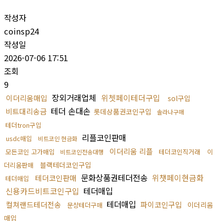
작성자
coinsp24
작성일
2026-07-06 17:51
조회
9
장외거래업체
위쳇페이테더구입
이더리움매입
sol구입
테더 손대손
비트대리송금
롯데상품권코인구입
솔라나구매
테더tron구입
리플코인판매
usdc매입
비트코인 현금화
이더리움 리플
모든코인 고가매입
테더코인직거래
이
비트코인전송대행
블랙테더코인구입
더리움판매
문화상품권테더전송
위챗페이현금화
테더코인판매
테더매입
신용카드비트코인구입
테더매입
테더매입
컬쳐랜드테더전송
파이코인구입
이더리움
문상테더구매
매입