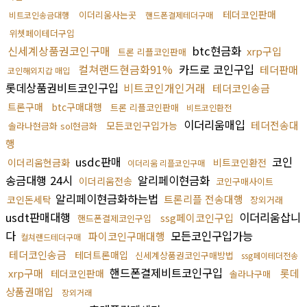
테더코인판매
이더리움사는곳
비트코인송금대행
핸드폰결제테더구매
위쳇페이테더구입
신세계상품권코인구매
btc현금화
xrp구입
트론 리플코인판매
컬쳐랜드현금화91%
카드로 코인구입
테더판매
코인해외지갑 매입
롯데상품권비트코인구입
비트코인개인거래
테더코인송금
트론구매
btc구매대행
트론 리플코인판매
비트코인환전
이더리움매입
테더전송대
모든코인구입가능
솔라나현금화 sol현금화
행
usdc판매
코인
이더리움현금화
비트코인환전
이더리움 리플코인구매
송금대행 24시
알리페이현금화
이더리움전송
코인구매사이트
알리페이현금화하는법
트론리플 전송대행
코인돈세탁
장외거래
usdt판매대행
이더리움삽니
ssg페이코인구입
핸드폰결제코인구입
다
모든코인구입가능
파이코인구매대행
컬쳐랜드테더구매
테더코인송금
테더트론매입
신세계상품권코인구매방법
ssg페이테더전송
핸드폰결제비트코인구입
xrp구매
롯데
테더코인판매
솔라나구매
상품권매입
장외거래