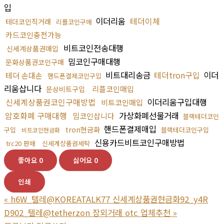
입
이더리움
테더이체
테더코인직거래
리플코인구매
카드코인충전가능
비트코인전송대행
신세계상품권매입
밈코인구매대행
문화상품권코인구매
비트대리송금
테더tron구입
이더
테더 손대손
핸드폰결제코인구입
리움삽니다
리플코인매입
문상비트구입
신세계상품권코인구매방법
이더리움구입대행
비트코인매입
암호화폐 구매대행
가상화폐선물거래
밈코인삽니다
블랙테더코인
핸드폰결제매입
tron현금화
구입
블랙테더코인구입
비트코인현금화
신용카드비트코인구매방법
trc20 판매
신세계상품권세탁
좋아요
0
싫어요
0
인쇄
«
h6W_텔레@KOREATALK77 신세계상품권현금화92_y4R
D902_텔레@tetherzon 장외거래 otc 업체추천
»