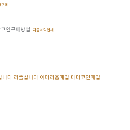
더구매
상코인구매방법
자금세탁업체
 트론삽니다 리플삽니다 이더리움매입 테더코인매입