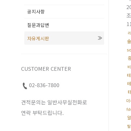
2
공지사항
1
질문과답변
리
자유게시판
솔
s
비
CUSTOMER CENTER
테
02-836-7800
더
견적문의는 일반사무실전화로
f
연락 부탁드립니다.
탈