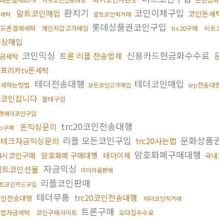
환치기
코인이체구입
알트코인매입
코인돈세
세탁
알트코인퀵거래
롯데상품권코인구입
핸드폰결제세탁
개인지갑고가매입
trc20구매
비트
문상매입
코인믹싱
신용카드현금화수수료
트론 리플 전송업체
금세탁
프리카tv돈세탁
테더전송대행
테더코인매입
탈세하는방법
xrp전송대
모든코인고가매입
밈코인삽니다
블테구입
챗페이코인구입
trc20코인전송대행
돈믹싱문의
rp구매
리플 모든코인구입
문화상품
재테크자금믹싱문의
trc20사는법
암호화폐구매대행
4시코인구매
암호화폐 구매대행
테더이체
국내
자금믹싱
비트코인선물
이더리움판매
리플코인판매
트코인카드구입
테더무통
trc20코인전송대행
코인전송대행
테더코인직거래
트론구매
불법자금세탁
코인구매사이트
오다집수수료