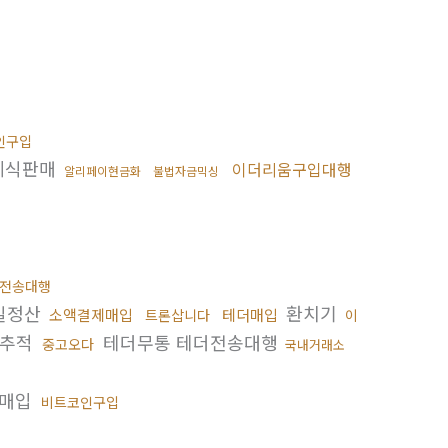
인구입
레식판매
이더리움구입대행
알리페이현금화
불법자금믹싱
전송대행
일정산
환치기
소액결제매입
테더매입
트론삽니다
이
인추적
테더무통 테더전송대행
중고오다
국내거래소
매입
비트코인구입