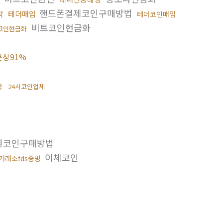
핸드폰결제코인구매방법
탁
테더매입
테더코인매입
비트코인현금화
코인현금화
문상91%
행
24시코인업체
권코인구매방법
이체코인
거래소fds증빙