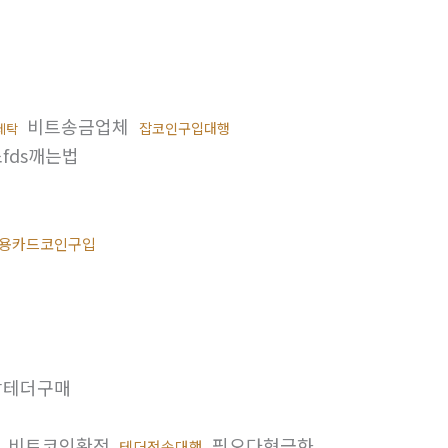
비트송금업체
잡코인구입대행
세탁
fds깨는법
용카드코인구입
테더구매
비트코인환전
핑오다현금화
테더전송대행