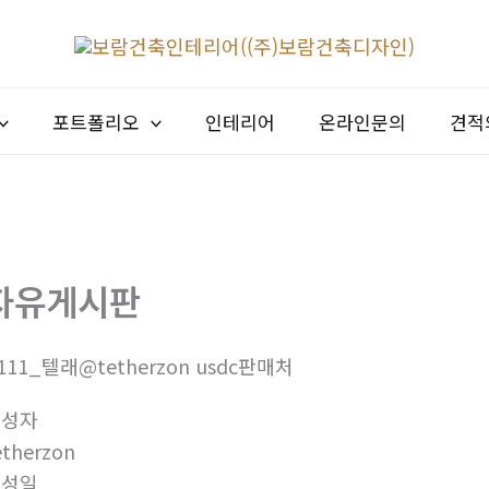
포트폴리오
인테리어
온라인문의
견적
자유게시판
111_텔래@tetherzon usdc판매처
작성자
etherzon
작성일