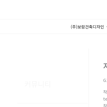
콘
텐
츠
로
(주)보람건축디자인
건
너
뛰
기
G
커뮤니티
t