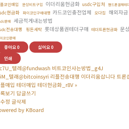
이더리움현금화
usdc구입처
플코인매입
문상비트구입
핸드폰결제테
카드코인충전업체
해외자금
sdc현금화
오다집
파이코인구매대행
세금적게내는방법
sdc판매
롯데상품권테더구매
문
sdc전송대행
핑돈세탁
테더트론현금화
이코인판매
좋아요
0
싫어요
0
인쇄
c7U_텔레@fundwash 비트코인사는방법_g4J
5M_텔래@bitcoinsyri 리플전송대행 이더리움삽니다
플매입 테더매입 테더현금화_r8V
»
목록보기
답글쓰기
글수정
글삭제
owered by KBoard