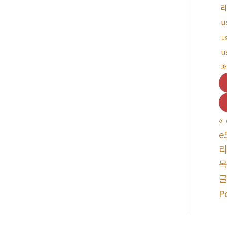
리
u
u
u
파
«
e
리
P