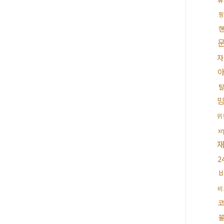
핑
자
아
위
x
2
비