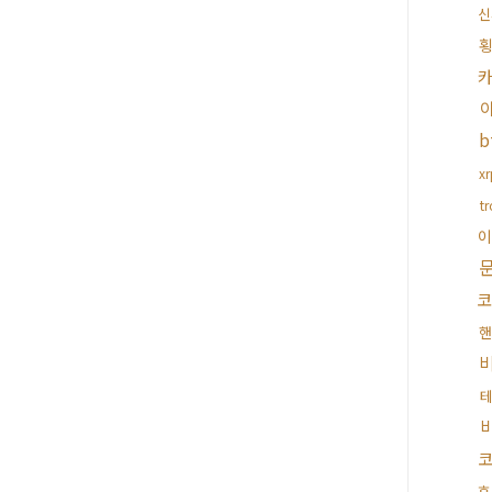
신
x
t
이
코
핸
휴