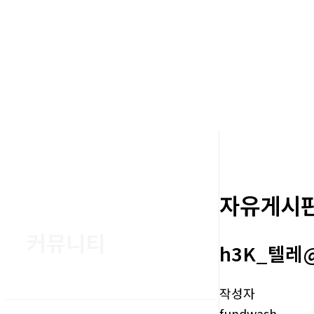
자유게시
커뮤니티
h3K_텔레
작성자
fundwash