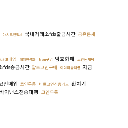
입
국내거래소fds출금시간
금은돈세
24시코인업체
암호화폐
usdt매입
tron구입
코인돈세탁
테더현금화
fds송금시간
자금
알트코인구매
이더리움리플
코인매입
환치기
코인무통
비트코인신용카드
바이낸스전송대행
코인무통