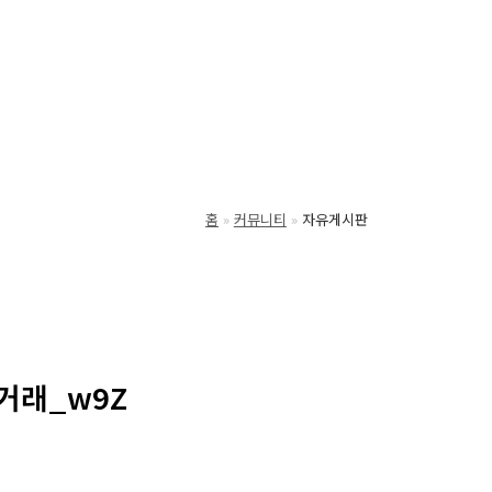
홈
커뮤니티
자유게시판
거래_w9Z