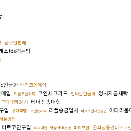
7
잡코인판매
싱
소fds깨는법
매
tc현금화
테더코인매입
플매입
코인체크카드
정치자금세탁
언더돈현금화
빗썸코인추적
테더전송대행
인구매대행24시
l구입
리플송금업체
이더리움
구매대행
코인돈세탁
비트코인사는방법
하는방법
비트코인구입
문화상품권비트코
파이코인
테더매입
빗썸fds푸는법