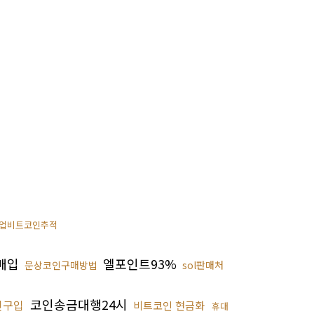
업비트코인추적
매입
엘포인트93%
문상코인구매방법
sol판매처
코인송금대행24시
인구입
비트코인 현금화
휴대