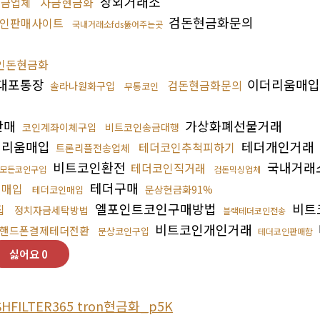
장외거래소
자금현금화
송금업체
검돈현금화문의
인판매사이트
국내거래소fds뚫어주는곳
인돈현금화
대포통장
이더리움매
검돈현금화문의
솔라나원화구입
무통코인
판매
가상화폐선물거래
코인계좌이체구입
비트코인송금대행
더리움매입
테더개인거래
테더코인추척피하기
트론리플전송업체
비트코인환전
국내거래소
테더코인직거래
모든코인구입
검돈믹싱업체
테더구매
인매입
문상현금화91%
테더코인매입
엘포인트코인구매방법
비트
집
정치자금세탁방법
블랙테더코인전송
비트코인개인거래
핸드폰결제테더전환
문상코인구입
테더코인판매함
싫어요
0
HFILTER365 tron현금화_p5K