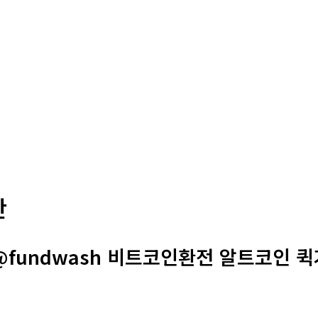
판
@fundwash 비트코인환전 알트코인 퀵