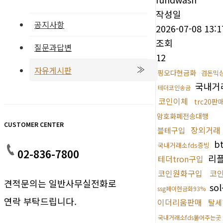
작성일
공지사항
2026-07-08 13:1
조회
질문과답변
12
자유게시판
핑오다현금화
검돈믹
국내거래
테더코인송금
코인이체
trc20판
암호화폐전송대행
CUSTOMER CENTER
장외거래
블테구입
b
국내거래소fds증빙
02-836-7800
리
테더tron구입
코인원화구입
코
견적문의는 일반사무실전화로
so
ssg페이현금화93%
연락 부탁드립니다.
이더리움판매
탈세
국내거래소fds뚫어주는곳