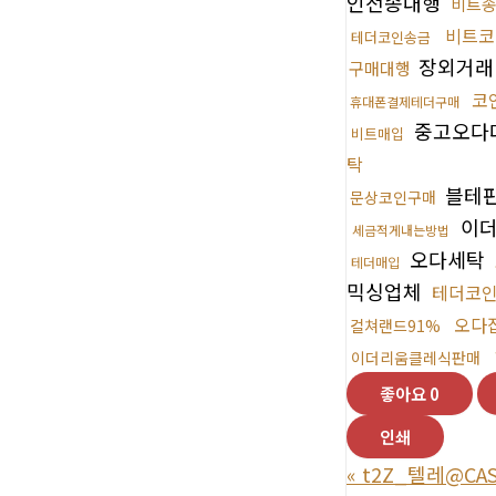
인전송대행
비트
비트코
테더코인송금
장외거래
구매대행
코
휴대폰결제테더구매
중고오다
비트매입
탁
블테
문상코인구매
이
세금적게내는방법
오다세탁
테더매입
믹싱업체
테더코
오다
컬쳐랜드91%
이더리움클레식판매
좋아요
0
인쇄
«
t2Z_텔레@CAS