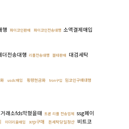
대행
소액결제매입
파이코인판매
파이코인전송대행
테더전송대행
대검세탁
리플전송대행
블테판매
금화
횡령현금화
밈코인구매대행
usdc매입
tron구입
거래소fds막혔을때
ssg페이
트론 리플 전송업체
비트코
의
xrp구매
돈세탁당일정산
이더리움매입