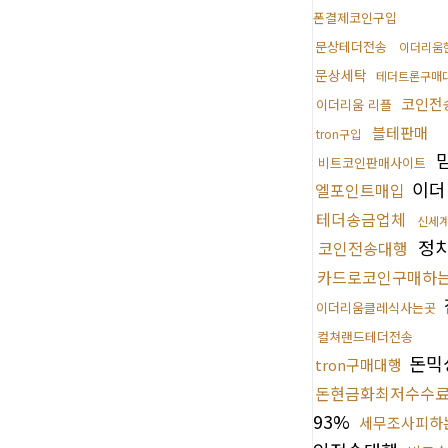
폰결제코인구입
문상테더전송
이더리움
문상세탁
테더트론구매
코인전
이더리움 리플
블테판매
tron구입
비트코인판매사이트
이더
엘포인트매입
테더송금업체
신세계
정
코인전송대행
카드로코인구매하
이더리움클레식사는곳
컬쳐랜드테더전송
돈믹
tron구매대행
돈현금화최저수수
93%
세무조사피하