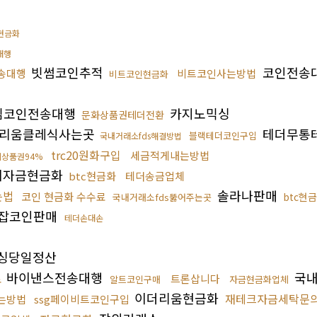
현금화
대행
빗썸코인추적
코인전송
송대행
비트코인사는방법
비트코인현금화
밈코인전송대행
카지노믹싱
문화상품권테더전환
리움클레식사는곳
테더무통
블랙테더코인구입
국내거래소fds해결방법
trc20원화구입
세금적게내는방법
상품권94%
치자금현금화
btc현금화
테더송금업체
솔라나판매
는법
코인 현금화 수수료
btc현
국내거래소fds뚫어주는곳
잡코인판매
테더손대손
싱당일정산
바이낸스전송대행
국내
료
트론삽니다
알트코인구매
자금현금화업체
이더리움현금화
재테크자금세탁문
는방법
ssg페이비트코인구입