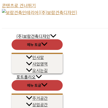
콘텐츠로 건너뛰기
(주)보람건축디자인
메뉴 토글
인사말
사업영역
오시는길
포트폴리오
메뉴 토글
주거공간
상업공간