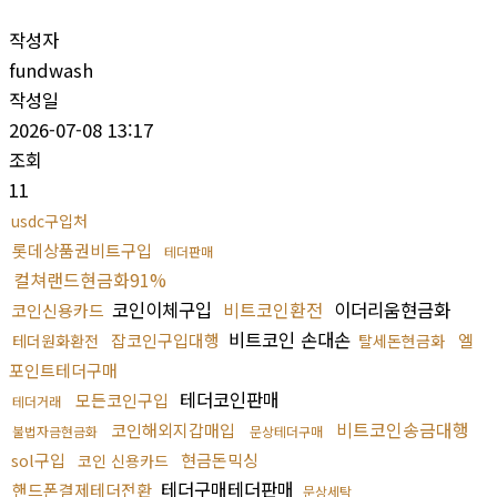
작성자
fundwash
작성일
2026-07-08 13:17
조회
11
usdc구입처
롯데상품권비트구입
테더판매
컬쳐랜드현금화91%
코인이체구입
비트코인환전
이더리움현금화
코인신용카드
비트코인 손대손
잡코인구입대행
엘
테더원화환전
탈세돈현금화
포인트테더구매
테더코인판매
모든코인구입
테더거래
비트코인송금대행
코인해외지갑매입
불법자금현금화
문상테더구매
sol구입
현금돈믹싱
코인 신용카드
테더구매테더판매
핸드폰결제테더전환
문상세탁