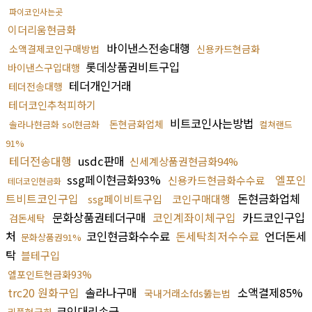
파이코인사는곳
이더리움현금화
바이낸스전송대행
소액결제코인구매방법
신용카드현금화
롯데상품권비트구입
바이낸스구입대행
테더개인거래
테더전송대행
테더코인추척피하기
비트코인사는방법
돈현금화업체
솔라나현금화 sol현금화
컬쳐랜드
91%
테더전송대행
usdc판매
신세계상품권현금화94%
ssg페이현금화93%
엘포인
신용카드현금화수수료
테더코인현금화
트비트코인구입
돈현금화업체
ssg페이비트구입
코인구매대행
문화상품권테더구매
코인계좌이체구입
카드코인구입
검돈세탁
처
코인현금화수수료
돈세탁최저수수료
언더돈세
문화상품권91%
탁
블테구입
엘포인트현금화93%
trc20 원화구입
솔라나구매
소액결제85%
국내거래소fds뚫는법
코인대리송금
리플현금화