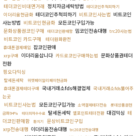
테더코인비대면거래
정치자금세탁방법
테더코인추척피하기
테더코인추척피하기
비트코인사는법
비트코인
이더리움현금화
사는방법
비트코인현금화
모든코인구입가능
문화상품권코인구매
밈코인전송대행
trc20사는법
테더코인판매함
비트코인 카드구매
테더원화환전
잡코인판매
휴대폰결제매입
이더리움삽니다
문화상품권테더
카드로코인구매하는법
xrp구매
전환
핑오다믹싱
탈세돈세탁
위챗페이알리페이현금화
국내거래소fds해결업체
국내거래소fds뚫어주
휴대폰결제테더구매
는곳
비트코인사는법
모든코인구입가능
소액결제테더전송
롯데상품권현
탈세돈세탁
대검믹싱
테
엘포인트테더전환
금화94%
테더최저수수료
더코인판매함
문상비트코인구입
환치기
xrp전송대행
이더리움전송대행
trc20코인전송대행