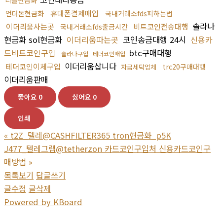
휴대폰결제매입
언더돈현금화
국내거래소fds피하는법
솔라나
이더리움사는곳
비트코인전송대행
국내거래소fds출금시간
현금화 sol현금화
이더리움파는곳
코인송금대행 24시
신용카
드비트코인구입
btc구매대행
솔라나구입
테더코인매입
이더리움삽니다
테더코인이체구입
trc20구매대행
자금세탁업체
이더리움판매
좋아요
0
싫어요
0
인쇄
«
t2Z_텔레@CASHFILTER365 tron현금화_p5K
J477_텔레그램@tetherzon 카드코인구입처 신용카드코인구
매방법
»
목록보기
답글쓰기
글수정
글삭제
Powered by KBoard