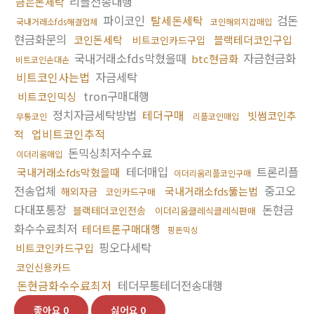
리플전송대행
금은돈세탁
파이코인
탈세돈세탁
검돈
국내거래소fds해결업체
코인해외지갑매입
현금화문의
코인돈세탁
블랙테더코인구입
비트코인카드구입
국내거래소fds막혔을때
자금현금화
btc현금화
비트코인손대손
비트코인사는법
자금세탁
tron구매대행
비트코인믹싱
정치자금세탁방법
테더구매
빗썸코인추
무통코인
리플코인매입
업비트코인추적
적
돈믹싱최저수수료
이더리움매입
테더매입
트론리플
국내거래소fds막혔을때
이더리움리플코인구매
전송업체
중고오
국내거래소fds뚫는법
해외자금
코인카드구매
다대포통장
돈현금
블랙테더코인전송
이더리움클레식클레식판매
화수수료최저
테더트론구매대행
핑돈믹싱
핑오다세탁
비트코인카드구입
코인신용카드
돈현금화수수료최저
테더무통테더전송대행
좋아요
0
싫어요
0