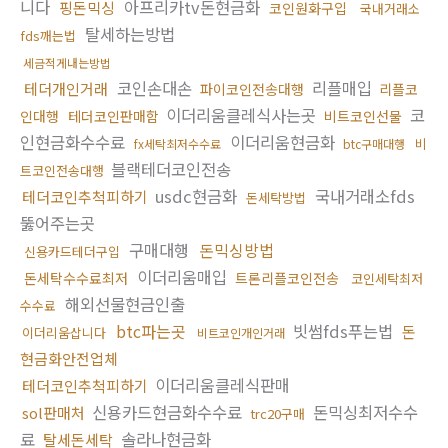
니다
아프리카tv돈현금화
핑돈믹싱
코인원화구입
국내거래소
탈세하는방법
fds깨는법
세금적게내는방법
코인손대손
리플매입
테더개인거래
파이코인전송대행
리플코
이더리움클레식사는곳
코
인대행
테더코인판매함
비트코인선물
인현금화수수료
이더리움현금화
비
fx세탁최저수수료
btc구매대행
블랙테더코인전송
트코인전송대행
usdc현금화
국내거래소fds
테더코인추척피하기
돈세탁방법
뚫어주는곳
구매대행
돈믹싱방법
신용카드테더구입
이더리움매입
돈세탁수수료최저
트론리플코인전송
코인세탁최저
해외선물현금인출
수수료
btc파는곳
빗썸fds푸는법
돈
이더리움삽니다
비트코인개인거래
현금화안전업체
이더리움클레식판매
테더코인추척피하기
신용카드현금화수수료
돈믹싱최저수수
sol판매처
trc20구매
료
솔라나현금화
탈세돈세탁