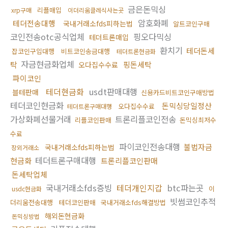
금은돈믹싱
리플매입
xrp구매
이더리움클레식사는곳
암호화폐
테더전송대행
국내거래소fds피하는법
알트코인구매
코인전송otc공식업체
핑오다믹싱
테더트론매입
환치기
테더돈세
잡코인구입대행
비트코인송금대행
테더트론현금화
자금현금화업체
탁
핑돈세탁
오다집수수료
파이코인
테더현금화
usdt판매대행
블테판매
신용카드비트코인구매방법
테더코인현금화
돈믹싱당일정산
오다집수수료
테더트론구매대행
가상화폐선물거래
트론리플코인전송
리플코인판매
돈믹싱최저수
수료
파이코인전송대행
불법자금
국내거래소fds피하는법
장외거래소
테더트론구매대행
현금화
트론리플코인판매
돈세탁업체
국내거래소fds증빙
테더개인지갑
btc파는곳
이
usdc현금화
빗썸코인추적
더리움전송대행
테더코인판매
국내거래소fds해결방법
해외돈현금화
돈믹싱방법