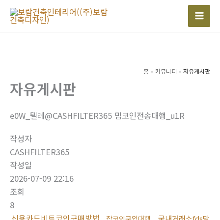
콘
텐
Mai
츠
Men
로
건
너
홈
커뮤니티
자유게시판
자유게시판
뛰
기
e0W_텔레@CASHFILTER365 밈코인전송대행_u1R
작성자
CASHFILTER365
작성일
2026-07-09 22:16
조회
8
신용카드비트코인구매방법
국내거래소fds막
잡코인구입대행