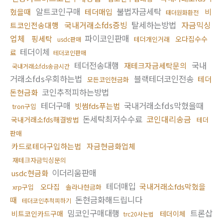
알트코인구매
불법자금세탁
혔을때
테더매입
비
태더원화환전
국내거래소fds증빙
탈세하는방법
자금믹싱
트코인전송대행
업체
파이코인판매
핑세탁
오다집수수
테더개인거래
usdc판매
테더이체
료
테더코인판매
테더전송대행
국내
재테크자금세탁문의
국내거래소fds송금시간
거래소fds우회하는법
블랙테더코인전송
테더
모든코인현금화
코인추적피하는방법
돈현금화
테더구매
국내거래소fds막혔을때
빗썸fds푸는법
tron구입
돈세탁최저수수료
코인대리송금
국내거래소fds해결방법
테더
판매
카드로테더구입하는법
자금현금화업체
재테크자금믹싱문의
이더리움판매
usdc현금화
테더매입
국내거래소fds막혔을
오다집
xrp구입
솔라나현금화
돈현금화해드립니다
때
테더코인추척피하기
밈코인구매대행
트론삽
비트코인카드구매
테더이체
trc20사는법