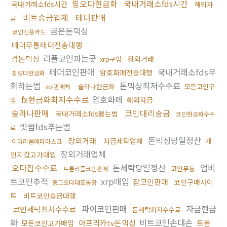
핑오다현금화
국내거래소fds시간
국내거래소fds시간
해외자
비트송금업체
테더판매
금
금은돈믹싱
코인신용카드
테더무통테더전송대행
리플코인파는곳
검돈믹싱
장외거래
xrp구입
테더코인판매
국내거래소fds우
암호화폐전송대행
핑오다현금화
회하는법
돈믹싱최저수수료
솔라나현금화
모든코인구
sol판매처
fx현금화최저수수료
암호화폐
해외자금
입
솔라나판매
코인대리송금
국내거래소fds뚫는법
코인현금화수수
빗썸fds푸는법
료
돈믹싱당일정산
장외거래
자금세탁업체
개
이더리움메타마스크
장외거래업체
인지갑고가매입
오다집수수료
돈세탁당일정산
업비
코인무통
트론리플코인판매
트코인추적
xrp매입
잡코인판매
코인구매사이
중고오다대포통장
트
비트코인송금대행
파이코인판매
자금현금
코인세탁최저수수료
돈세탁최저수수료
화
비트코인손대손
아프리카tv돈믹싱
트론
모든코인고가매입