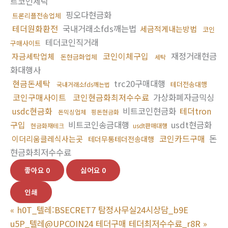
트코인세탁
핑오다현금화
트론리플전송업체
테더원화환전
국내거래소fds깨는법
세금적게내는방법
코인
테더코인직거래
구매사이트
코인이체구입
재정거래현금
자금세탁업체
돈현금화업체
세탁
화대행사
현금돈세탁
trc20구매대행
테더전송대행
국내거래소fds깨는법
코인구매사이트
코인현금화최저수수료
가상화폐자금믹싱
usdc현금화
비트코인현금화
테더tron
돈믹싱업체
핑돈현금화
구입
비트코인송금대행
usdt현금화
현금화재테크
usdt판매대행
코인카드구매
돈
이더리움클레식사는곳
테더무통테더전송대행
현금화최저수수료
좋아요
0
싫어요
0
인쇄
«
h0T_텔레:BSECRET7 탐정사무실24시상담_b9E
u5P_텔레@UPCOIN24 테더구매 테더최저수수료_r8R
»