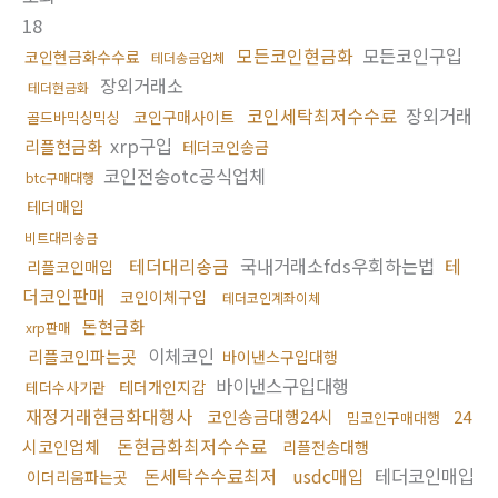
18
모든코인현금화
모든코인구입
코인현금화수수료
테더송금업체
장외거래소
테더현금화
코인세탁최저수수료
장외거래
코인구매사이트
골드바믹싱믹싱
xrp구입
리플현금화
테더코인송금
코인전송otc공식업체
btc구매대행
테더매입
비트대리송금
테더대리송금
국내거래소fds우회하는법
테
리플코인매입
더코인판매
코인이체구입
테더코인계좌이체
돈현금화
xrp판매
이체코인
리플코인파는곳
바이낸스구입대행
바이낸스구입대행
테더개인지갑
테더수사기관
재정거래현금화대행사
코인송금대행24시
24
밈코인구매대행
돈현금화최저수수료
시코인업체
리플전송대행
돈세탁수수료최저
usdc매입
테더코인매입
이더리움파는곳