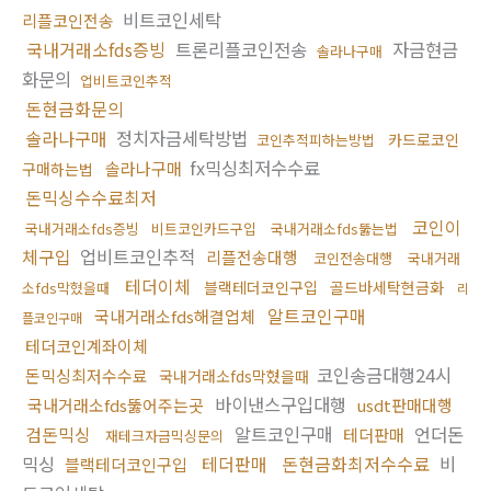
비트코인세탁
리플코인전송
국내거래소fds증빙
트론리플코인전송
자금현금
솔라나구매
화문의
업비트코인추적
돈현금화문의
솔라나구매
정치자금세탁방법
카드로코인
코인추적피하는방법
fx믹싱최저수수료
솔라나구매
구매하는법
돈믹싱수수료최저
코인이
국내거래소fds증빙
비트코인카드구입
국내거래소fds뚫는법
체구입
업비트코인추적
리플전송대행
코인전송대행
국내거래
테더이체
블랙테더코인구입
골드바세탁현금화
소fds막혔을때
리
알트코인구매
국내거래소fds해결업체
플코인구매
테더코인계좌이체
코인송금대행24시
돈믹싱최저수수료
국내거래소fds막혔을때
바이낸스구입대행
국내거래소fds뚫어주는곳
usdt판매대행
검돈믹싱
알트코인구매
언더돈
테더판매
재테크자금믹싱문의
믹싱
테더판매
돈현금화최저수수료
비
블랙테더코인구입