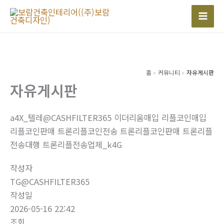
콘
텐
Mai
츠
Men
로
건
너
홈
커뮤니티
자유게시판
자유게시판
뛰
기
a4X_텔레@CASHFILTER365 이더리움매입 리플코인매입
리플코인판매 트론리플코인전송 트론리플코인판매 트론리플
전송대행 트론리플전송업체_k4G
작성자
TG@CASHFILTER365
작성일
2026-05-16 22:42
조회