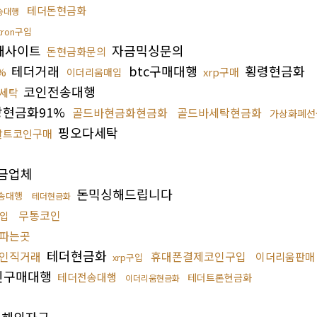
테더돈현금화
송대행
ron구입
매사이트
자금믹싱문의
돈현금화문의
테더거래
btc구매대행
횡령현금화
%
xrp구매
이더리움매입
코인전송대행
세탁
현금화91%
골드바현금화현금화
골드바세탁현금화
가상화폐선
핑오다세탁
알트코인구매
금업체
돈믹싱해드립니다
전송대행
테더현금화
무통코인
입
파는곳
테더현금화
인직거래
휴대폰결제코인구입
이더리움판매
xrp구입
인구매대행
테더전송대행
테더트론현금화
이더리움현금화