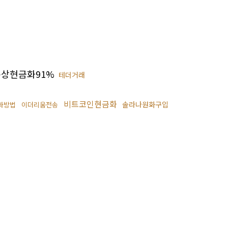
상현금화91%
테더거래
비트코인현금화
솔라나원화구입
화방법
이더리움전송