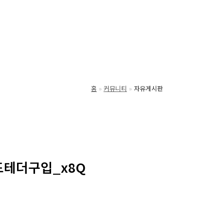
홈
커뮤니티
자유게시판
드테더구입_x8Q