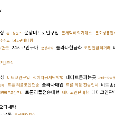
7
믹싱
문상비트코인구입
돈세탁해외거래소
문화상품권
돈믹싱문의
btc구매대행
수수료
24시코인구매
솔라나현금화
능한곳
코인현금직거래
문상세탁
코인추적
믹싱
테더트론파는곳
비트코인구입
정치자금세탁방법
재테크자금
솔라나매입
비트송
트론 리플코인전송
트론 리플 전송업체
금화
트론리플전송대행
테더코인판
테더코인판매함
품권비트코인구입
오다세탁
더무통
문상테더전송