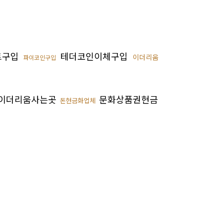
트구입
테더코인이체구입
이더리움
파이코인구입
이더리움사는곳
문화상품권현금
돈현금화업체