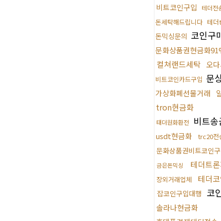
비트코인구입
테더전
돈세탁해드립니다
테더t
코인구
돈믹싱문의
문화상품권현금화91
컬쳐랜드세탁
오다
문상
비트코인카드구입
가상화폐선물거래
tron현금화
비트송
태더원화환전
usdt현금화
trc20
문화상품권비트코인구
테더트론
금은돈믹싱
테더코
장외거래업체
코
잡코인구입대행
솔라나현금화