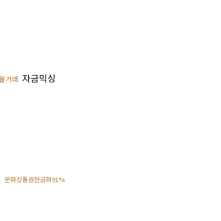
자금믹싱
물거래
문화상품권현금화91%