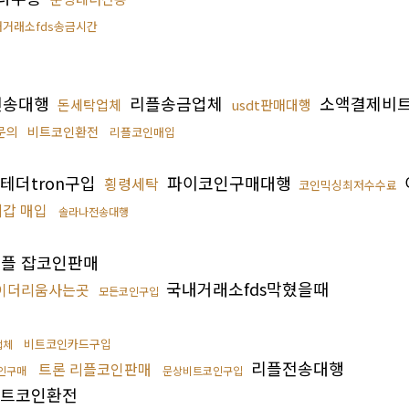
내거래소fds송금시간
전송대행
리플송금업체
소액결제비
돈세탁업체
usdt판매대행
문의
비트코인환전
리플코인매입
테더tron구입
파이코인구매대행
횡령세탁
코인믹싱최저수수료
갑 매입
솔라나전송대행
플 잡코인판매
국내거래소fds막혔을때
이더리움사는곳
모든코인구입
비트코인카드구입
업체
리플전송대행
트론 리플코인판매
인구매
문상비트코인구입
트코인환전