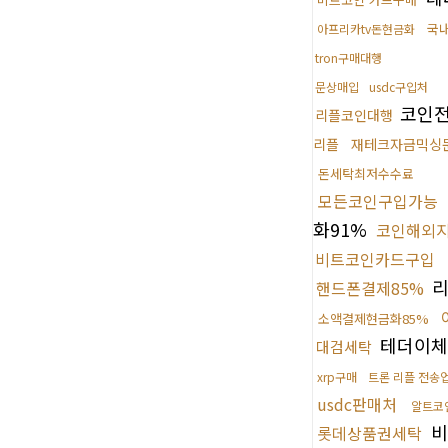
국
아프리카tv돈현금화
tron구매대행
문상매입
usdc구입처
코인
리플코인대행
리플
재테크자금믹싱
돈세탁최저수수료
모든코인구입가능
화91%
코인해외지
비트코인카드구입
리
핸드폰결제85%
소액결제현금화85%
테더이체
대검세탁
xrp구매
트론 리플 전송
usdc판매처
알트코
비
롯데상품권세탁