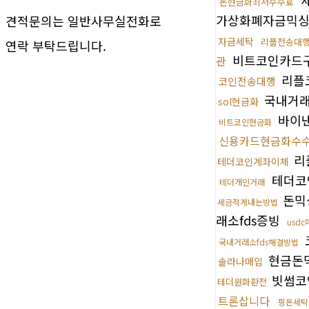
돈현금화최저수수료
가상화폐자금믹
견적문의는 일반사무실전화로
자금세탁
리플전송대
연락 부탁드립니다.
비트코인카드
관
리플
코인전송대행
국내거래
sol현금화
바이
비트코인현금화
신용카드현금화수
리
테더코인계좌이체
테더코
테더개인거래
돈믹
세금적게내는방법
래소fds증빙
usdc
국내거래소fds해결방법
현금돈
솔라나매입
빗썸코
테더원화환전
트론삽니다
핑돈세탁