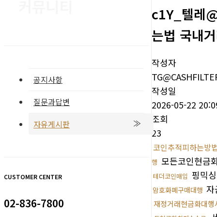
커뮤니티
c1Y_텔레@
는법 국내거
작성자
TG@CASHFILTE
공지사항
작성일
질문과답변
2026-05-22 20:0
조회
자유게시판
23
코인추적피하는방
모든코인현금
행
핑믹
테더코인매입
CUSTOMER CENTER
자
암호화폐구매대행
02-836-7800
재정거래현금화대행