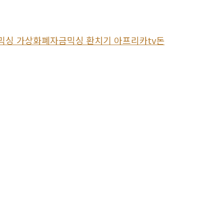
검믹싱 가상화폐자금믹싱 환치기 아프리카tv돈