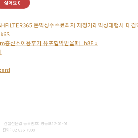
싫어요
0
ASHFILTER365 돈믹싱수수료최저 재정거래믹싱대행사 대
k6S
a79m흥신소이용후기 유포협박받을때_b8F
»
기
oard
:
건설전문업 등록번호: 영등포12-01-01
구
전화: 02-836-7800