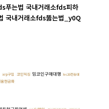
fds푸는법 국내거래소fds피하
 국내거래소fds뚫는법_y0Q
래
밈코인구매대행
코인믹싱
xrp구입
trc20전송대
리움현금화