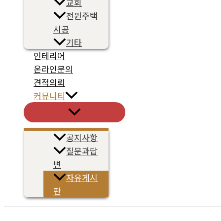
교회
전원주택
시공
기타
인테리어
온라인문의
견적의뢰
커뮤니티
메
뉴
토
글
공지사항
질문과답
변
자유게시
판