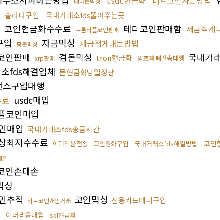
세무조사피하는방법
usdc현금화
비트코인사는방법
테더돈믹싱
싱
솔라나구입
국내거래소fds뚫어주는곳
코인현금화수수료
테더코인판매함
세금적게
행
트론리플코인판매
구입
자금믹싱
세금적게내는방법
핑돈믹싱
코인판매
검돈믹싱
국내거래
tron현금화
암호화폐전송대행
xrp판매
소fds해결업체
돈현금화당일정산
낸스구입대행
usdc매입
수료
플코인매입
인매입
국내거래소fds송금시간
싱최저수수료
코인
이더리움전송
코인원화구입
국내거래소fds해결방법
매입
코인손대손
믹싱
인추적
코인믹싱
신용카드테더구입
비트코인개인거래
이더리움매입
sol현금화