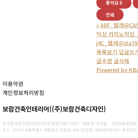
좋아요
0
인쇄
«
k8F_텔레@C
믹싱 카지노믹싱_
j4C_텔레@st
목록보기
답글쓰
글수정
글삭제
Powered by KB
이용약관
개인정보처리방침
보람건축인테리어((주)보람건축디자인)
회사명:보람건축인테리어((주)보람건축디자인) 대표자: 김귀술
사업자등록번호
주소: 07370 서울특별시 영등포구 도림로 356 (도림동) 영등포아트자이 후문입