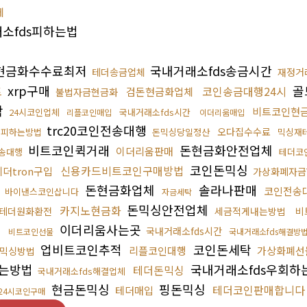
체
소fds피하는법
현금화수수료최저
국내거래소fds송금시간
테더송금업체
재정거
xrp구매
골
트
코인송금대행24시
검돈현금화업체
불법자금현금화
탁
비트코인현
24시코인업체
국내거래소fds시간
리플코인매입
이더리움매입
trc20코인전송대행
오다집수수료
적피하는방법
돈믹싱당일정산
믹싱재
비트코인퀵거래
돈현금화안전업체
이더리움판매
송대행
테더코
코인돈믹싱
신용카드비트코인구매방법
테더tron구입
가상화폐자금
돈현금화업체
솔라나판매
코인전송
바이낸스코인삽니다
자금세탁
돈믹싱안전업체
카지노현금화
테더원화환전
세금적게내는방법
비
이더리움사는곳
국내거래소fds시간
비트코인선물
국내거래소fds해결방
업비트코인추적
코인돈세탁
리플코인대행
가상화폐선
믹싱방법
는방법
국내거래소fds우회하
테더돈믹싱
국내거래소fds해결업체
현금돈믹싱
핑돈믹싱
테더코인판매합니다
테더매입
24시코인구매