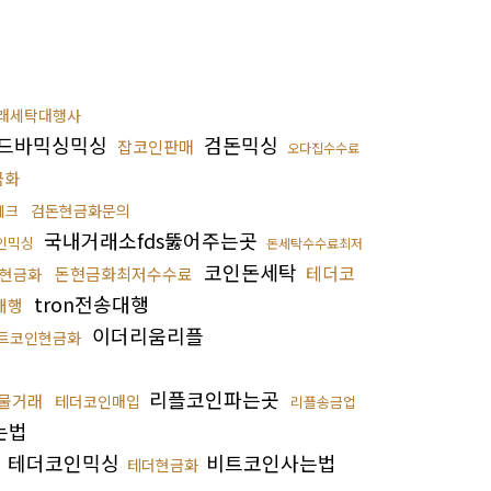
래세탁대행사
드바믹싱믹싱
검돈믹싱
잡코인판매
오다집수수료
금화
검돈현금화문의
테크
국내거래소fds뚫어주는곳
인믹싱
돈세탁수수료최저
코인돈세탁
테더코
돈현금화최저수수료
현금화
tron전송대행
대행
이더리움리플
트코인현금화
법
리플코인파는곳
물거래
테더코인매입
리플송금업
는법
테더코인믹싱
비트코인사는법
테더현금화