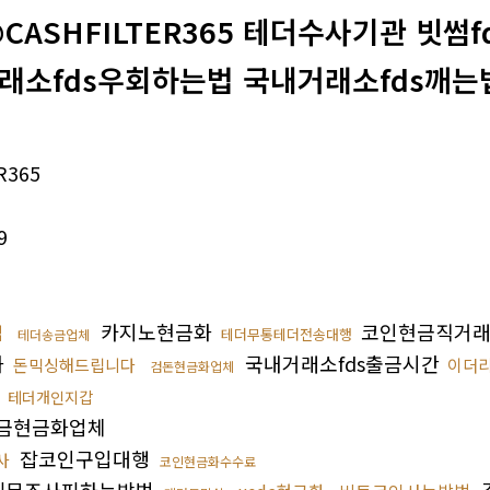
CASHFILTER365 테더수사기관 빗썸
래소fds우회하는법 국내거래소fds깨는법
R365
9
카지노현금화
코인현금직거
법
테더무통테더전송대행
테더송금업체
화
국내거래소fds출금시간
돈믹싱해드립니다
이더
검돈현금화업체
싱
테더개인지갑
금현금화업체
잡코인구입대행
사
코인현금화수수료