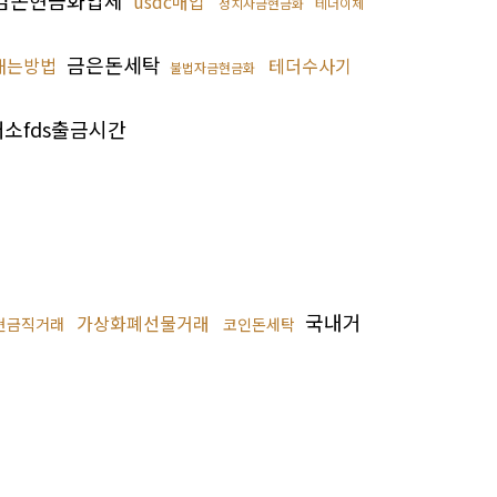
검돈현금화업체
usdc매입
정치자금현금화
테더이체
금은돈세탁
내는방법
테더수사기
불법자금현금화
소fds출금시간
국내거
가상화폐선물거래
현금직거래
코인돈세탁