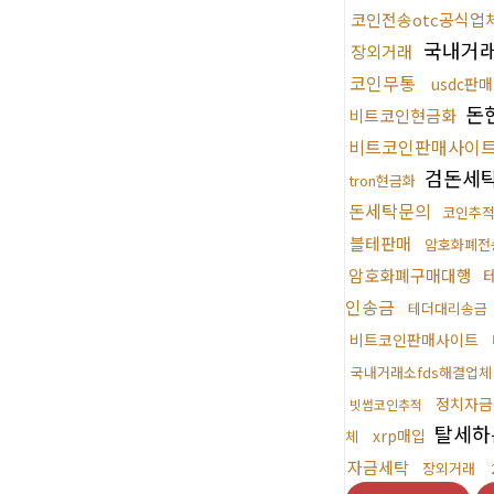
코인전송otc공식업
국내거래
장외거래
코인무통
usdc판매
돈
비트코인현금화
비트코인판매사이
검돈세
tron현금화
돈세탁문의
코인추
블테판매
암호화폐전
암호화폐구매대행
인송금
테더대리송금
비트코인판매사이트
국내거래소fds해결업체
정치자금
빗썸코인추적
탈세하
xrp매입
체
자금세탁
장외거래