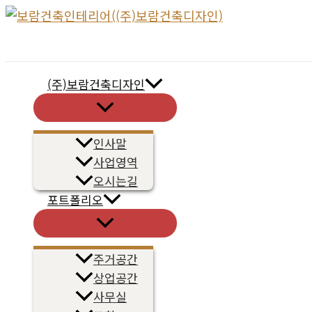
콘
텐
츠
로
(주)보람건축디자인
건
메
너
뉴
토
뛰
글
인사말
기
사업영역
오시는길
포트폴리오
메
뉴
토
글
주거공간
상업공간
사무실