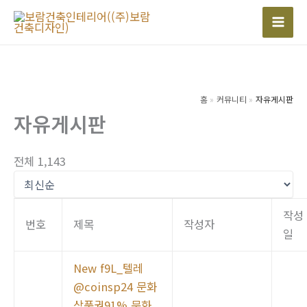
콘
텐
Mai
츠
Men
로
건
너
홈
커뮤니티
자유게시판
자유게시판
뛰
기
전체 1,143
작성
번호
제목
작성자
일
New
f9L_텔레
@coinsp24 문화
상품권91% 문화