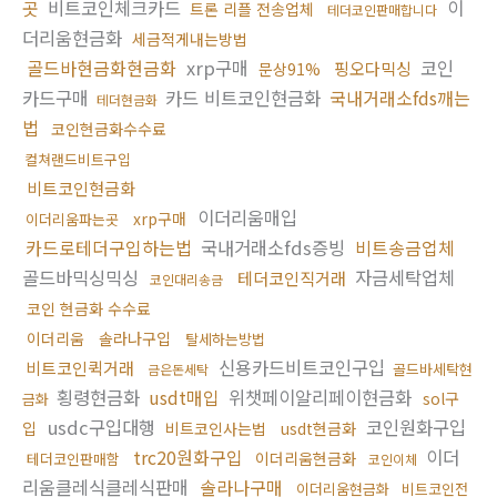
곳
비트코인체크카드
이
트론 리플 전송업체
테더코인판매합니다
더리움현금화
세금적게내는방법
골드바현금화현금화
xrp구매
코인
핑오다믹싱
문상91%
카드구매
카드 비트코인현금화
국내거래소fds깨는
테더현금화
법
코인현금화수수료
컬쳐랜드비트구입
비트코인현금화
이더리움매입
xrp구매
이더리움파는곳
카드로테더구입하는법
국내거래소fds증빙
비트송금업체
골드바믹싱믹싱
자금세탁업체
테더코인직거래
코인대리송금
코인 현금화 수수료
이더리움
솔라나구입
탈세하는방법
신용카드비트코인구입
비트코인퀵거래
골드바세탁현
금은돈세탁
횡령현금화
usdt매입
위챗페이알리페이현금화
sol구
금화
usdc구입대행
코인원화구입
입
비트코인사는법
usdt현금화
trc20원화구입
이더
이더리움현금화
테더코인판매함
코인이체
리움클레식클레식판매
솔라나구매
이더리움현금화
비트코인전