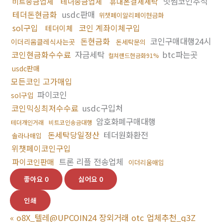
빗썸코인추적
비트송금업체
테더송금업체
휴대폰결제세탁
테더돈현금화
usdc판매
위챗페이알리페이현금화
sol구입
코인 계좌이체구입
테더이체
돈현금화
코인구매대행24시
이더리움클레식사는곳
돈세탁문의
코인현금화수수료
자금세탁
btc파는곳
컬쳐랜드현금화91%
usdc판매
모든코인 고가매입
파이코인
sol구입
코인믹싱최저수수료
usdc구입처
암호화폐구매대행
테더개인거래
비트코인송금대행
돈세탁당일정산
테더원화환전
솔라나매입
위챗페이코인구입
트론 리플 전송업체
파이코인판매
이더리움매입
좋아요
0
싫어요
0
인쇄
«
o8X_텔레@UPCOIN24 장외거래 otc 업체추천_q3Z