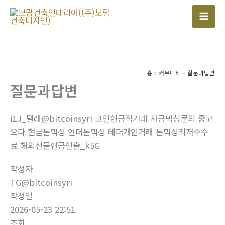
콘
텐
Mai
츠
Men
로
건
너
홈
커뮤니티
질문과답변
질문과답변
뛰
기
i1J_텔래@bitcoinsyri 코인현금직거래 자금믹싱문의 중고
오다 현금돈믹싱 언더돈믹싱 테더개인거래 돈믹싱최저수수
료 해외선물현금인출_k5G
작성자
TG@bitcoinsyri
작성일
2026-05-23 22:51
조회