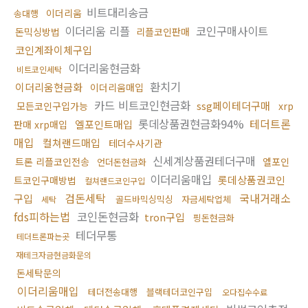
비트대리송금
이더리움
송대행
이더리움 리플
코인구매사이트
돈믹싱방법
리플코인판매
코인계좌이체구입
이더리움현금화
비트코인세탁
환치기
이더리움현금화
이더리움매입
카드 비트코인현금화
ssg페이테더구매
모든코인구입가능
xrp
롯데상품권현금화94%
테더트론
엘포인트매입
판매 xrp매입
매입
컬쳐랜드매입
테더수사기관
신세계상품권테더구매
트론 리플코인전송
엘포인
언더돈현금화
이더리움매입
롯데상품권코인
트코인구매방법
컬쳐랜드코인구입
검돈세탁
국내거래소
구입
골드바믹싱믹싱
자금세탁업체
세탁
fds피하는법
코인돈현금화
tron구입
핑돈현금화
테더무통
테더트론파는곳
재테크자금현금화문의
돈세탁문의
이더리움매입
테더전송대행
블랙테더코인구입
오다집수수료