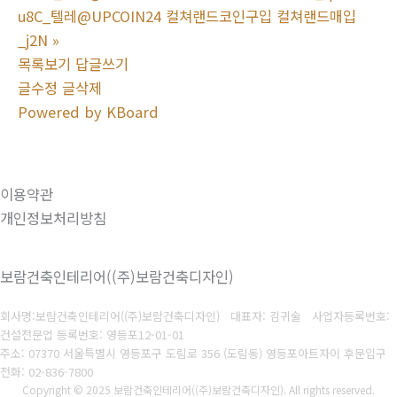
u8C_텔레@UPCOIN24 컬쳐랜드코인구입 컬쳐랜드매입
_j2N
»
목록보기
답글쓰기
글수정
글삭제
Powered by KBoard
이용약관
개인정보처리방침
보람건축인테리어((주)보람건축디자인)
회사명:보람건축인테리어((주)보람건축디자인) 대표자: 김귀술
사업자등록번호:
건설전문업 등록번호: 영등포12-01-01
주소: 07370 서울특별시 영등포구 도림로 356 (도림동) 영등포아트자이 후문입구
전화: 02-836-7800
Copyright © 2025 보람건축인테리어((주)보람건축디자인). All rights reserved.