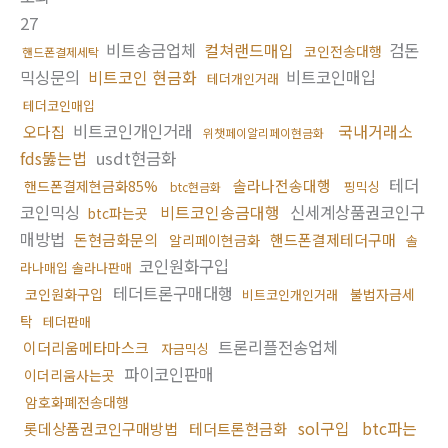
27
비트송금업체
컬쳐랜드매입
검돈
코인전송대행
핸드폰결제세탁
믹싱문의
비트코인 현금화
비트코인매입
테더개인거래
테더코인매입
비트코인개인거래
국내거래소
오다집
위챗페이알리페이현금화
fds뚫는법
usdt현금화
테더
솔라나전송대행
핸드폰결제현금화85%
핑믹싱
btc현금화
코인믹싱
비트코인송금대행
신세계상품권코인구
btc파는곳
매방법
돈현금화문의
핸드폰결제테더구매
알리페이현금화
솔
코인원화구입
라나매입 솔라나판매
테더트론구매대행
코인원화구입
불법자금세
비트코인개인거래
탁
테더판매
트론리플전송업체
이더리움메타마스크
자금믹싱
파이코인판매
이더리움사는곳
암호화폐전송대행
sol구입
btc파는
롯데상품권코인구매방법
테더트론현금화