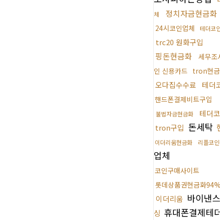
정치자금현금화
체
24시코인업체
테더코
trc20 원화구입
핑돈현금화
세무조
인 신용카드
tron현
오다집수수료
테더
핸드폰결제비트구입
테더코
불법자금현금화
돈세탁
tron구입
이더리움현금화
리플코인
업체
코인구매사이트
롯데상품권현금화94
바이낸
이더리움
휴대폰결제테
싱