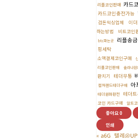
카드
리플코인판매
카드코인충전가능
이더
검돈믹싱업체
하는방법
비트코인
리플송금
btc파는곳
핑세탁
소액결제코인구매
리플코인판매
솔라나원
테더무통
환치기
아
컬쳐랜드테더구매
테더트
테더원화환전
코인 카드구매
알트
좋아요
0
인쇄
«
a6G_텔레@UP