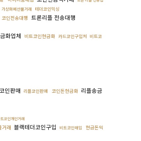
테더코인믹싱
가상화폐선물거래
트론리플 전송대행
코인전송대행
금화업체
비트코인현금화
카드코인구입처
비트코
코인판매
리플송금
코인돈현금화
리플코인판매
비트코인개인거래
블랙테더코인구입
물거래
현금돈믹
비트코인매입