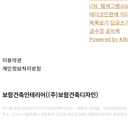
i7N_텔레그램@
테더코인판매 이더
목록보기
답글쓰
글수정
글삭제
Powered by KB
이용약관
개인정보처리방침
보람건축인테리어((주)보람건축디자인)
회사명:보람건축인테리어((주)보람건축디자인) 대표자: 김귀술
사업자등록번호
주소: 07370 서울특별시 영등포구 도림로 356 (도림동) 영등포아트자이 후문입
Copyright © 2025 보람건축인테리어((주)보람건축디자인). All rights reserved.
Create