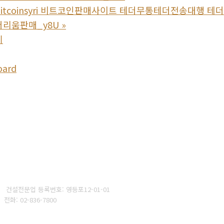
bitcoinsyri 비트코인판매사이트 테더무통테더전송대행
리움판매_y8U
»
기
oard
:
건설전문업 등록번호: 영등포12-01-01
구
전화: 02-836-7800
d by
Yescall.com
[
관리자
]