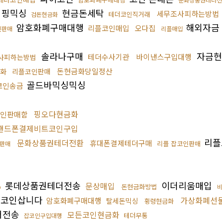
핑믹싱
현금돈세탁
세무조사피하는방법
테더코인직거래
검돈현금화
암호화폐구매대행
해외자금
리플코인매입
오다집
인판매
리플매입
솔라나구매
자금현
테더수사기관
바이낸스구입대행
사피하는방법
돈현금화당일정산
금화
리플코인판매
골드바믹싱믹싱
코인송금
핑오다현금화
인판매함
핸드폰결제비트코인구입
리플
문화상품권테더전환
휴대폰결제테더구매
리플 잡코인판매
판매
롯데상품권테더전송
이더리움매입
문상매입
%
돈현금화방법
스코인삽니다
가상화폐선
암호화폐구매대행
탈세돈믹싱
횡령현금화
더전송
모든코인현금화
테더무통
잡코인구입대행