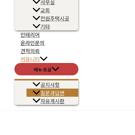
사무실
교회
전원주택시공
기타
인테리어
온라인문의
견적의뢰
커뮤니티
메뉴 토글
공지사항
질문과답변
자유게시판