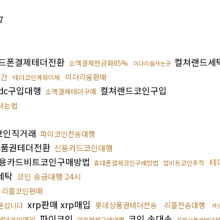
7
드폰결제테더전환
컬쳐랜드세
소액결제현금화85%
이더리움사는곳
시간
이더리움판매
테더코인계좌이체
sdc구입대행
컬쳐랜드코인구입
소액결제테더구매
사는법
코인직거래
파이코인전송대행
품권테더전환
신용카드코인대행
용카드비트코인구매방법
테
휴대폰결제코인구매방법
업비트코인추적
세탁
코인 송금대행 24시
 리플코인판매
xrp판매 xrp매입
롯데상품권테더전송
리플전송대행
론삽니다
카
파이코인
코인 손대손
테더코인매입
암호화폐구매대행
문화상품권테더전