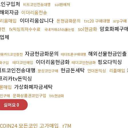
코인구입처
비트코인전송대행
sol판매처
해외자금
이더리움전송
이더리움삽니다
리움매입
돈현금화문의
trc20 구매대행
xrp구매
암호화폐구
sol현금화
환전
fx믹싱최저수수료
국내거래소fds뚫는법
업체
자금현금화문의
해외선물현금인출
신용카드코인충전
테더트론구매대행
이더리움현금화
핑오다믹싱
테더코인매입
테더코인현금화
화구입
비트코인전송대행
현금돈세탁
리플매입
언더돈믹싱
문상코인구매
프리카tv돈믹싱
가상화폐자금세탁
론매입
문화상품권코인구입
코인구매
btc현금화
싫어요
0
COIN24 모든코인 고가매입_r7M