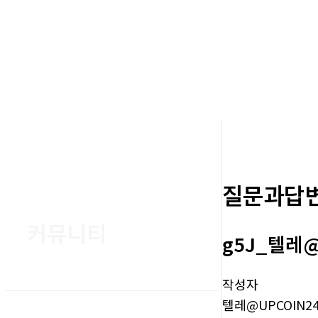
질문과답
커뮤니티
g5J_텔레
작성자
텔레@UPCOIN2