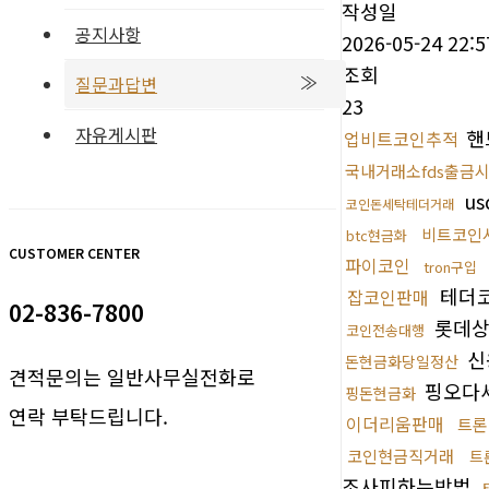
작성일
공지사항
2026-05-24 22:5
조회
질문과답변
23
자유게시판
핸
업비트코인추적
국내거래소fds출금
u
코인돈세탁테더거래
비트코인
btc현금화
CUSTOMER CENTER
파이코인
tron구입
테더
잡코인판매
02-836-7800
롯데상
코인전송대행
신
돈현금화당일정산
견적문의는 일반사무실전화로
핑오다
핑돈현금화
연락 부탁드립니다.
이더리움판매
트론
코인현금직거래
트
조사피하는방법