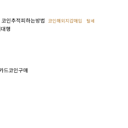
코인추적피하는방법
코인해외지갑매입
탈세
매대행
카드코인구매