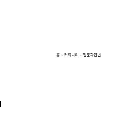
홈
커뮤니티
질문과답변
M