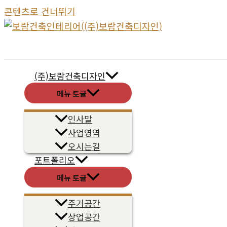
콘텐츠로 건너뛰기
(주)보람건축디자인
메뉴 토글
인사말
사업영역
오시는길
포트폴리오
메뉴 토글
주거공간
상업공간