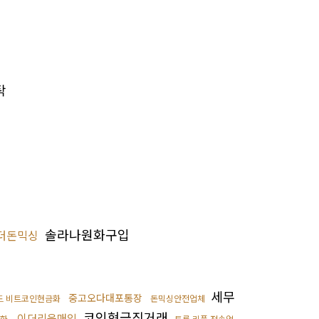
탁
솔라나원화구입
더돈믹싱
세무
중고오다대포통장
드 비트코인현금화
돈믹싱안전업체
코인현금직거래
이더리움매입
환
트론 리플 전송업