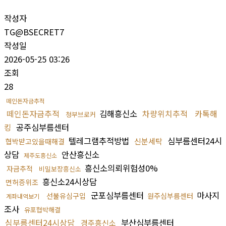
작성자
TG@BSECRET7
작성일
2026-05-25 03:26
조회
28
떼인돈자금추적
떼인돈자금추적
김해흥신소
차량위치추적
카톡해
청부브로커
킹
공주심부름센터
텔레그램추적방법
심부름센터24시
신분세탁
협박받고있을때해결
상담
안산흥신소
제주도흥신소
흥신소의뢰위험성0%
자금추적
비밀보장흥신소
흥신소24시상담
면허증위조
군포심부름센터
마사지
선불유심구입
원주심부름센터
계좌내역보기
조사
유포협박해결
심부름센터24시상담
부산심부름센터
경주흥신소