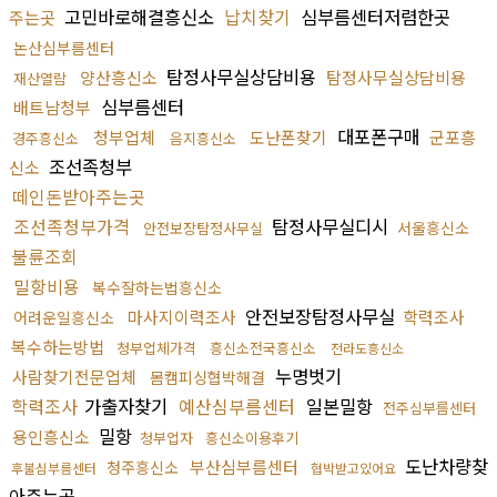
고민바로해결흥신소
납치찾기
심부름센터저렴한곳
주는곳
논산심부름센터
탐정사무실상담비용
양산흥신소
탐정사무실상담비용
재산열람
심부름센터
배트남청부
대포폰구매
청부업체
도난폰찾기
군포흥
경주흥신소
음지흥신소
조선족청부
신소
떼인돈받아주는곳
조선족청부가격
탐정사무실디시
서울흥신소
안전보장탐정사무실
불륜조회
밀항비용
복수잘하는법흥신소
안전보장탐정사무실
마사지이력조사
학력조사
어려운일흥신소
복수하는방법
청부업체가격
흥신소전국흥신소
전라도흥신소
누명벗기
사람찾기전문업체
몸캠피싱협박해결
학력조사
가출자찾기
예산심부름센터
일본밀항
전주심부름센터
밀항
용인흥신소
청부업자
흥신소이용후기
도난차량찾
부산심부름센터
청주흥신소
후불심부름센터
협박받고있어요
아주는곳