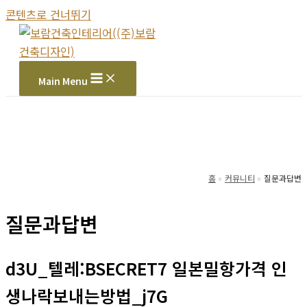
콘텐츠로 건너뛰기
Main Menu
홈
커뮤니티
질문과답변
질문과답변
d3U_텔레:BSECRET7 일본밀항가격 인
생나락보내는방법_j7G