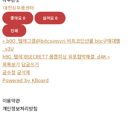
대전심부름센터
좋아요
0
싫어요
0
인쇄
«
b0Q_텔레그램@bitcoinsyri 비트코인선물 btc구매대행
_v3U
h9G_텔레:BSECRET7 몸캠피싱 유포협박해결_d4K
»
목록보기
답글쓰기
글수정
글삭제
Powered by KBoard
이용약관
개인정보처리방침