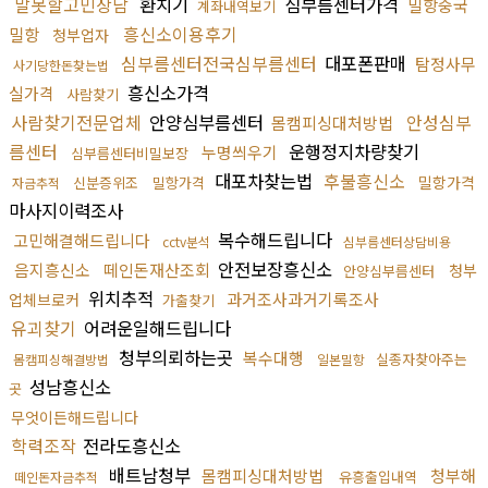
말못할고민상담
환치기
심부름센터가격
밀항중국
계좌내역보기
흥신소이용후기
밀항
청부업자
심부름센터전국심부름센터
대포폰판매
탐정사무
사기당한돈찾는법
흥신소가격
실가격
사람찾기
사람찾기전문업체
안양심부름센터
안성심부
몸캠피싱대처방법
름센터
운행정지차량찾기
누명씌우기
심부름센터비밀보장
대포차찾는법
후불흥신소
밀항가격
신분증위조
밀항가격
자금추적
마사지이력조사
복수해드립니다
고민해결해드립니다
cctv분석
심부름센터상담비용
안전보장흥신소
음지흥신소
떼인돈재산조회
청부
안양심부름센터
위치추적
과거조사과거기록조사
업체브로커
가출찾기
유괴찾기
어려운일해드립니다
청부의뢰하는곳
복수대행
실종자찾아주는
몸캠피싱해결방법
일본밀항
성남흥신소
곳
무엇이든해드립니다
학력조작
전라도흥신소
배트남청부
몸캠피싱대처방법
청부해
유흥출입내역
떼인돈자금추적