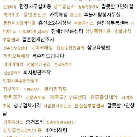
탐정사무실비용
말못할고민해결
청주흥신소
밀항비용
청부폭행가격
용인흥신소
카톡해킹
후불제탐정사무실
학력위조
흥신소
흥신소24시상담
춘천심부름센터
몸캠피싱협박해결
후불흥신소
마
진해심부름센터
청부폭행비용
후불제심
비밀보장비밀보장
산흥신소
결혼전재산조사
부름센터
참교육방법
네이버해킹
흥신소완전범죄
청주심부름센터
복수해드립니다
카카오톡해킹
네이버해킹
선불유심구입
분실폰찾기
회사평판조작
신분증위조
탐정사무실완전범죄
필리핀청부
청부가격
누명씌우기
학력조작
제주도심부름센터
유흥출입내역
신분증위조
자격증
청부업체가격
말못할고민상
울산심부름센터
조작
사람찾아주는곳
담
증거조작
경주흥신소
실종자찾아드립니다
네이버해킹
심부름센터상담비용