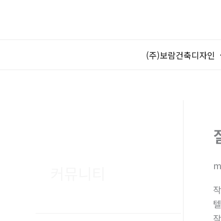
콘
텐
츠
로
(주)보람건축디자인
건
너
뛰
기
m
커뮤니티
텔