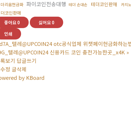
파이코인전송대행
테더코인판매
이더리움현금화
테더 손대손
카지
테더코인판매
좋아요
0
싫어요
0
인쇄
d7A_텔레@UPCOIN24 otc공식업체 위챗페이현금화하는
9G_텔레@UPCOIN24 신용카드 코인 충전가능한곳_x4K
»
목록보기
답글쓰기
글수정
글삭제
owered by KBoard