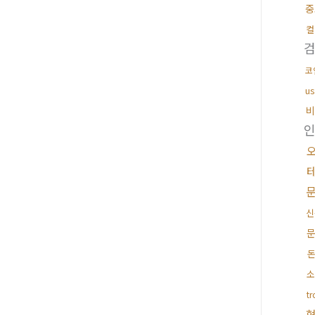
중
컬
코
u
비
신
소
t