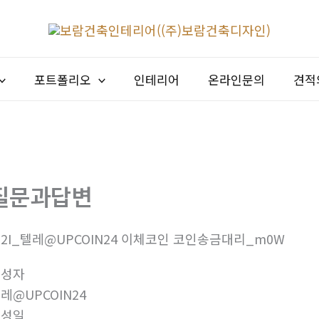
포트폴리오
인테리어
온라인문의
견적
질문과답변
2I_텔레@UPCOIN24 이체코인 코인송금대리_m0W
작성자
레@UPCOIN24
작성일