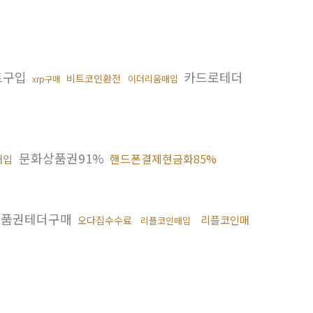
트구입
카드로테더
비트코인환전
이더리움매입
xrp구매
문화상품권91%
핸드폰결제현금화85%
매입
품권테더구매
리플코인매
오다집수수료
리플코인매입