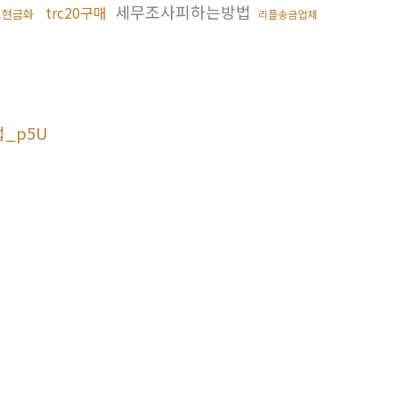
세무조사피하는방법
trc20구매
노현금화
리플송금업체
법_p5U