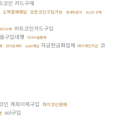
트코인 카드구매
의
소액결제매입
모든코인구입가능
돈세탁문의
trc20 구매
비트코인카드구입
테더구매
움구입대행
이더리움판매
자금현금화업체
코
매
테더개인지갑
언더돈세탁
usdc매입
코인 계좌이체구입
파이코인판매
sol구입
행