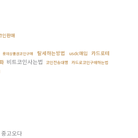
코인판매
곳
탈세하는방법
카드로테
usdc매입
롯데상품권코인구매
비트코인사는법
화
코인전송대행
카드로코인구매하는법
때
중고오다