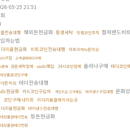
026-05-25 21:51
조회
3
해외돈현금화
컬쳐랜드비
횡령세탁
리플전송대행
빗썸코인추적
구입하는법
이더리움현금화
비트코인전송대행
아프리카tv돈믹싱
ron구입
소액결제테더구매
솔라나구매
usdc매입
테더코인
검돈세탁업체
24시코인업체
rp판매
데상품권코인구매
테더전송대행
언더돈믹싱
문화상
sdc현금화
카드코인구입처
바이낸스구입대행
개인지갑 고가매입
코인구매사이트
이더리움클레식사는곳
이더리움현금화
바이낸스전송대행
핑돈현금화
데상품권테더전송
데상품권테더전환