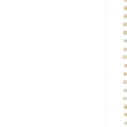
컬
문
더
코
롯
오
테
비
카