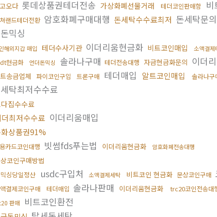
롯데상품권테더전송
비
가상화폐선물거래
고오다
테더코인판매함
암호화폐구매대행
돈세탁문
돈세탁수수료최저
쳐랜드테더전환
검돈믹싱
이더리움현금화
테더수사기관
비트코인매입
인해외지갑 매입
소액결제
솔라나구매
이더리
자금현금화문의
sdt현금화
테더전송대행
언더돈믹싱
테더매입
알트코인매입
트송금업체
파이코인구입
트론구매
솔라나구
인세탁최저수수료
오다집수수료
이더리움매입
테더최저수수료
문화상품권91%
빗썸fds푸는법
이더리움현금화
용카드코인대행
암호화폐전송대행
문상코인구매방법
usdc구입처
비트코인 현금화
돈믹싱당일정산
문상코인구매
소액결제세탁
솔라나판매
이더리움현금화
액결제코인구매
테더매입
trc20코인전송대
비트코인환전
rc20 판매
탈세돈세탁
현금돈믹싱