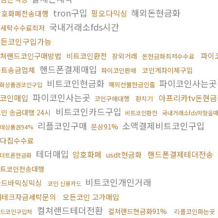
tron구입
해외돈현금화
핑오다믹싱
암호화폐전송대행
국내거래소fds시간
돈세탁수수료최저
모든코인구입가능
쳐랜드코인구매방법
비트코인환전
파이
장외거래
돈현금화최저수수료
핸드폰결제매입
비트송금업체
코인계좌이체구입
파이코인판매
비트코인현금화
파이코인사는
해외선물현금인출
화상품권코인구입
파이코인사는곳
코인매입
아프리카tv돈현금
코인구매대행
환치기
비트코인카드구입
인 송금대행 24시
비트코인환전
국내거래소fds막혔을
리플코인구매
소액결제비트코인구입
문상91%
데상품권94%
다집수수료
테더매입
암호화폐
핸드폰결제테더전송
usdt현금화
더트론현금화
트코인전송대행
비트코인개인거래
골드바믹싱믹싱
코인 신용카드
재테크자금세탁문의
모든코인 고가매입
컬쳐랜드테더전환
컬쳐랜드현금화91%
리플코인파는곳
드코인구입처