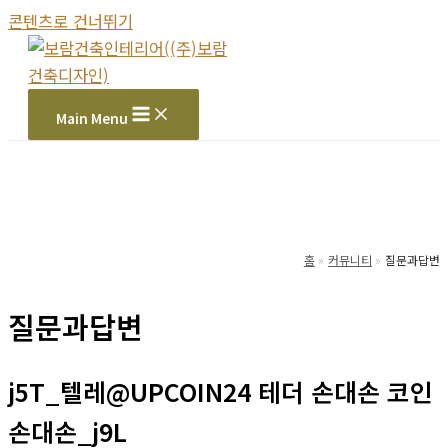
콘텐츠로 건너뛰기
Main Menu
홈
커뮤니티
질문과답변
질문과답변
j5T_텔레@UPCOIN24 테더 손대손 코인
손대손_j9L