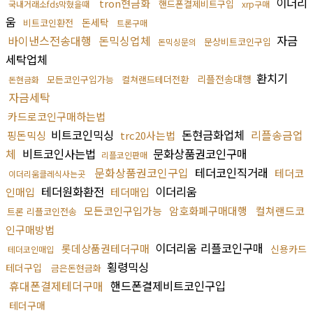
이더리
tron현금화
핸드폰결제비트구입
국내거래소fds막혔을때
xrp구매
움
돈세탁
비트코인환전
트론구매
바이낸스전송대행
돈믹싱업체
자금
문상비트코인구입
돈믹싱문의
세탁업체
환치기
리플전송대행
모든코인구입가능
컬쳐랜드테더전환
돈현금화
자금세탁
카드로코인구매하는법
비트코인믹싱
돈현금화업체
리플송금업
핑돈믹싱
trc20사는법
체
비트코인사는법
문화상품권코인구매
리플코인판매
문화상품권코인구입
테더코인직거래
테더코
이더리움클레식사는곳
테더원화환전
이더리움
인매입
테더매입
모든코인구입가능
암호화폐구매대행
컬쳐랜드코
트론 리플코인전송
인구매방법
이더리움 리플코인구매
롯데상품권테더구매
신용카드
테더코인매입
횡령믹싱
테더구입
금은돈현금화
휴대폰결제테더구매
핸드폰결제비트코인구입
테더구매