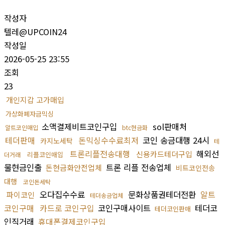
작성자
텔레@UPCOIN24
작성일
2026-05-25 23:55
조회
23
개인지갑 고가매입
가상화폐자금믹싱
소액결제비트코인구입
sol판매처
알트코인매입
btc현금화
테더판매
돈믹싱수수료최저
코인 송금대행 24시
카지노세탁
테
트론리플전송대행
해외선
신용카드테더구입
리플코인매입
더거래
물현금인출
트론 리플 전송업체
돈현금화안전업체
비트코인전송
대행
코인돈세탁
오다집수수료
문화상품권테더전환
알트
파이코인
테더송금업체
코인구매
카드로 코인구입
코인구매사이트
테더코
테더코인판매
인직거래
휴대폰결제코인구입