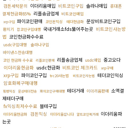
이더리움매입
비트코인구입
솔라나매입
검돈세탁문의
휴대폰
리플송금업체
결제현금화85%
비트코인매입
파이코인판매
문상비트코인구입
코인돈믹싱
테더현금화
xrp구입
국내거래소fds뚫어주는곳
비트코인사는방
환치기
잡코인구입대행
법
코인현금화수수료
usdc구입대행
솔라나구입
바이낸스전송대행
리플송금업체
중고오다
usdc매입
코인 현금화 수수료
리플코인판매
이더리움현금화
usdc현금화
비트코인 체크카드
xrp구매
xrp구입
파이코인구입
테더코인믹싱
trc20사는법
비트코인사는법
암호화폐구매대행
테더거래
소액결
이더리움판매
횡령믹싱
문상테더전송
파이코인구매대행
제테더구매
fx믹싱최저수수료
블테구입
검돈믹싱
이더리움파
이더리움현금화
이더리움삽니다
알트코인퀵거래
는곳