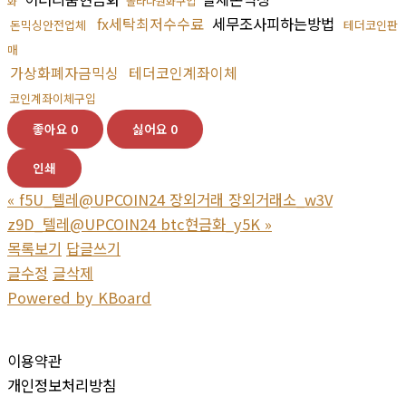
화
솔라나원화구입
fx세탁최저수수료
세무조사피하는방법
돈믹싱안전업체
테더코인판
매
가상화폐자금믹싱
테더코인계좌이체
코인계좌이체구입
좋아요
0
싫어요
0
인쇄
«
f5U_텔레@UPCOIN24 장외거래 장외거래소_w3V
z9D_텔레@UPCOIN24 btc현금화_y5K
»
목록보기
답글쓰기
글수정
글삭제
Powered by KBoard
이용약관
개인정보처리방침