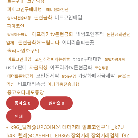
코인믹싱
트론구매
파이코인구매대행
태더원화환전
돈현금화
비트코인매입
솔라나전송대행
파이코인
아프리카tv돈현금화
빗썸코인추적
돈현금화안전
탈세하는방법
돈현금화해드립니다
이더리움파는곳
업체
솔라나원화구입
tron구매대행
비트코인매입
코인추적피하는방법
불법자금세탁
usdc판매
자금믹싱
아프리카tv돈현금화
코인무통
코인돈세탁
가상화폐자금세탁
금은돈
테더트론현금화
tron구입
비트대리송금
믹싱
이더리움전송대행
중고오다대포통장
좋아요
0
싫어요
0
인쇄
«
k9G_텔레@UPCOIN24 테더거래 알트코인구매 _k7U
h4K_텔레@CASHFILTER365 장외거래 장외거래업체_f9Z