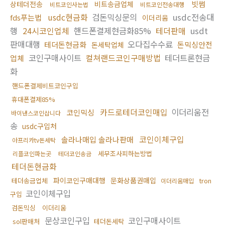
빗썸
상테더전송
비트송금업체
비트코인사는법
비트코인전송대행
usdc현금화
검돈믹싱문의
usdc전송대
fds푸는법
이더리움
행
24시코인업체
핸드폰결제현금화85%
테더판매
usdt
판매대행
오다집수수료
테더돈현금화
돈믹싱안전
돈세탁업체
코인구매사이트
컬쳐랜드코인구매방법
테더트론현금
업체
화
핸드폰결제비트코인구입
휴대폰결제85%
카드로테더코인매입
이더리움전
코인믹싱
바이낸스코인삽니다
송
usdc구입처
코인이체구입
솔라나매입 솔라나판매
아프리카tv돈세탁
세무조사피하는방법
리플코인파는곳
테더코인송금
테더돈현금화
파이코인구매대행
문화상품권매입
테더송금업체
tron
이더리움매입
코인이체구입
구입
검돈믹싱
이더리움
문상코인구입
코인구매사이트
sol판매처
테더돈세탁