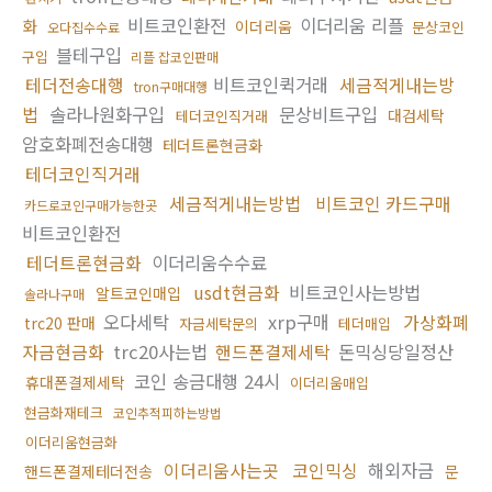
비트코인환전
이더리움 리플
화
이더리움
문상코인
오다집수수료
블테구입
구입
리플 잡코인판매
테더전송대행
비트코인퀵거래
세금적게내는방
tron구매대행
법
솔라나원화구입
문상비트구입
대검세탁
테더코인직거래
암호화폐전송대행
테더트론현금화
테더코인직거래
세금적게내는방법
비트코인 카드구매
카드로코인구매가능한곳
비트코인환전
테더트론현금화
이더리움수수료
usdt현금화
비트코인사는방법
알트코인매입
솔라나구매
오다세탁
xrp구매
가상화폐
trc20 판매
자금세탁문의
테더매입
자금현금화
trc20사는법
핸드폰결제세탁
돈믹싱당일정산
코인 송금대행 24시
휴대폰결제세탁
이더리움매입
현금화재테크
코인추적피하는방법
이더리움현금화
이더리움사는곳
코인믹싱
해외자금
핸드폰결제테더전송
문