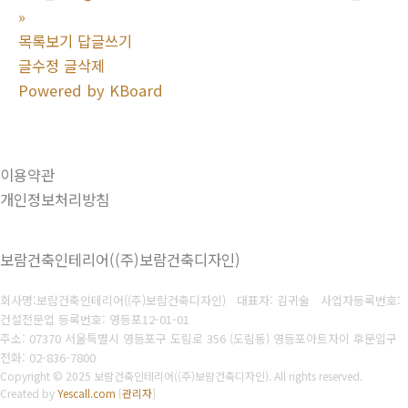
»
목록보기
답글쓰기
글수정
글삭제
Powered by KBoard
이용약관
개인정보처리방침
보람건축인테리어((주)보람건축디자인)
회사명:보람건축인테리어((주)보람건축디자인) 대표자: 김귀술
사업자등록번호:
건설전문업 등록번호: 영등포12-01-01
주소: 07370 서울특별시 영등포구 도림로 356 (도림동) 영등포아트자이 후문입구
전화: 02-836-7800
Copyright © 2025 보람건축인테리어((주)보람건축디자인). All rights reserved.
Created by
Yescall.com
[
관리자
]