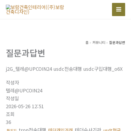
콘
텐
Mai
츠
Men
로
건
너
홈
커뮤니티
질문과답변
질문과답변
뛰
기
j2G_텔레@UPCOIN24 usdc전송대행 usdc구입대행_o6X
작성자
텔레@UPCOIN24
작성일
2026-05-26 12:51
조회
36
tron전송대행
테더수사기관
테더개인거래
usdt현금
환치기