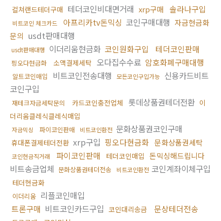
테더코인비대면거래
솔라나구입
xrp구매
컬쳐랜드테더구매
아프리카tv돈믹싱
코인구매대행
자금현금화
비트코인 체크카드
usdt판매대행
문의
이더리움현금화
코인원화구입
테더코인판매
usdt판매대행
오다집수수료
암호화폐구매대행
소액결제세탁
핑오다현금화
비트코인전송대행
신용카드비트
알트코인매입
모든코인구입가능
코인구입
롯데상품권테더전환
카드코인충전업체
이
재테크자금세탁문의
더리움클레식클레식매입
문화상품권코인구매
파이코인판매
자금믹싱
비트코인환전
xrp구입
핑오다현금화
문화상품권세탁
휴대폰결제테더전환
파이코인판매
돈믹싱해드립니다
테더코인매입
코인현금직거래
비트송금업체
코인계좌이체구입
문화상품권테더전송
비트코인환전
테더현금화
리플코인매입
이더리움
트론구매
비트코인카드구입
문상테더전송
코인대리송금