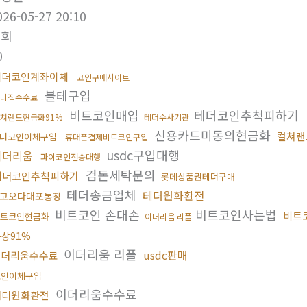
026-05-27 20:10
조회
0
테더코인계좌이체
코인구매사이트
블테구입
다집수수료
비트코인매입
테더코인추척피하기
쳐랜드현금화91%
테더수사기관
신용카드미동의현금화
컬쳐랜
더코인이체구입
휴대폰결제비트코인구입
usdc구입대행
이더리움
파이코인전송대행
검돈세탁문의
테더코인추척피하기
롯데상품권테더구매
테더송금업체
테더원화환전
고오다대포통장
비트코인 손대손
비트코인사는법
비트
비트코인현금화
이더리움 리플
문상91%
이더리움 리플
usdc판매
이더리움수수료
코인이체구입
이더리움수수료
태더원화환전