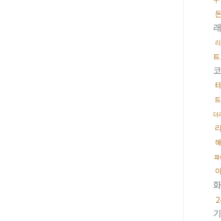
래
리
트
트
더
파