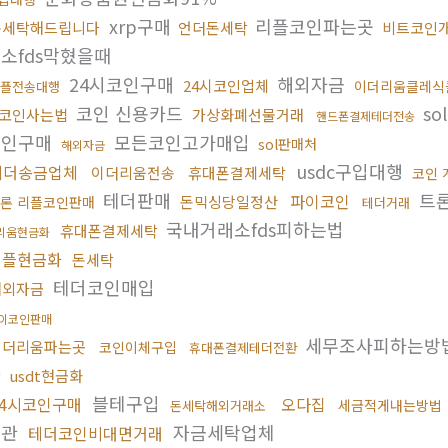
xrp구매
리플코인파는곳
돈세탁해드립니다
언더돈세탁
비트코인
소fds막혔을때
24시코인구매
해외자금
24시코인업체
이더리움클레식
플전송대행
코인 신용카드
so
코인사는법
가상화폐선물거래
핸드폰결제테더전송
코인구매
모든코인고가매입
sol판매처
해외자금
usdc구입대행
테더송금업체
이더리움전송
휴대폰결제세탁
코인 
테더판매
트론
파이코인
돈믹싱당일정산
론 리플코인판매
테더거래
국내거래소fds피하는법
휴대폰결제세탁
리움현금화
리플현금화
돈세탁
테더코인매입
해외자금
이코인판매
세무조사피하는방
이더리움파는곳
코인이체구입
휴대폰결제테더전환
화
usdt현금화
블테구입
24시코인구매
오다집
세금적게내는방법
돈세탁해외거래소
기관
자금세탁업체
테더코인비대면거래