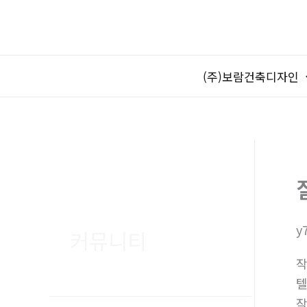
콘
텐
츠
로
(주)보람건축디자인
건
너
뛰
기
y
커뮤니티
텔