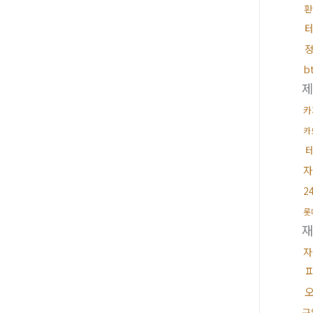
환
b
카
카
자
2
롯
자
구