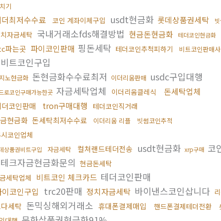
치기
usdt현금화
테더최저수수료
롯데상품권세탁
코인 계좌이체구입
빗
국내거래소fds해결방법
현금돈현금화
정치자금세탁
테더코인현금화
핑돈세탁
파이코인판매
tc파는곳
테더코인추척피하기
비트코인판매사
제비트코인구입
돈현금화수수료최저
usdc구입대행
지노현금화
이더리움판매
자금세탁업체
돈세탁업체
이더리움클레식
드로코인구매가능한곳
tron구매대행
테더코인판매
테더코인직거래
금현금화
돈세탁최저수수료
이더리움 리플
빗썸코인추적
4시코인업체
usdt현금화
코
컬쳐랜드테더전송
자금세탁
데상품권비트구입
xrp구매
재테크자금현금화문의
현금돈세탁
테더코인판매
비트코인 체크카드
금세탁업체
trc20판매
바이낸스코인삽니다
파이코인구입
정치자금세탁
리
돈믹싱해외거래소
오다세탁
휴대폰결제매입
핸드폰결제테더전환
문화상품권현금화91%
입대행