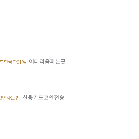
이더리움파는곳
드현금화91%
신용카드코인전송
코인사는법