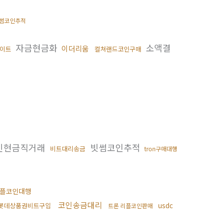
썸코인추적
자금현금화
소액결
이더리움
이트
컬쳐랜드코인구매
인현금직거래
빗썸코인추적
비트대리송금
tron구매대행
플코인대행
코인송금대리
usdc
롯데상품권비트구입
트론 리플코인판매