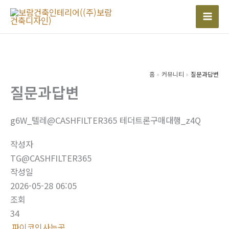
콘
텐
Mai
츠
Men
로
건
너
홈
커뮤니티
질문과답변
질문과답변
뛰
기
g6W_텔레@CASHFILTER365 테더트론구매대행_z4Q
작성자
TG@CASHFILTER365
작성일
2026-05-28 06:05
조회
34
파이코인사는곳