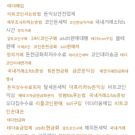
테더매입
돈믹싱안전업체
비트코인사는방법
코인돈세탁
국내거래소fds
세무조사피하는방법
코인현금직거래
시간
장외거래
usdt판매대행
블테
24시코인구매
테더tron구입
알트코인구매
판매
sol판매처
코인돈현금화
이체코인
돈현금화최저수수료
코인대리송금
장외거래
테더
테더코인세탁
코인비대면거래
금은돈믹싱
국내거래소fds증빙
핑돈현금화
재정거래현금화대
행사
탈세돈세탁
아프리카tv돈믹싱
비트코인
돈믹싱수수료최저
믹싱
빗썸fds푸는법
국내거래소fds증빙
재테크자금현금화문의
오다집수수료
리플코인판매
sol구입
이더리움매입
비트코
인손대손
테더현금화
usdc현금화
해외돈세탁
테더송금업체
국내거래
알트코인구매