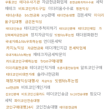
자금현금화업체
세탁
테더수사기관
무통코인
돈현금화최저수수료
재테크
이더리움수수료
비트코인카드구입
핑돈믹싱
xrp판매
검돈세탁
이더리
테더손대손
btc현금화
테더전송대행
움구입대행
금은돈믹싱
테더코인추척피하기
테더코인매입
가
테더코인송금
테더코인판매
정치자금믹싱
태더원화환전
상화폐자금현금화
빗썸fds푸는법
언더돈세탁
국내거래소fds우회하는법
카지노믹싱
테더개인지갑
돈세탁업체
자금현금화
재테크자금세탁문의
국내거래소fds깨는법
tron구매대행
카드로코인구매하는법
테더코인직거래
알트코인구매
이더리움현금화
트론리플전송업체
솔라나현금화
테더코인비대면거래
재정거래믹싱대행사
빗썸fds푸는법
자금믹싱
비트코인개인거래
sol현금화
테더코인송금
핑오다
비트코인신용카드
잡코인판매
trc20전송대행
세탁
파이코인전송대행
코인전송대행
코인구매대행24시
테더돈현금화