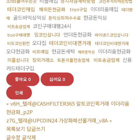
리플매입
정치자금세탁방법
소fds뚫어주는곳
코인추적피하는방법
테더코인매입
이더리움매입
해외돈현금화
tron구입
테더판
골드바믹싱믹싱
현금돈믹싱
돈믹싱최저수수료
매
코인구매대행24시
비트송금업체
언더돈현금화
밈코인삽니다
tron구매대행
바이낸스코인삽니다
오다집
테더코인비대면거래
비트코인환전
테더코인비대면거래
오다현금화
현금돈세탁
이더리움현금화
비트매입
해외돈믹싱
신용
리플삽니다
장외거래소
비트송금업체
트론리플전송업체
카드테더구입
좋아요
0
싫어요
0
인쇄
«
v6H_텔레@CASHFILTER365 알트코인퀵거래 이더리움
현금화_p2P
z7G_텔레@UPCOIN24 가상화폐선물거래_v8A
»
목록보기
답글쓰기
글수정
글삭제