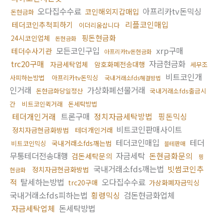
오다집수수료
아프리카tv돈믹싱
코인해외지갑매입
돈현금화
리플코인매입
테더코인추척피하기
이더리움삽니다
핑돈현금화
24시코인업체
돈현금화
모든코인구입
xrp구매
테더수사기관
아프리카tv돈현금화
trc20구매
자금현금화
자금세탁업체
암호화폐전송대행
세무조
비트코인개
사피하는방법
아프리카tv돈믹싱
국내거래소fds해결방법
인거래
가상화폐선물거래
돈현금화당일정산
국내거래소fds출금시
간
비트코인퀵거래
돈세탁방법
테더개인거래
트론구매
정치자금세탁방법
핑돈믹싱
비트코인판매사이트
정치자금현금화방법
테더개인거래
테더코인매입
테더
국내거래소fds깨는법
비트코인믹싱
블테판매
무통테더전송대행
자금세탁
돈현금화문의
검돈세탁문의
핑
국내거래소fds깨는법
빗썸코인추
정치자금현금화방법
현금화
적
탈세하는방법
오다집수수료
trc20구매
가상화폐자금믹싱
국내거래소fds피하는법
횡령믹싱
검돈현금화업체
자금세탁업체
돈세탁방법