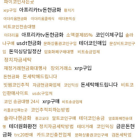
파이코인사는곳
아프리카tv돈현금화
xrp구입
환치기
이더리움현금화
이더리움클레식
테더돈믹싱
비트코인전송대행
아프리카tv돈현금화
코인이체구입
소액결제85%
솔라
이더리움
usdt현금화
테더코인매입
나구매
문화상품권코인구입
문상비트코인구
돈믹싱당일정산
입
암호화폐구매대행
비트송금업체
정치자금세탁
xrp구입
재정거래현금화대행사
장외거래소
돈세탁해드립니다
돈현금화
돈세탁해드립니다
빗썸코인추적
비트코
자금현금화업체
코인믹싱
인판매사이트
usdc구입처
xrp구매
코인 송금대행 24시
비트송금업체
코인추적피하는방법
리플코인파는곳
솔라나현금화
테더코인송금
알트코인구매
중고오다
암호화폐전송대
테더원화환전
금은돈현
정치자금세탁방법
코인믹싱
테더거래
행
금화
카드코인충전업체
trc20판매
검돈세탁업
문화상품권코인구매