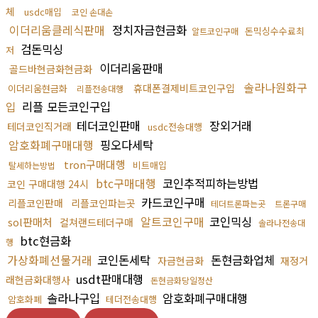
체
usdc매입
코인 손대손
이더리움클레식판매
정치자금현금화
돈믹싱수수료최
알트코인구매
검돈믹싱
저
이더리움판매
골드바현금화현금화
솔라나원화구
휴대폰결제비트코인구입
이더리움현금화
리플전송대행
입
리플 모든코인구입
테더코인판매
장외거래
테더코인직거래
usdc전송대행
암호화폐구매대행
핑오다세탁
tron구매대행
비트매입
탈세하는방법
btc구매대행
코인추적피하는방법
코인 구매대행 24시
카드코인구매
리플코인판매
리플코인파는곳
테더트론파는곳
트론구매
알트코인구매
코인믹싱
sol판매처
컬쳐랜드테더구매
솔라나전송대
btc현금화
행
가상화폐선물거래
코인돈세탁
돈현금화업체
자금현금화
재정거
usdt판매대행
래현금화대행사
돈현금화당일정산
솔라나구입
암호화폐구매대행
암호화폐
테더전송대행