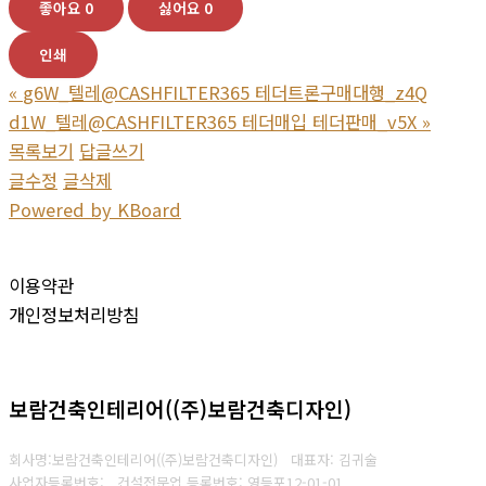
좋아요
0
싫어요
0
인쇄
«
g6W_텔레@CASHFILTER365 테더트론구매대행_z4Q
d1W_텔레@CASHFILTER365 테더매입 테더판매_v5X
»
목록보기
답글쓰기
글수정
글삭제
Powered by KBoard
이용약관
개인정보처리방침
보람건축인테리어((주)보람건축디자인)
회사명:보람건축인테리어((주)보람건축디자인) 대표자: 김귀술
사업자등록번호:
건설전문업 등록번호: 영등포12-01-01