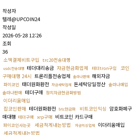
작성자
텔레@UPCOIN24
작성일
2026-05-28 12:26
조회
36
소액결제비트구입
trc20전송대행
테더대리송금
자금현금화업체
코인
테더tron구입
usdc전송대행
구매대행 24시
트론리플전송업체
해외자금
솔라나판매
태더원화환전
돈세탁당일정산
파이코인
솔라나매입
자금세탁업체
테더구매
솔라나판매
정치자금현금화방법
이더리움매입
잡코인판매
테더원화환전
비트코인믹싱
암호화폐구
btc현금화
매대행
비트코인 카드구매
xrp구매
테더구매
세금적게내는방법
이더리움매입
파이코인사는곳
자금믹싱업체
세금적게내는방법