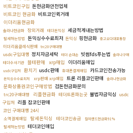
비트코인구입
돈현금화안전업체
비트코인 현금화
비트코인퀵거래
이더리움현금화
세금적게내는방법
장외거래
솔라나현금화
테더돈믹싱
돈믹싱수수료최저
핑현금화
돈믹싱
탈세하는방법
중고오다대포통장
이더리움클레식판매
trc20구매대행
정치자금세탁
빗썸fds푸는법
usdc구입대행
테더 손대손
솔라나구매
블테판매
xrp매입
이더리움매입
테더수사기관
환치기
usdc판매
카드코인전송가능
휴대폰결제매입
usdc구입처
트론 리플코인판매
xrp판매 xrp매입
돈믹싱수수료최저
솔라나현금화
문화상품권코인구매방법
검돈현금화문의
리플현금화
불법자금믹싱
테더트론파는곳
usdc
trc20구매대행
리플 잡코인판매
구입처
코인 구매대행 24시
탈세돈믹싱
테더코인송금
소액결제매입
컬쳐랜드현금화91%
테더코인매입
탈세하는방법