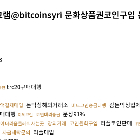
그램@bitcoinsyri 문화상품권코인구입
3
trc20구매대행
환전
돈믹싱해외거래소
검돈믹싱업
액결제매입
비트코인송금대행
구매대행
문상91%
코인대리송금
이체코인
리플코인판매
장외거래
코인원화구입
이더리움클레식사는곳
위
리플매입
자금세탁문의