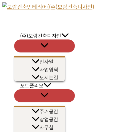
콘
텐
츠
로
(주)보람건축디자인
건
메
너
뉴
토
뛰
글
인사말
기
사업영역
오시는길
포트폴리오
메
뉴
토
글
주거공간
상업공간
사무실