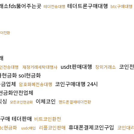
래소fds뚫어주는곳
테더트론구매대행
btc구매대행
테더전송대행
테더전환
래
usdt판매대행
코인
장외거래소
인전송대행
재정거래세탁대행사
현금화 sol현금화
송금업체
코인구매대행 24시
암호화폐전송대행
현금화안전업체
믹싱
이체코인
핸드폰결제테더전환
모든코인현금화
구매 테더판매
비트코인환전
휴대폰결제코인구입
tc현금화
리플코인판매
코인대
usdc매입