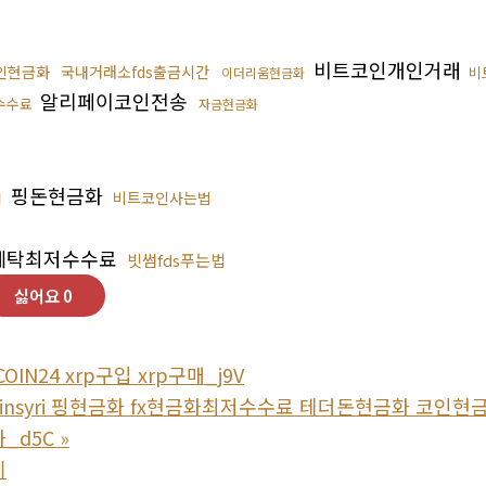
비트코인개인거래
인현금화
국내거래소fds출금시간
비
이더리움현금화
알리페이코인전송
수수료
자금현금화
핑돈현금화
비트코인사는법
매
세탁최저수수료
빗썸fds푸는법
싫어요
0
OIN24 xrp구입 xrp구매_j9V
tcoinsyri 핑현금화 fx현금화최저수수료 테더돈현금화 코
_d5C
»
기