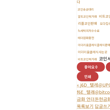
다
코인송금대리
비트코
알트코인퀵거래
리플코인판매
오다집
fx세탁최저수수료
테더원화환전
이더리움클레식클레식판
이더리움클레식사는곳
코인
비트코인퀵거래
좋아요
0
인쇄
«
j6D_텔레@UPC
f6E_텔래@bi
금화 언더돈현금화
목록보기
답글쓰