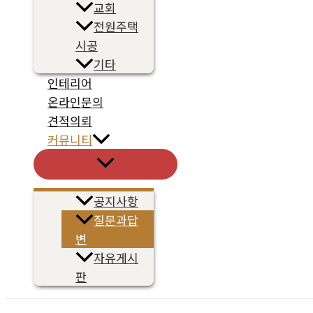
교회
전원주택
시공
기타
인테리어
온라인문의
견적의뢰
커뮤니티
메
뉴
토
글
공지사항
질문과답
변
자유게시
판