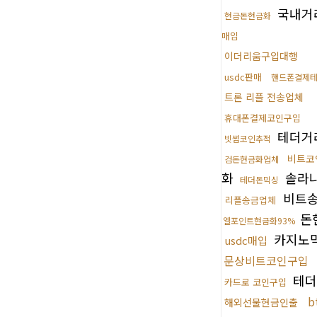
국내거
현금돈현금화
매입
이더리움구입대행
usdc판매
핸드폰결제
트론 리플 전송업체
휴대폰결제코인구입
테더거
빗썸코인추적
비트코
검돈현금화업체
화
솔라나
테더돈믹싱
비트
리플송금업체
돈
엘포인트현금화93%
카지노
usdc매입
문상비트코인구입
테더
카드로 코인구입
b
해외선물현금인출