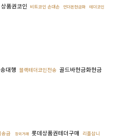
상품권코인
비트코인 손대손
언더돈현금화
테더코인
전송대행
골드바현금화현금
블랙테더코인전송
롯데상품권테더구매
리송금
리플삽니
장외거래