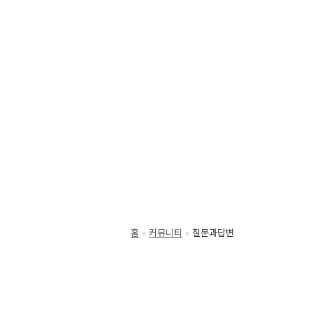
홈
커뮤니티
질문과답변