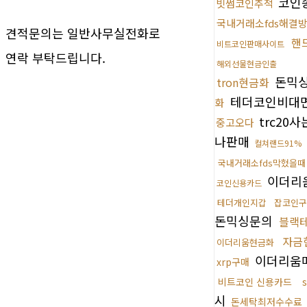
코인
빗썸코인추적
국내거래소fds해결
견적문의는 일반사무실전화로
핸
비트코인판매사이트
연락 부탁드립니다.
해외선물현금인출
돈믹
tron현금화
테더코인비대
화
trc20
중고오다
나판매
컬쳐랜드91%
국내거래소fds막혔을때
이더리
코인신용카드
테더개인지갑
잡코인구
돈믹싱문의
블랙
자금
이더리움현금화
이더리움
xrp구매
비트코인 신용카드
시
돈세탁최저수수료