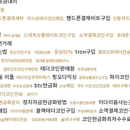
송금대리
방법
핸드폰결제비트구입
드폰결제세탁
신용카드
카드로테더코인매입
싱
신세계상품권비트코인구입
소액결제코인구입
휴대폰
테더 손대손
면거래
사는법
tron구입
문상91%
엘포인트테더전
문상코인구입
대검현금화
정치자금현금화방법
휴대폰결제현금화85%
테더코인판매함
엘포인트코인구매방법
돈현금화방법
움 리플
핑오다믹싱
파이코인
테더코인추척피하기
문화상품권코인구입
btc현금화
xrp매입
테더구매 
입대행
카드 비트코인현금화
비트송금업체
테더코인전송
환치기
정치자금현금화방법
이더리움사는
현금화문의
트론리플전송대행
매입
블랙테더코인구입
소액결제코인
이더리움판매
자금세탁문의
코인현금화최저수수
ssg페이테더전송
솔라나구매
암호화폐구매대행