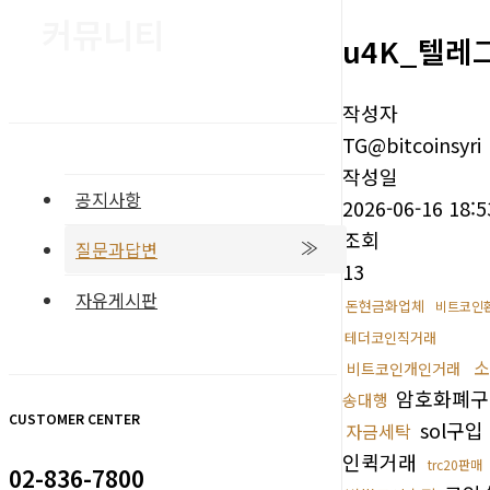
커뮤니티
u4K_텔레
작성자
TG@bitcoinsyri
작성일
공지사항
2026-06-16 18:5
조회
질문과답변
13
자유게시판
돈현금화업체
비트코인
테더코인직거래
소
비트코인개인거래
암호화폐
송대행
CUSTOMER CENTER
sol구입
자금세탁
인퀵거래
trc20판매
02-836-7800