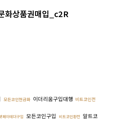
 문화상품권매입_c2R
체
이더리움구입대행
비트코인전
모든코인현금화
모든코인구입
알트코
쳇페이테더구입
비트코인환전