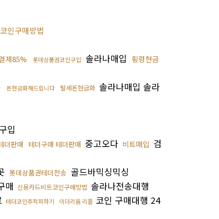
코인구매방법
솔라나매입
결제85%
횡령현금
롯데상품권코인구입
솔라나매입 솔라
송
탈세돈현금화
돈현금화해드립니다
구입
중고오다
검
비트매입
테더판매
테더구매 테더판매
곳
골드바믹싱믹싱
롯데상품권테더전송
구매
솔라나전송대행
신용카드비트코인구매방법
료
코인 구매대행 24
테더코인추척피하기
이더리움 리플