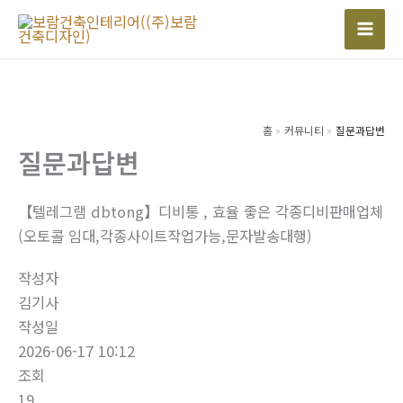
콘
텐
Mai
츠
Men
로
건
너
홈
커뮤니티
질문과답변
질문과답변
뛰
기
【텔레그램 dbtong】디비통 , 효율 좋은 각종디비판매업체
(오토콜 임대,각종사이트작업가능,문자발송대행)
작성자
김기사
작성일
2026-06-17 10:12
조회
19