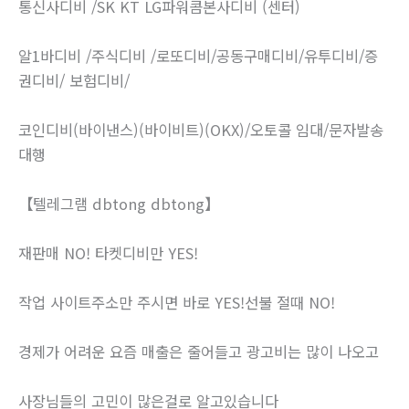
통신사디비 /SK KT LG파워콤본사디비 (센터)
알1바디비 /주식디비 /로또디비/공동구매디비/유투디비/증
권디비/ 보험디비/
코인디비(바이낸스)(바이비트)(OKX)/오토콜 임대/문자발송
대행
【텔레그램 dbtong dbtong】
재판매 NO! 타켓디비만 YES!
작업 사이트주소만 주시면 바로 YES!선불 절때 NO!
경제가 어려운 요즘 매출은 줄어들고 광고비는 많이 나오고
사장님들의 고민이 많은걸로 알고있습니다