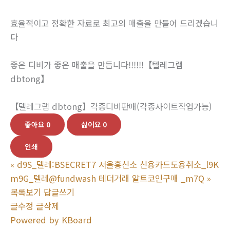
효율적이고 정확한 자료로 최고의 매출을 만들어 드리겠습니
다
​좋은 디비가 좋은 매출을 만듭니다!!!!!!【텔레그램
dbtong】
【텔레그램 dbtong】각종디비판매(각종사이트작업가능)
좋아요
0
싫어요
0
인쇄
«
d9S_텔레:BSECRET7 서울흥신소 신용카드도용취소_l9K
m9G_텔레@fundwash 테더거래 알트코인구매 _m7Q
»
목록보기
답글쓰기
글수정
글삭제
Powered by KBoard