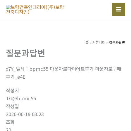
콘
텐
Mai
츠
Men
로
건
너
홈
커뮤니티
질문과답변
질문과답변
뛰
기
x7Y_텔레 : bpmc55 마운자로다이어트후기 마운자로구매
후기_e4E
작성자
TG@bpmc55
작성일
2026-06-19 03:23
조회
20