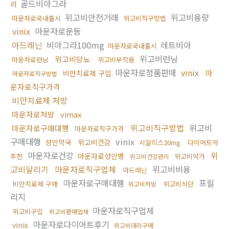
골드비아그라
리
위고비안전거래
위고비용량
마운자로국내출시
위고비직구방법
vinix
마운자로운동
아드레닌
비아그라100mg
레트비아
마운자로국내출시
위고비런닝
위고비당뇨
마운자로런닝
위고비부작용
마운자로정품판매
vinix
마
비만치료제 구입
마운자로직구방법
운자로직구가격
비만치료제 처방
마운자로처방
vimax
위고비직구방법
위고비
마운자로구매대행
마운자로직구가격
구매대행
vinix
성인약국
위고비건강
시알리스20mg
다이어트약
마운자로건강
위
마운자로성인병
추천
위고비약가
위고비건강관리
고비달리기
마운자로직구업체
위고비비용
아드레닌
마운자로구매대행
프릴
비만치료제 구매
위고비식단
위고비처방
리지
마운자로직구업체
위고비구입
위고비판매업체
마운자로다이어트후기
vinix
위고비대리구매