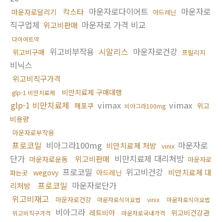
마운자로다이어트
마운자로
칵스타
마운자로달리기
아드레닌
직구업체
마운자로 가격 비교
위고비판매
다이어트약
위고비부작용
시알리스
마운자로건강
위고비구매
프릴리지
비닉스
위고비직구가격
비만치료제 구매대행
glp-1 비만치료제
glp-1 비만치료제
vimax
vimax
해포쿠
위고
비아그라100mg
비용량
마운자로부작용
프로코밀
비아그라100mg
마운자로
비만치료제 처방
vinix
단가
비만치료제 대리처방
위고비판매
마운자로운동
마운자로
프로코밀
위고비건강
비만치료제 대
wegovy
아드레닌
파는곳
프로코밀
마운자로단가
리처방
위고비재고
마운자로건강
마운자로식이요법
vinix
마운자로식이요법
비아그라
레트비아
위고비건강관
위고비직구가격
마운자로국내가격