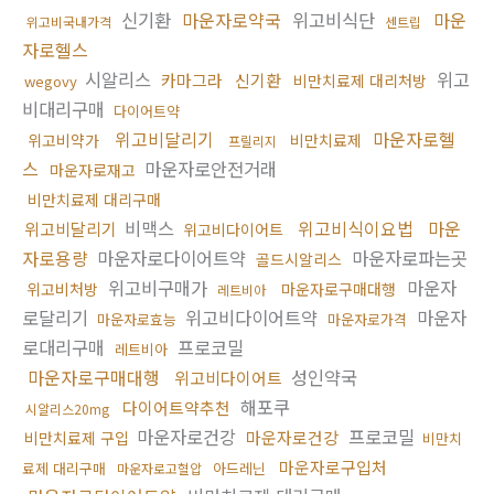
신기환
마운자로약국
위고비식단
마운
위고비국내가격
센트립
자로헬스
시알리스
위고
카마그라
신기환
비만치료제 대리처방
wegovy
비대리구매
다이어트약
위고비달리기
마운자로헬
위고비약가
비만치료제
프릴리지
스
마운자로안전거래
마운자로재고
비만치료제 대리구매
비맥스
위고비식이요법
마운
위고비달리기
위고비다이어트
자로용량
마운자로다이어트약
마운자로파는곳
골드시알리스
위고비구매가
마운자
위고비처방
마운자로구매대행
레트비아
로달리기
위고비다이어트약
마운자
마운자로효능
마운자로가격
로대리구매
프로코밀
레트비아
마운자로구매대행
성인약국
위고비다이어트
해포쿠
다이어트약추천
시알리스20mg
마운자로건강
프로코밀
마운자로건강
비만치료제 구입
비만치
마운자로구입처
료제 대리구매
아드레닌
마운자로고혈압