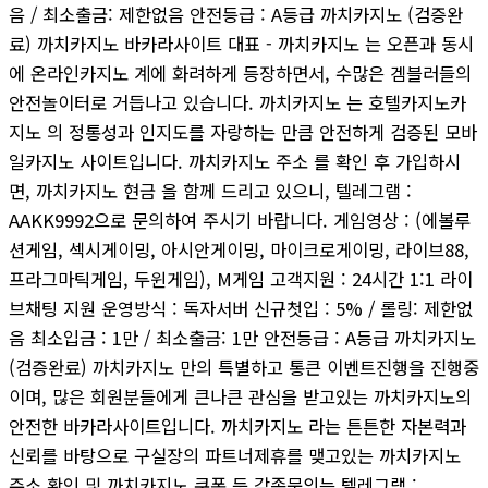
음 / 최소출금: 제한없음 안전등급 : A등급 까치카지노 (검증완
료) 까치카지노 바카라사이트 대표 - 까치카지노 는 오픈과 동시
에 온라인카지노 계에 화려하게 등장하면서, 수많은 겜블러들의
안전놀이터로 거듭나고 있습니다. 까치카지노 는 호텔카지노카
지노 의 정통성과 인지도를 자랑하는 만큼 안전하게 검증된 모바
일카지노 사이트입니다. 까치카지노 주소 를 확인 후 가입하시
면, 까치카지노 현금 을 함께 드리고 있으니, 텔레그램 :
AAKK9992으로 문의하여 주시기 바랍니다. 게임영상 : (에볼루
션게임, 섹시게이밍, 아시안게이밍, 마이크로게이밍, 라이브88,
프라그마틱게임, 두윈게임), M게임 고객지원 : 24시간 1:1 라이
브채팅 지원 운영방식 : 독자서버 신규첫입 : 5% / 롤링: 제한없
음 최소입금 : 1만 / 최소출금: 1만 안전등급 : A등급 까치카지노
(검증완료) 까치카지노 만의 특별하고 통큰 이벤트진행을 진행중
이며, 많은 회원분들에게 큰나큰 관심을 받고있는 까치카지노의
안전한 바카라사이트입니다. 까치카지노 라는 튼튼한 자본력과
신뢰를 바탕으로 구실장의 파트너제휴를 맺고있는 까치카지노
주소 확인 및 까치카지노 쿠폰 등 각종문의는 텔레그램 :