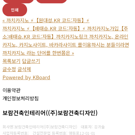
인쇄
«
까치카지노 ⚡️【원대성.KR 코드:자동】⚡️
까치카지노 ⚡️【배태승.KR 코드:자동】⚡️ 까치카지노가입【주
소:배태승.KR 코드:자동】까치카지노링크 까치카지노, 온라인
카지노, 카지노사이트, 바카라사이트 를이용하시는 분들이라면
까치카지노 라는 단어를 한번쯤은
»
목록보기
답글쓰기
글수정
글삭제
Powered by KBoard
이용약관
개인정보처리방침
보람건축인테리어((주)보람건축디자인)
회사명:보람건축인테리어((주)보람건축디자인) 대표자: 김귀술
사업자등록번호:
건설전문업 등록번호: 영등포12-01-01