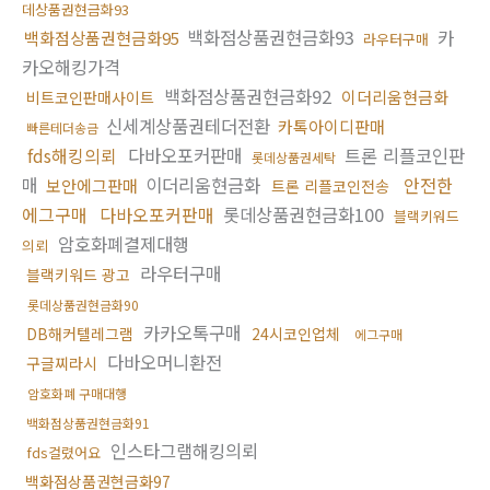
데상품권현금화93
백화점상품권현금화93
카
백화점상품권현금화95
라우터구매
카오해킹가격
백화점상품권현금화92
이더리움현금화
비트코인판매사이트
신세계상품권테더전환
카톡아이디판매
빠른테더송금
fds해킹의뢰
다바오포커판매
트론 리플코인판
롯데상품권세탁
매
이더리움현금화
안전한
보안에그판매
트론 리플코인전송
에그구매
다바오포커판매
롯데상품권현금화100
블랙키워드
암호화폐결제대행
의뢰
라우터구매
블랙키워드 광고
롯데상품권현금화90
카카오톡구매
DB해커텔레그램
24시코인업체
에그구매
다바오머니환전
구글찌라시
암호화폐 구매대행
백화점상품권현금화91
인스타그램해킹의뢰
fds걸렸어요
백화점상품권현금화97