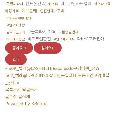
핸드폰인증
비트코인카드결제
구글찌라시
인스타그램
카톡인증
에그판매
해킹가격
안전한에그구매
다바오포커머니판매
코인구매대행
구글찌라시 가격
리플송금업체
알트코인구매
비트코인환전
다바오포커판매
테더해외송금
코인구매사이트
좋아요
0
싫어요
0
인쇄
«
n0K_텔레@CASHFILTER365 usdc구입대행_t4W
b6V_텔레@UPCOIN24 잡코인구입대행 모든코인고가매입
_g3D
»
목록보기
답글쓰기
글수정
글삭제
Powered by KBoard