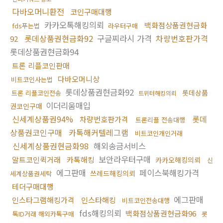
다바오머니환전
코인구매대행
카카오톡해킹의뢰
백화점상품권현금화
fds푸는법
라우터구매
롯데상품권현금화92
구글찌라시 가격
차량번호판가격
92
롯데상품권현금화94
트론 리플코인판매
다바오머니상
비트코인사는법
롯데상품권현금화92
롯데상품
트론 리플코인전송
트위터해킹의뢰
이더리움매입
권코인구매
신세계상품권94%
롯데
차량번호판가격
트론리플 전송대행
상품권코인구매
카톡해커텔레그램
비트코인개인거래
신세계상품권현금화98
해외송금서비스
보안라우터구매
알트코인퀵거래
카톡해킹
카카오해킹의뢰
신
에그판매
페이스북해킹가격
쓰레드해킹의뢰
세계상품권세탁
테더구매대행
에그판매
인스타그램해킹가격
인스타해킹
비트코인전송대행
fds해킹의뢰
백화점상품권현금화96
톡ID거래 해외카톡구매
롯