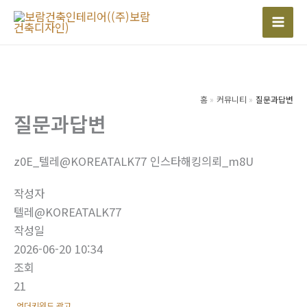
콘
텐
Mai
츠
Men
로
건
너
홈
커뮤니티
질문과답변
질문과답변
뛰
기
z0E_텔레@KOREATALK77 인스타해킹의뢰_m8U
작성자
텔레@KOREATALK77
작성일
2026-06-20 10:34
조회
21
언더키워드 광고