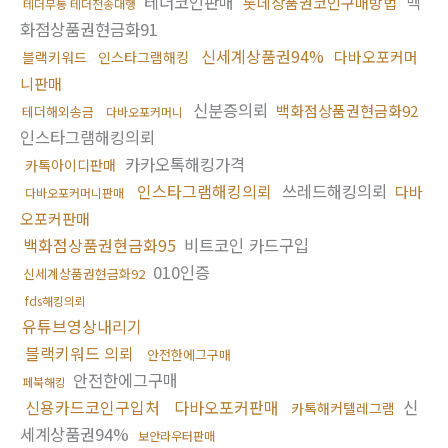
테더코인판매
백
롯데상품권코인구매방법
테더무통 테더전송대행
화점상품권현금화91
신세계상품권94%
다바오포커머
블랙키워드
인스타그램해킹
니판매
신분증의뢰
백화점상품권현금화92
테더해외송금
다바오포커머니
인스타그램해킹의뢰
카카오톡해킹가격
카톡아이디판매
인스타그램해킹의뢰
쓰레드해킹의뢰
다바
다바오포커머니판매
오포커판매
백화점상품권현금화95
비트코인 카드구입
010인증
신세계상품권현금화92
fds해킹의뢰
유튜브영상내리기
블랙키워드 의뢰
안전한에그구매
안전한에그구매
페북해킹
신용카드코인구입처
다바오포커판매
신
카톡해커텔레그램
세계상품권94%
보안라우터판매