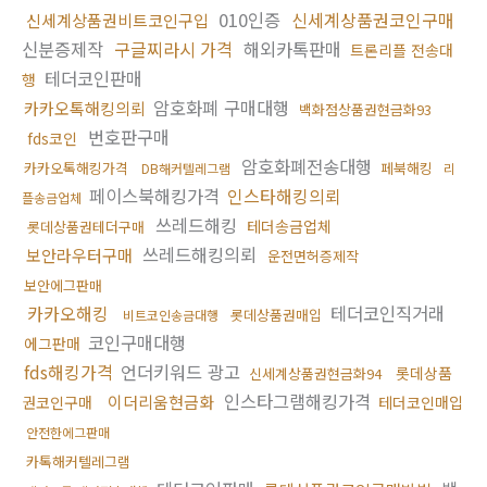
010인증
신세계상품권코인구매
신세계상품권비트코인구입
신분증제작
구글찌라시 가격
해외카톡판매
트론리플 전송대
테더코인판매
행
암호화폐 구매대행
카카오톡해킹의뢰
백화점상품권현금화93
번호판구매
fds코인
암호화폐전송대행
카카오톡해킹가격
페북해킹
DB해커텔레그램
리
페이스북해킹가격
인스타해킹의뢰
플송금업체
쓰레드해킹
테더송금업체
롯데상품권테더구매
쓰레드해킹의뢰
보안라우터구매
운전면허증제작
보안에그판매
카카오해킹
테더코인직거래
롯데상품권매입
비트코인송금대행
코인구매대행
에그판매
fds해킹가격
언더키워드 광고
롯데상품
신세계상품권현금화94
인스타그램해킹가격
이더리움현금화
권코인구매
테더코인매입
안전한에그판매
카톡해커텔레그램