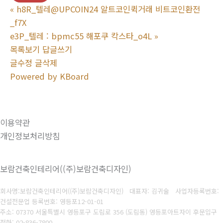
«
h8R_텔레@UPCOIN24 알트코인퀵거래 비트코인환전
_f7X
e3P_텔레 : bpmc55 해포쿠 칵스타_o4L
»
목록보기
답글쓰기
글수정
글삭제
Powered by KBoard
이용약관
개인정보처리방침
보람건축인테리어((주)보람건축디자인)
회사명:보람건축인테리어((주)보람건축디자인) 대표자: 김귀술
사업자등록번호:
건설전문업 등록번호: 영등포12-01-01
주소: 07370 서울특별시 영등포구 도림로 356 (도림동) 영등포아트자이 후문입구
전화: 02-836-7800