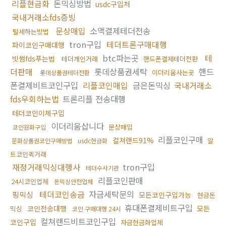
리플현금화
돈믹싱방법
usdc구입처
국내거래소fds증빙
문상매입
소액결제테더전송
탈세하는방법
tron구입
테더트론구매대행
파이코인구매대행
btc파는곳
테
빗썸fds푸는법
테더개인거래
핸드폰결제테더전환
더판매
롯데상품권세탁
핸드
이더리움사는곳
롯데상품권테더전환
폰결제비트코인구입
리플코인매입
금은돈믹싱
국내거래소
fds우회하는법
트론리플 전송대행
테더코인이체구입
이더리움삽니다
문상매입
코인원화구입
리플코인구매
컬쳐랜드91%
알
문화상품권코인구매방법
usdc현금화
트코인퀵거래
재정거래믹싱대행사
tron구입
테더수사기관
리플코인판매
24시코인업체
돈믹싱안전업체
테더코인송금
자금세탁문의
핑믹싱
모든코인구입가능
현금돈
휴대폰결제비트구입
코인전송대행
모든
믹싱
코인 구매대행 24시
컬쳐랜드비트코인구입
코인구입
자금현금화업체