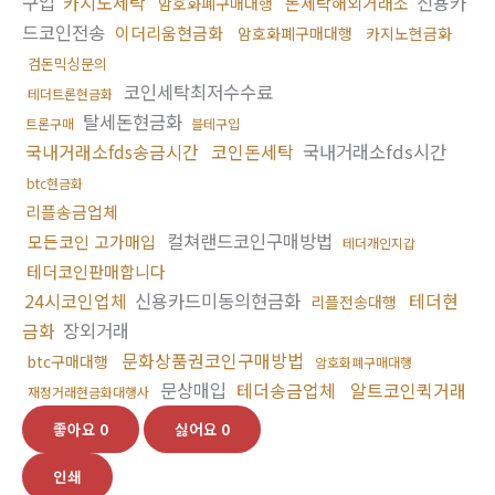
구입
카지노세탁
신용카
돈세탁해외거래소
암호화폐구매대행
드코인전송
이더리움현금화
암호화폐구매대행
카지노현금화
검돈믹싱문의
코인세탁최저수수료
테더트론현금화
탈세돈현금화
트론구매
블테구입
국내거래소fds송금시간
코인돈세탁
국내거래소fds시간
btc현금화
리플송금업체
컬쳐랜드코인구매방법
모든코인 고가매입
테더개인지갑
테더코인판매합니다
24시코인업체
신용카드미동의현금화
테더현
리플전송대행
금화
장외거래
문화상품권코인구매방법
btc구매대행
암호화폐구매대행
문상매입
테더송금업체
알트코인퀵거래
재정거래현금화대행사
좋아요
0
싫어요
0
인쇄