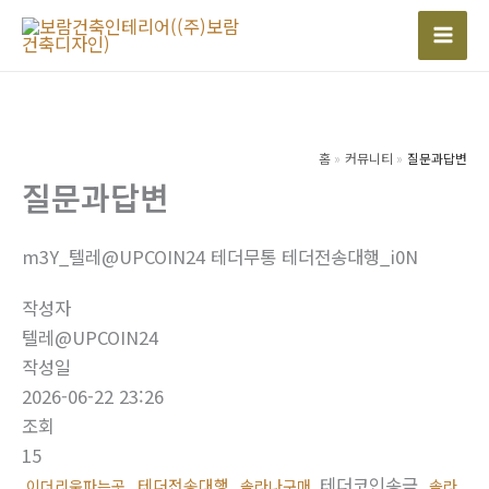
콘
텐
Mai
츠
Men
로
건
너
홈
커뮤니티
질문과답변
질문과답변
뛰
기
m3Y_텔레@UPCOIN24 테더무통 테더전송대행_i0N
작성자
텔레@UPCOIN24
작성일
2026-06-22 23:26
조회
15
테더코인송금
테더전송대행
이더리움파는곳
솔라나구매
솔라