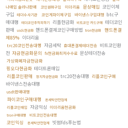
문상매입
코인이체
나매입 솔라나판매
이더리움
코인원화구입
구입
btc구
코인계좌이체구입
바이낸스구입대행
테더수사기관
매대행
리플현금화
테더코인
테더코인추척피하기
비트코인 카드구매
판매
핸드폰결제코인구매방법
핸드폰결
usdc현금화
tron현금화
제85%
이더리움
자금세탁
비트코인환
trc20코인전송대행
휴대폰결제테더전송
전
자금현금화문의
문상테더전송
fx현금화최저수수료
가상화폐자금현금화
핑오다현금화
테더트론매입
리플코인판매
trc20전송대행
리플코인구매
정치자금현금화
바이낸스전송대행
usdt판매대행
파이코인구매대행
돈세탁안전업체
자금믹싱
이더리움현금화
리플코인매입
비트코인전송대행
tron구매대행
코인믹싱
빗썸fds푸는법
돈세탁안전업체