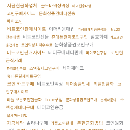
자금현금화업체
골드바믹싱믹싱
테더전송대행
코인구매사이트
문화상품권테더전송
파이코인
비트코인판매사이트
이더리움매입
trc20
가상화폐자금현금화
비트코인선물
암호화폐
휴대폰결제코인구입
전송대행
카드코인
문화상품권코인구매
코인믹싱최저수수료
충전가능
비트코인판매사이트
테더구매테더판매
코인현
파이코인구입
금직거래
세탁재테크
소액결제코인구매
파이코인구입
휴대폰결제비트구입
코인 카드구매
비트코인믹싱
테더송금업체
리플현금화
코
인구매사이트
tron구입
소
리플 모든코인현금화
문화상품권코인구매
돈세탁문의
테더코인송금
액결제테더구매
탈세하는방법
자금세탁
솔라나구매
돈현금화방법
코인원화
리플코인판매