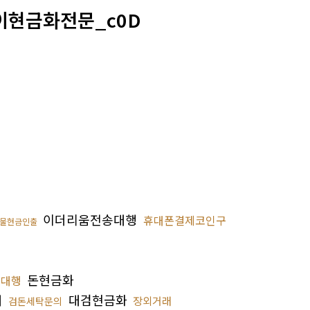
이현금화전문_c0D
이더리움전송대행
휴대폰결제코인구
물현금인출
돈현금화
송대행
매
대검현금화
장외거래
검돈세탁문의