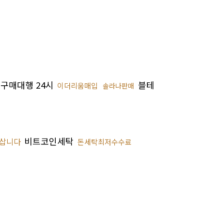
구매대행 24시
블테
이더리움매입
솔라나판매
비트코인세탁
삽니다
돈세탁최저수수료