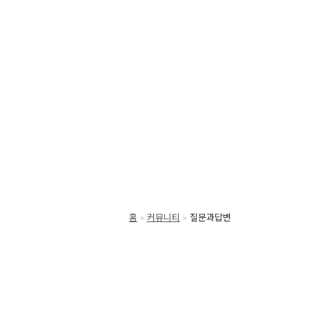
홈
커뮤니티
질문과답변