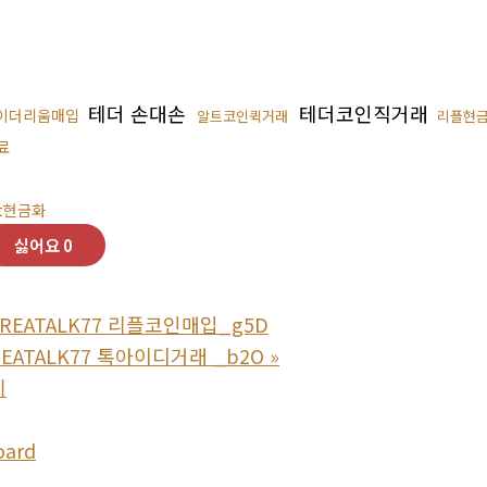
테더 손대손
테더코인직거래
이더리움매입
알트코인퀵거래
리플현
료
dt현금화
싫어요
0
REATALK77 리플코인매입_g5D
EATALK77 톡아이디거래 _b2O
»
기
oard