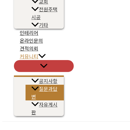
교회
전원주택
시공
기타
인테리어
온라인문의
견적의뢰
커뮤니티
메
뉴
토
글
공지사항
질문과답
변
자유게시
판