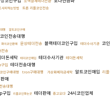
상코인구입
오다현금화
소액결제테더전환
트론 리플코인전송
조사피하는방법
대행
알트코인구매
코인전송대행
입
블랙테더코인구입
코인
문상테더전송
테더수사기관
파이코인판매
더전송
테더돈세탁
테더수사기관
테더돈세탁
테더코인매입
테더전송대행
on구입
알트코인매입
리플
tron구매대행
코인구매대행
가상화폐자금세탁
판매
전송대행
rp구입
테더판매
24시코인업체
중고오다
리플코인파는곳