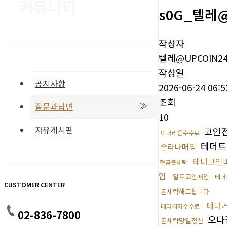
커뮤니티
s0G_텔레
작성자
텔레@UPCOIN2
작성일
공지사항
2026-06-24 06:5
조회
질문과답변
10
자유게시판
코인
이더리움수수료
테더트
솔라나매입
테더코인
현금돈세탁
입
알트코인매입
테더
CUSTOMER CENTER
돈세탁해드립니다
테더
테더최저수수료
02-836-7800
오다
돈세탁당일정산