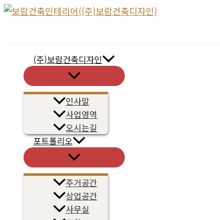
콘
텐
츠
로
(주)보람건축디자인
건
메
너
뉴
토
뛰
글
인사말
기
사업영역
오시는길
포트폴리오
메
뉴
토
글
주거공간
상업공간
사무실