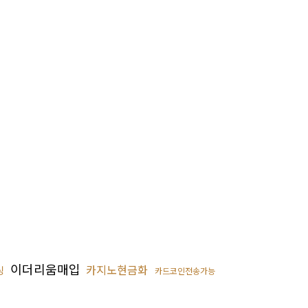
이더리움매입
카지노현금화
싱
카드코인전송가능