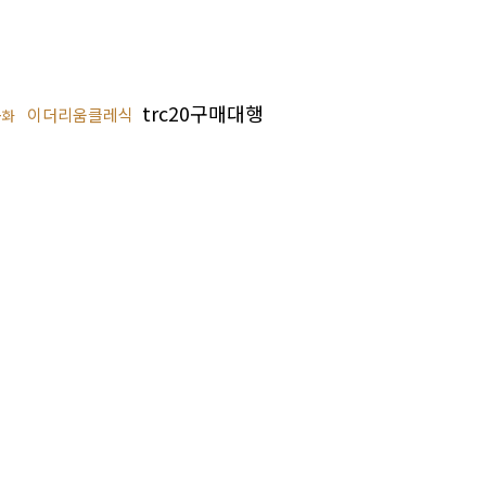
trc20구매대행
이더리움클레식
금화