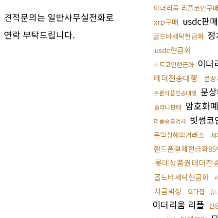
이더리움 리플코인구
견적문의는 일반사무실전화로
usdc판
xrp구매
연락 부탁드립니다.
정
골드바세탁현금화
usdc현금화
이더
비트코인현금화
테더전송대행
문상
문상
트론리플전송대행
암호화
솔라나판매
빗썸코
리플송금업체
돈믹싱해외거래소
세
핸드폰결제현금화85
롯데상품권테더전
골드바세탁현금화
자금믹싱
오다집
휴
이더리움 리플
신