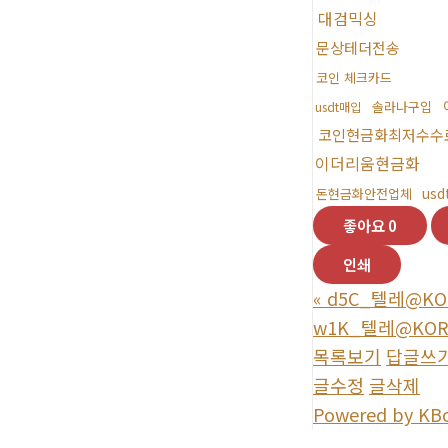
대검믹싱
문상테더전송
코인 체크카드
솔라나구입
usdt매입
코인현금화최저수수
이더리움현금화
us
돈현금화안전업체
좋아요
0
인쇄
«
d5C_텔레@KO
w1K_텔레@KOR
목록보기
답글쓰
글수정
글삭제
Powered by KB