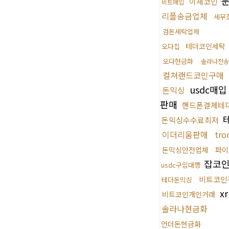
문
이체코인
비트매입
리플송금업체
세무
검돈세탁업체
테더코인세탁
오다집
오다현금화
솔라나전송
컬쳐랜드코인구매
usdc매
돈믹싱
판매
핸드폰결제테
돈믹싱수수료최저
이더리움판매
tr
돈믹싱안전업체
파이
잡코인
usdc구입대행
비트코인
테더돈믹싱
x
비트코인개인거래
솔라나현금화
언더돈현금화