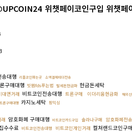
@UPCOIN24 위챗페이코인구입 위챗페
4
3
전송대행
리플코인파는곳
소액결제테더전송
론구매대행
현금돈세탁
빗썸fds푸는법
탈세돈현금화
비트코인전송대행
비대면거래
트론구매
이더리움현금화
해외선
카지노세탁
핑믹싱
트론구매대행
암호화폐 구매대행
거래
암호화폐전
솔라나구매
비트코인카드구입
집수수료
컬쳐랜드코인구
비트코인개인거래
비트코인전송대행