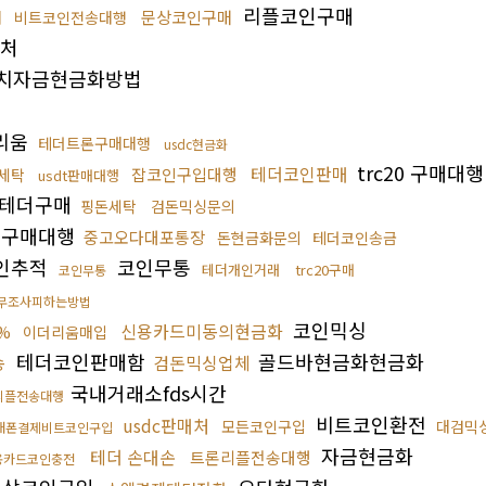
리플코인구매
문상코인구매
매
비트코인전송대행
매처
치자금현금화방법
리움
테더트론구매대행
usdc현금화
trc20 구매대행
테더코인판매
잡코인구입대행
세탁
usdt판매대행
테더구매
핑돈세탁
검돈믹싱문의
폐구매대행
중고오다대포통장
돈현금화문의
테더코인송금
인추적
코인무통
테더개인거래
trc20구매
코인무통
무조사피하는방법
코인믹싱
신용카드미동의현금화
%
이더리움매입
테더코인판매함
골드바현금화현금화
송
검돈믹싱업체
국내거래소fds시간
리플전송대행
비트코인환전
usdc판매처
모든코인구입
대검믹
대폰결제비트코인구입
자금현금화
테더 손대손
트론리플전송대행
용카드코인충전