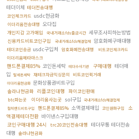
테더이체
테더전송대행
usdc현금화
코인체크카드
오다집
이더리움전송대행
세무조사피하는방법
개인지갑 고가매입
국내거래소fds출금시간
암호화폐구매대행
신용카드비트코인구입
국내거래소fds해결업체
usdc구입처
테더코인송금
암호화폐전송대행
비트코인체크카드
이더리움메타마스크
핸드폰결제85%
코인돈세탁
구매대행
테더매
테더수사기관
입
재테크자금믹싱문의
비트코인퀵거래
탈세돈세탁
문화상품권비트구입
이더리움현금화
리플코인대행
솔라나현금화
파이코인판매
sol구입
이더리움사는곳
btc파는곳
국내거래소fds해결업체
소액결제매입
소
핸드폰결제85%
코인원화구입
컬쳐랜드비트구입
액결제테더전환
바이낸스구입대행
코인구매대행 24시
테더무통 테더전송
trc20코인전송대행
대행
솔라나현금화