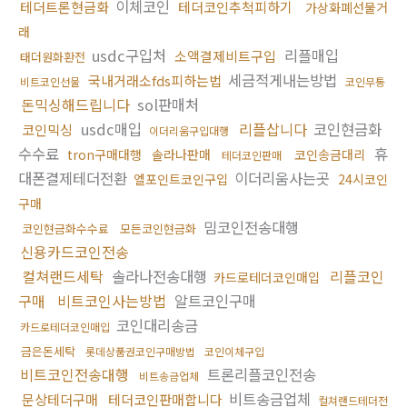
이체코인
테더트론현금화
테더코인추척피하기
가상화폐선물거
래
usdc구입처
리플매입
소액결제비트구입
태더원화환전
세금적게내는방법
국내거래소fds피하는법
비트코인선물
코인무통
돈믹싱해드립니다
sol판매처
usdc매입
리플삽니다
코인현금화
코인믹싱
이더리움구입대행
수수료
휴
tron구매대행
솔라나판매
코인송금대리
테더코인판매
대폰결제테더전환
이더리움사는곳
엘포인트코인구입
24시코인
구매
밈코인전송대행
코인현금화수수료
모든코인현금화
신용카드코인전송
컬쳐랜드세탁
솔라나전송대행
리플코인
카드로테더코인매입
구매
비트코인사는방법
알트코인구매
코인대리송금
카드로테더코인매입
금은돈세탁
롯데상품권코인구매방법
코인이체구입
비트코인전송대행
트론리플코인전송
비트송금업체
비트송금업체
문상테더구매
테더코인판매합니다
컬쳐랜드테더전