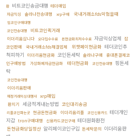
비트코인송금대행
테더매입
환
국내거래소fds막혔을때
솔라나전송대행
자금믹싱
xrp구매
밈코인구매대행
비트코인퀵거래
코인전송대행
자금믹싱업체
이더리움삽니다
잡
오다집수수료
돈현금화최저수수료
테더코인추
위챗페이현금화
코인판매
국내거래소fds해결업체
척피하기
코인돈세탁
이더리움현금화
솔라나구매
휴대폰결제코
핑돈세
테더현금화
인구매방법
가상화폐자금현금화
코인전송대행
탁
코인전송대행
이더리움판매
xrp매입
재정거래믹싱대행사
세금적게내는방법
코인대리송금
환치기
테더개인
현금돈현금화
이더리움리플
리플코인파는곳
코인신용카드
지갑
테더원화환전
tron구매대행
신용카드코인구매
알리페이코인구입
이더리움판
돈현금화당일정산
돈세탁문의