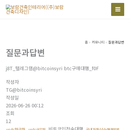
콘
텐
Mai
츠
Men
로
건
너
홈
커뮤니티
질문과답변
질문과답변
뛰
기
j8T_텔레그램@bitcoinsyri btc구매대행_f0F
작성자
TG@bitcoinsyri
작성일
2026-06-26 00:12
조회
12
비트코인전송대행
usdc현금화
usdc구입처
국내거래소fds해결방법