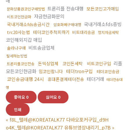
매
트론리플 전송대행
모든코인고가매입
문화상품권코인구매방법
자금현금화문의
비트코인현금화
국내거래소fds증빙
국내거래소fds송금시간
암호화폐구매대행
trc20사는법
테더코인추척피하기
비트대리송금
정치자금세탁
코인해외지갑 매입
비트송금업체
솔라나구매
탈세하는방법
리플
돈믹싱업체
코인돈세탁
비트코인구입
트론리플코인전송
모든코인현금화
테더tron구입
밈코인팝니다
테더코인송금
코인송금대행 24시
테더거래
휴대폰결제테더전송
테더전송대
행
좋아요
0
싫어요
0
인쇄
«
f8L_텔레@KOREATALK77 다바오포커구입_d9H
o4K_텔레@KOREATALK77 유튜브영상내리기_p7B
»