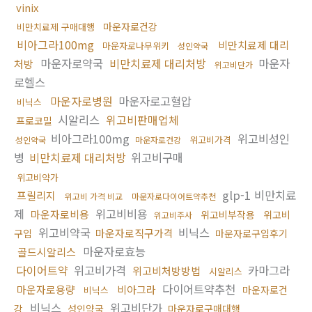
vinix
마운자로건강
비만치료제 구매대행
비아그라100mg
비만치료제 대리
마운자로나무위키
성인약국
마운자로약국
비만치료제 대리처방
마운자
처방
위고비단가
로헬스
마운자로병원
마운자로고혈압
비닉스
시알리스
위고비판매업체
프로코밀
비아그라100mg
위고비성인
위고비가격
성인약국
마운자로건강
병
비만치료제 대리처방
위고비구매
위고비약가
glp-1 비만치료
프릴리지
위고비 가격 비교
마운자로다이어트약추천
제
위고비비용
마운자로비용
위고비부작용
위고비
위고비주사
위고비약국
비닉스
마운자로직구가격
구입
마운자로구입후기
마운자로효능
골드시알리스
다이어트약
위고비가격
카마그라
위고비처방방법
시알리스
다이어트약추천
마운자로용량
비아그라
마운자로건
비닉스
비닉스
위고비단가
강
성인약국
마운자로구매대행