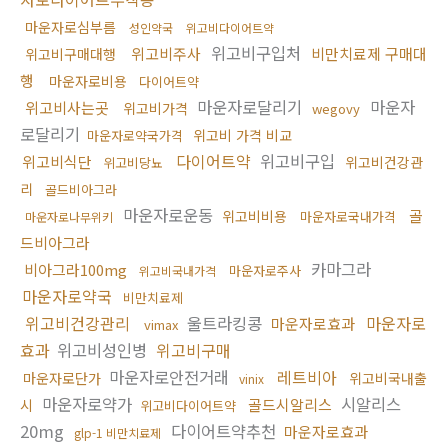
마운자로심부름
성인약국
위고비다이어트약
위고비구입처
위고비주사
비만치료제 구매대
위고비구매대행
행
마운자로비용
다이어트약
마운자로달리기
마운자
위고비사는곳
위고비가격
wegovy
로달리기
위고비 가격 비교
마운자로약국가격
다이어트약
위고비구입
위고비식단
위고비건강관
위고비당뇨
리
골드비아그라
마운자로운동
골
위고비비용
마운자로국내가격
마운자로나무위키
드비아그라
카마그라
비아그라100mg
마운자로주사
위고비국내가격
마운자로약국
비만치료제
위고비건강관리
울트라킹콩
마운자로
마운자로효과
vimax
효과
위고비성인병
위고비구매
마운자로안전거래
레트비아
마운자로단가
위고비국내출
vinix
마운자로약가
시알리스
골드시알리스
시
위고비다이어트약
20mg
다이어트약추천
마운자로효과
glp-1 비만치료제