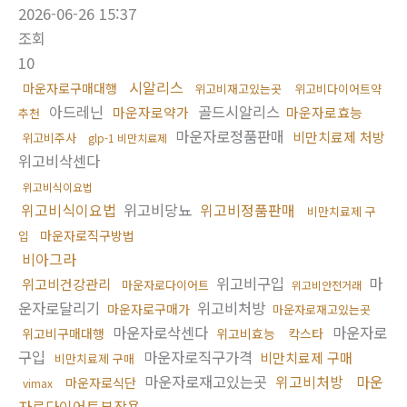
2026-06-26 15:37
조회
10
시알리스
마운자로구매대행
위고비재고있는곳
위고비다이어트약
아드레닌
골드시알리스
마운자로약가
마운자로효능
추천
마운자로정품판매
비만치료제 처방
위고비주사
glp-1 비만치료제
위고비삭센다
위고비식이요법
위고비식이요법
위고비당뇨
위고비정품판매
비만치료제 구
마운자로직구방법
입
비아그라
위고비구입
마
위고비건강관리
마운자로다이어트
위고비안전거래
운자로달리기
위고비처방
마운자로구매가
마운자로재고있는곳
마운자로삭센다
마운자로
위고비구매대행
위고비효능
칵스타
구입
마운자로직구가격
비만치료제 구매
비만치료제 구매
마운자로재고있는곳
위고비처방
마운
마운자로식단
vimax
자로다이어트부작용