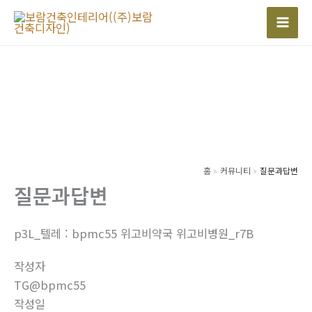
콘
텐
Mai
츠
Men
로
건
너
뛰
기
홈
커뮤니티
질문과답변
질문과답변
p3L_텔레 : bpmc55 위고비약국 위고비병원_r7B
작성자
TG@bpmc55
작성일