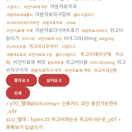
마운자로약국
시알리스
비만치료제 처방
마운자로직구업체
골드시알리스
마운자로국내출시
vinix
위고비다이어트약추천
마운자로약국
마운자로다이어트후기
위고비
비만치료제 구매
마운자로나무위키
달리기
비아그라100mg
wegovy
비아그라
비만치료제 구입
위고비나무위키
시알리스
위고비심부름
위고비대리구매
칵스
골드시알리스
마운자로효과
비만치료제 구입
타
비만치료제 처방
위고비비용
위고
울트라킹콩
비아그라100mg
비직구가격
마운자로직구가격
위고비성인병
비만치료제 처방
좋아요
0
싫어요
0
인쇄
«
y7O_텔래@bitcoinsyri 신용카드 코인 충전가능한곳
_o5Y
a1U_텔레 : bpmc55 위고비파는곳 위고비사는곳_y0T
»
목록보기
답글쓰기