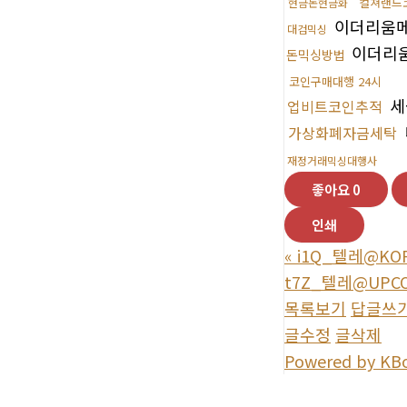
컬쳐랜드
현금돈현금화
이더리움
대검믹싱
이더리
돈믹싱방법
코인구매대행 24시
세
업비트코인추적
가상화폐자금세탁
재정거래믹싱대행사
좋아요
0
인쇄
«
i1Q_텔레@KO
t7Z_텔레@UPC
목록보기
답글쓰
글수정
글삭제
Powered by KB