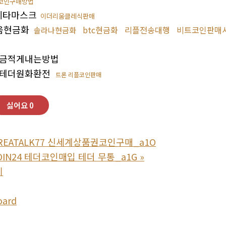
코인구매방법
메타마스크
이더리움클레식판매
움현금화
btc현금화
리플전송대행
비트코인판매
솔라나현금화
금적게내는방법
테더원화환전
트론 리플코인판매
싫어요
0
REATALK77 신세계상품권코인구매_a1O
OIN24 테더코인매입 테더 무통_a1G
»
기
oard