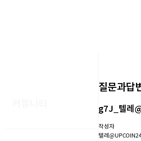
질문과답
커뮤니티
g7J_텔레
작성자
텔레@UPCOIN2