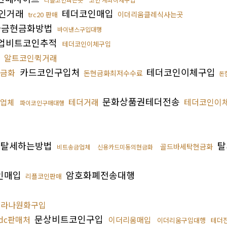
인거래
테더코인매입
이더리움클레식사는곳
trc20 판매
자금현금화방법
바이낸스구입대행
업비트코인추적
테더코인이체구입
알트코인퀵거래
카드코인구입처
테더코인이체구입
현금화
돈현금화최저수수료
돈
문화상품권테더전송
테더거래
테더코인이
업체
파이코인구매대행
탈세하는방법
탈
골드바세탁현금화
비트송금업체
신용카드미동의현금화
인매입
암호화폐전송대행
리플코인판매
솔라나원화구입
문상비트코인구입
sdc판매처
이더리움매입
이더리움구입대행
테더