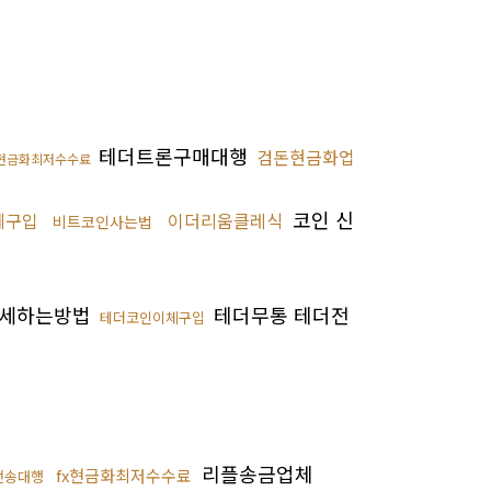
테더트론구매대행
검돈현금화업
현금화최저수수료
코인 신
체구입
이더리움클레식
비트코인사는법
세하는방법
테더무통 테더전
테더코인이체구입
리플송금업체
fx현금화최저수수료
전송대행