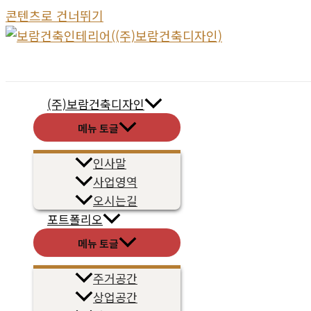
콘텐츠로 건너뛰기
(주)보람건축디자인
메뉴 토글
인사말
사업영역
오시는길
포트폴리오
메뉴 토글
주거공간
상업공간