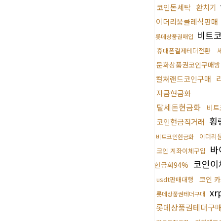
코인돈세탁
환치기
이더리움클레식판매
비트
롯데상품권매입
휴대폰결제테더전환
문화상품권코인구매방
컬쳐랜드코인구매
자금현금화
탈세돈현금화
비트
횡
코인현금직거래
이더리
비트코인현금화
바
코인 계좌이체구입
코인이
현금화94%
코인 
usdt판매대행
x
롯데상품권테더구매
롯데상품권테더구