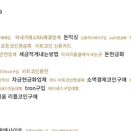
9
돈믹싱
국내거래소fds해결업체
결제매입
신용카드테더구입
usdc현금화
모든코인현금화
비트코인 신용카드
세금적게내는방법
돈현금화
안전업체
이더리움클레식사는곳
비트코인환전
테더tron구입
자금현금화업체
소액결제코인구매
돈믹싱
카드 비트코인현금화
tron구입
바이낸스구입대행
이낸스전송대행
움 리플코인구매
매
판매사이트
리플코인파는곳
코인 계좌이체구입