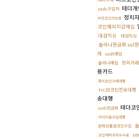
테더개
usdc구입처
정치
비트코인사는법
코인해외지갑매입
대검믹싱
대검믹싱
솔라나현금화 sol
체
usdt매입
장외거래
솔라나매입
용카드
파이코인구매대행
trc20코인전송대행
송대행
테더코
usdc현금화
이더리움구입대행
문화상품권코인구입
u
코인세탁최저수수료