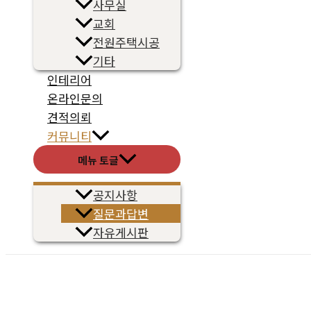
사무실
교회
전원주택시공
기타
인테리어
온라인문의
견적의뢰
커뮤니티
메뉴 토글
공지사항
질문과답변
자유게시판