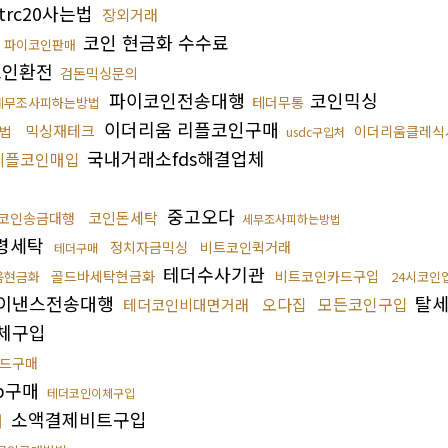
trc20사는법
장외거래
코인 현금화 수수료
파이코인판매
코인환전
검돈믹싱문의
파이코인전송대행
코인믹싱
테더무통
세무조사피하는방법
이더리움 리플코인구매
믹싱재테크
법
이더리움클레식
usdc구입처
국내거래소fds해결업체
리플코인매입
중고오다
코인돈세탁
코인송금대행
세무조사피하는방법
령세탁
정치자금믹싱
비트코인퀵거래
테더구매
테더수사기관
골드바세탁현금화
비트코인카드구입
움현금화
24시코인
이낸스전송대행
탈세
오다집
모든코인구입
테더코인비대면거래
체구입
카드구매
rp구매
테더코인이체구입
소액결제비트구입
매