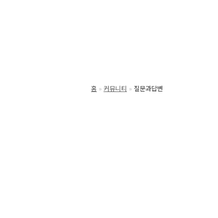
홈
커뮤니티
질문과답변