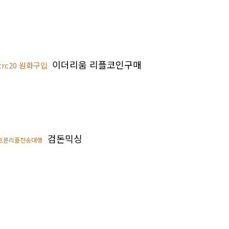
이더리움 리플코인구매
trc20 원화구입
검돈믹싱
트론리플전송대행