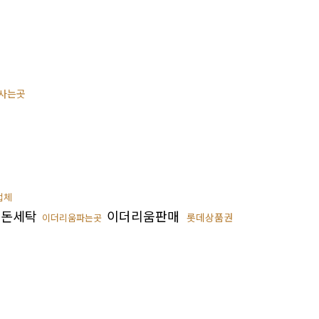
사는곳
업체
돈세탁
이더리움판매
롯데상품권
이더리움파는곳