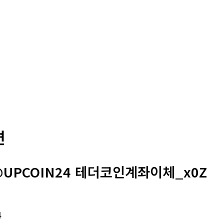
변
@UPCOIN24 테더코인계좌이체_x0Z
4