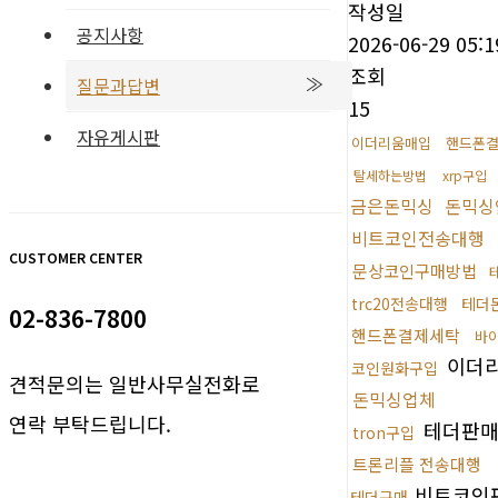
작성일
공지사항
2026-06-29 05:1
조회
질문과답변
15
자유게시판
이더리움매입
핸드폰
탈세하는방법
xrp구입
금은돈믹싱
돈믹싱
비트코인전송대행
CUSTOMER CENTER
문상코인구매방법
trc20전송대행
테더
02-836-7800
핸드폰결제세탁
바
이더리
코인원화구입
견적문의는 일반사무실전화로
돈믹싱업체
연락 부탁드립니다.
테더판
tron구입
트론리플 전송대행
비트코인
테더구매