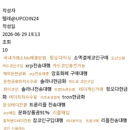
작성자
텔레@UPCOIN24
작성일
2026-06-29 19:13
조회
10
핑오다믹싱
소액결제코인구매
국내거래소fds해결방법
도난신용
xrp전송대행
카드코인충전가능
카드코인구입
암호화폐 구매대행
해외돈현금화
xrp전송대행
솔라나현금화
돈현금화최저수수료
카드로 코인구입
솔라나전송대행
핑오다현금
테더개인거래
파이코인
빗썸fds푸는법
화
tron현금화
테더최저수수료
비트송금업체
트론리플 전송대행
문상테더전환
문화상품권91%
리플매입
xrp매입
잡코인구입대행
리플전송대행
컬쳐랜드테더전환
테더돈믹싱
트론구매
코인 신용카드