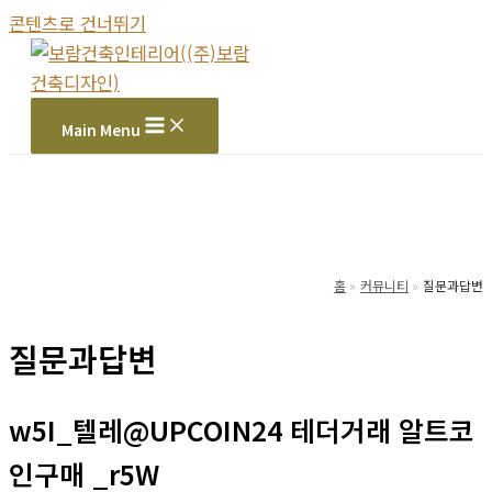
콘텐츠로 건너뛰기
Main Menu
홈
커뮤니티
질문과답변
질문과답변
w5I_텔레@UPCOIN24 테더거래 알트코
인구매 _r5W