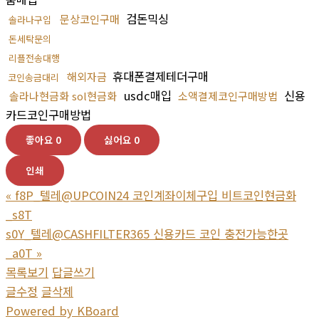
검돈믹싱
문상코인구매
솔라나구입
돈세탁문의
리플전송대행
휴대폰결제테더구매
해외자금
코인송금대리
usdc매입
신용
솔라나현금화 sol현금화
소액결제코인구매방법
카드코인구매방법
좋아요
0
싫어요
0
인쇄
«
f8P_텔레@UPCOIN24 코인계좌이체구입 비트코인현금화
_s8T
s0Y_텔레@CASHFILTER365 신용카드 코인 충전가능한곳
_a0T
»
목록보기
답글쓰기
글수정
글삭제
Powered by KBoard