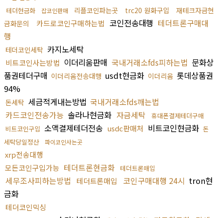
리플코인파는곳
trc20 원화구입
재테크자금현
테더현금화
잡코인판매
코인전송대행
테더트론구매대
카드로코인구매하는법
금화문의
행
카지노세탁
테더코인세탁
이더리움판매
국내거래소fds피하는법
문화상
비트코인사는방법
품권테더구매
usdt현금화
롯데상품권
이더리움전송대행
이더리움
94%
세금적게내는방법
국내거래소fds깨는법
돈세탁
카드코인전송가능
솔라나현금화
자금세탁
휴대폰결제테더구매
소액결제테더전송
비트코인현금화
usdc판매처
비트코인구입
돈
세탁당일정산
파이코인사는곳
xrp전송대행
테더트론현금화
모든코인구입가능
테더트론매입
세무조사피하는방법
코인구매대행 24시
tron현
테더트론매입
금화
테더코인믹싱