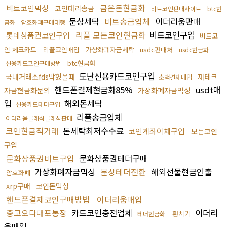
금은돈현금화
비트코인믹싱
코인대리송금
비트코인판매사이트
btc현
문상세탁
비트송금업체
이더리움판매
금화
암호화폐구매대행
리플 모든코인현금화
비트코인구입
롯데상품권코인구입
비트코
인 체크카드
리플코인매입
가상화폐자금세탁
usdc판매처
usdc현금화
btc현금화
신용카드코인구매방법
도난신용카드코인구입
국내거래소fds막혔을때
재테크
소액결제매입
핸드폰결제현금화85%
usdt매
자금현금화문의
가상화폐자금믹싱
입
해외돈세탁
신용카드테더구입
리플송금업체
이더리움클레식클레식판매
코인현금직거래
돈세탁최저수수료
코인계좌이체구입
모든코인
구입
문화상품권비트구입
문화상품권테더구매
가상화폐자금믹싱
문상테더전환
해외선물현금인출
암호화폐
xrp구매
코인돈믹싱
핸드폰결제코인구매방법
이더리움매입
중고오다대포통장
카드코인충전업체
이더리
환치기
테더현금화
움매입