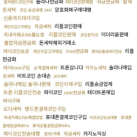
솔라나현금화
자금현금화
탈세
테더코인판매함
컬쳐랜드코인구매
돈세탁
암호화폐구매대행
코인 송금대행 24시
신용카드테더구입
리플코인판매
자금세탁
개인지갑고가매입
리플코인판매
이더리움판매
국내거래소fds뚫는법
코인돈믹싱
불법자금현금화
돈세탁해외거래소
리플
테더코인송금
tron현금화
개인지갑고가매입
롯데상품권테더전송
현금화
트론삽니다
솔라나매입
테더tron구입
카지노세탁
소액결제세탁
비트코인 손대손
돈세탁
오다세탁
솔라나매입 솔라나판매
코인이체구입
리플송금업체
트론 리플코인전송
파이코인
테더트론매입
usdc현금화
테더구매
오다세탁
핸드폰결제코인구입
휴대폰결제코인구입
국내거래소fds해결방법
휴대폰
비트코인송금대행
결제현금화85%
롯데상품권현금화94%
파이코인전송대행
카지노믹싱
자금세탁
장외거래