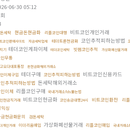
026-06-30 05:12
조회
3
비트코인개인거래
현금돈현금화
돈세탁
리플코인대행
코인추적피하는방법
테더트론현금화
트코인판매사이트
자금세탁업체
테더코인계좌이체
빗썸코인추적
치기
테더코인세탁
가상화폐선물거래
코인무통
고오다대포통장
돈현금화해외거래소
테더구매
비트코인신용카드
코인추적피하는방법
인이체구입
돈세탁해외거래소
코인추적피하는방법
리플코인구매
코인이체
국내거래소fds뚫는법
비트코인현금화
비트코인환전
리플
인현금직거래
코인송금대행24시
핑믹싱
자금현금화문의
검돈세탁
가상화폐선물거래
리플코인매입
이더리움매입
더개인거래
국내거래소f