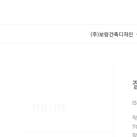
콘
텐
츠
로
(주)보람건축디자인
건
너
뛰
기
l
커뮤니티
T