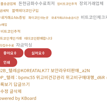
돈현금화수수료최저
장외거래업체
리플송금업체
업비트코인추적
블랙테더코인구입
금세탁
비트코인체크
내거래소fds증빙
파이코인사는곳
국내거래소fds송금시간
rp매입
업비트코인추적
트코인개인거래
테더코인판매합니다
자금믹싱
다집수수료
좋아요
0
싫어요
0
인쇄
i2B_텔레@KOREATALK77 보안라우터판매_a2N
9P_텔레 : bpmc55 위고비건강관리 위고비구매대행_d6R
목록보기
답글쓰기
글수정
글삭제
owered by KBoard