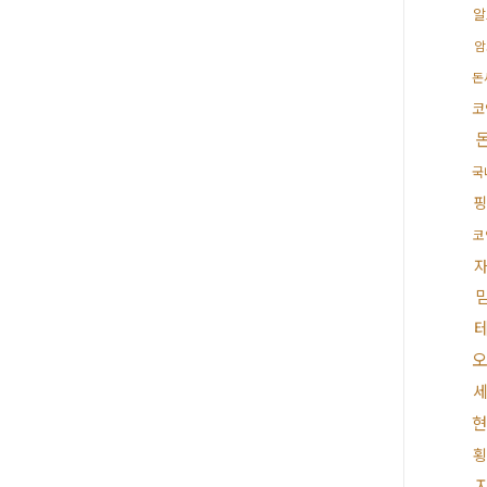
알
암
돈
코
국
핑
코
현
횡