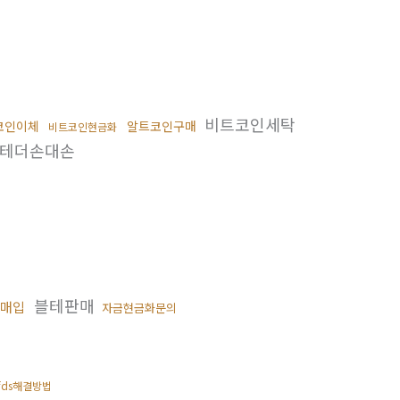
비트코인세탁
코인이체
알트코인구매
비트코인현금화
테더손대손
블테판매
매입
자금현금화문의
ds해결방법