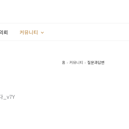
의뢰
커뮤니티
홈
커뮤니티
질문과답변
다_v7Y