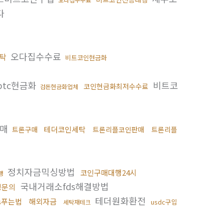
다
오다집수수료
탁
비트코인현금화
btc현금화
비트코
코인현금화최저수수료
검돈현금화업체
판매
테더코인세탁
트론구매
트론리플코인판매
트론리플
정치자금믹싱방법
코인구매대행24시
행
국내거래소fds해결방법
싱문의
테더원화환전
s푸는법
해외자금
usdc구입
세탁재테크