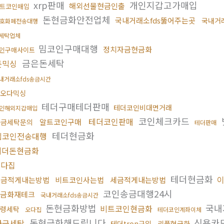
xrp판매
개인지갑고가매입
해외선물현금인출
트코인매입
돈현금화안전업체
국내거래소fds뚫어주는곳
국내거
호화폐전송대행
세탁업체
밈코인구매대행
정치자금현금화
인구매사이트
금은돈세탁
돈믹싱
내거래소fds송금시간
오다믹싱
테더구매테더판매
테더코인비대면거래
인해외지갑매입
코인체크카드
테더코인판매
알트코인구매
자금세탁문의
테더판매
테더현금화
밈코인전송대행
테더돈현금화
오다집
테더현금화
세금적게내는방법
비트코인사는법
세금적게내는방법
코인송금대행24시
금화재테크
국내거래소fds송금시간
돈현금화방법
국내
비트코인현금화
령세탁
오다집
테더코인계좌이체
돈현금화해드립니다
신용카
자금세탁
테더tron구입
리플현금화