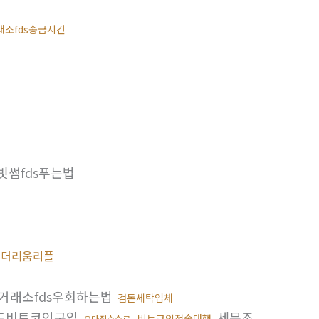
래소fds송금시간
빗썸fds푸는법
이더리움리플
거래소fds우회하는법
검돈세탁업체
드비트코인구입
세무조
비트코인전송대행
오다집수수료