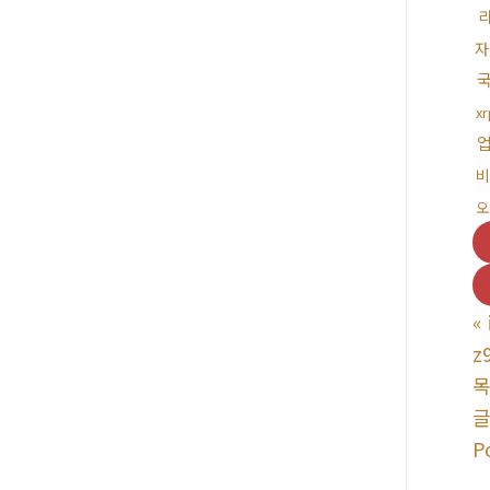
자
국
x
비
오
«
z
P