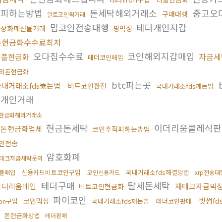
사피하는방법
돈세탁해외거래소
중고오
구매대행
알트코인퀵거래
밈코인전송대행
테더개인지갑
가상화폐선물거래
핑믹싱
돈현금화수수료최저
오다집수수료
코인해외지갑매입
자금세
리플현금화
테더코인매입
외돈현금화
btc파는곳
국내거래소fds뚫는법
비트코인환전
국내거래소fds깨는법
인개인거래
현금화해외거래소
현금돈세탁
이더리움클레식
검돈현금화업체
코인추적피하는방법
인전송
암호화폐
테크자금세탁문의
신용카드비트코인구입
국내거래소fds해결방법
플매입
코인신용카드
xrp전송대
테더구매
탈세돈세탁
이더리움매입
재테크자금믹
비트코인현금화
파이코인
빗썸fd
코인믹싱
ron구입
국내거래소fds깨는법
테더코인판매
돈현금화방법
테더판매