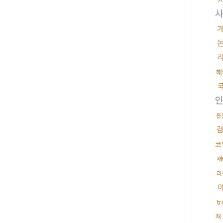
해
돈
코
재
리
t
처