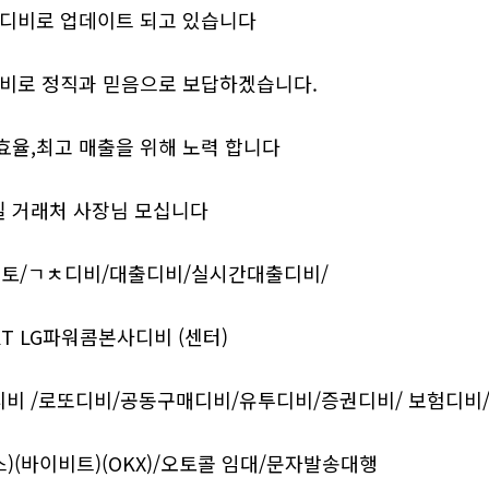
실디비로 업데이트 되고 있습니다
디비로 정직과 믿음으로 보답하겠습니다.
효율,최고 매출을 위해 노력 합니다
 거래처 사장님 모십니다
1토/ㄱㅊ디비/대출디비/실시간대출디비/
KT LG파워콤본사디비 (센터)
디비 /로또디비/공동구매디비/유투디비/증권디비/ 보험디비
)(바이비트)(OKX)/오토콜 임대/문자발송대행