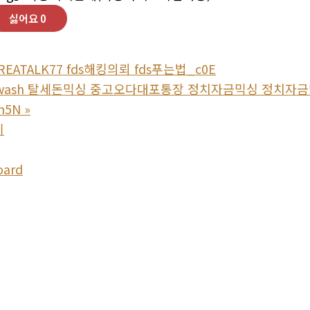
싫어요
0
EATALK77 fds해킹의뢰 fds푸는법_c0E
ndwash 탈세돈믹싱 중고오다대포통장 정치자금믹싱 정치
5N
»
기
oard