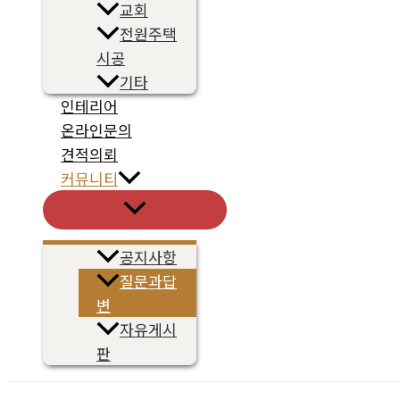
교회
전원주택
시공
기타
인테리어
온라인문의
견적의뢰
커뮤니티
메
뉴
토
글
공지사항
질문과답
변
자유게시
판