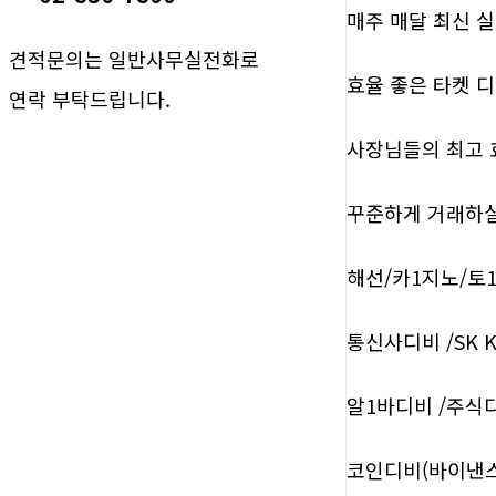
매주 매달 최신 
견적문의는 일반사무실전화로
효율 좋은 타켓 
연락 부탁드립니다.
사장님들의 최고 
꾸준하게 거래하실
해선/카1지노/토
통신사디비 /SK 
알1바디비 /주식
코인디비(바이낸스