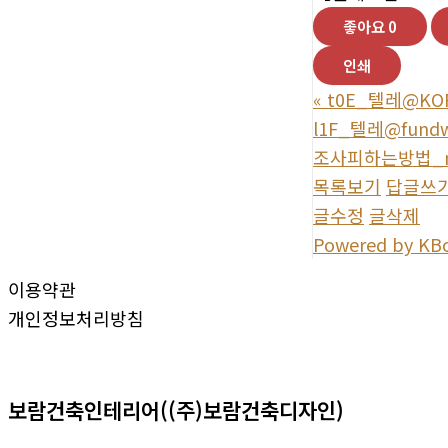
좋아요
0
인쇄
«
t0E_텔레@KOR
l1F_텔레@fu
조사피하는방법_n
목록보기
답글쓰
글수정
글삭제
Powered by KB
이용약관
개인정보처리방침
보람건축인테리어((주)보람건축디자인)