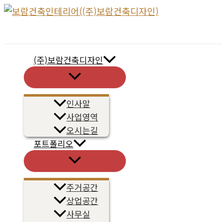
콘
텐
츠
로
(주)보람건축디자인
건
메
너
뉴
토
뛰
글
인사말
기
사업영역
오시는길
포트폴리오
메
뉴
토
글
주거공간
상업공간
사무실